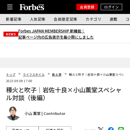
会員登録
ログイン
新着記事
人気記事
会員限定記事
カテゴリ
連載
コ
Forbes JAPAN MEMBERSHIP 新機能｜
NEWS
記事ページ内の広告表示を最小限にしました
トップ
ライフスタイル
食＆酒
種火と吹子｜岩佐十良×小山薫堂スペシャ
2023.09.09 17:00
種火と吹子｜岩佐十良×小山薫堂スペシャ
ル対談（後編）
小山 薫堂 | Contributor