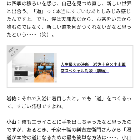
は四季の移ろいを感じ、自己を見つめ直し、新しい世界
と出合う。「道」って本当にすごいなあとしみじみ感じ
たんですよ。でも、僕は天邪鬼だから、お茶をいまから
嗜むのではなく、新しい道を何かつくれないかなと思っ
たという……（笑）。
SEE
ALSO
人生最大の決断｜岩佐十良×小山薫
堂スペシャル対談（前編）
岩佐：
それで入浴に着目したと。でも「道」をつくるっ
て、すごい発想ですよね。
小山：
僕もエライことに手を出しちゃったなと思ったの
ですが、あるとき、千家十職の樂吉左衛門さんから「湯
道が本物の道になるための最も簡単な方法は……、小山