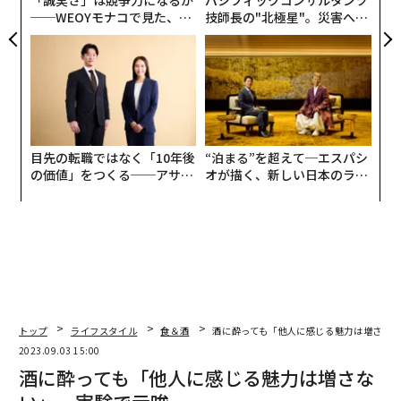
「誠実さ」は競争力になるか
パシフィックコンサルタンツ
──WEOYモナコで見た、く
技師長の"北極星"。災害への
ら寿司の経営哲学
無力感を乗り越え見つけた、
防災一筋20年の答え
目先の転職ではなく「10年後
“泊まる”を超えて─エスパシ
の価値」をつくる──アサイ
オが描く、新しい日本のラグ
ンの長期伴走型支援とは
ジュアリー（中編）
トップ
ライフスタイル
食＆酒
酒に酔っても「他人に感じる魅力は増さな
2023.09.03 15:00
酒に酔っても「他人に感じる魅力は増さな