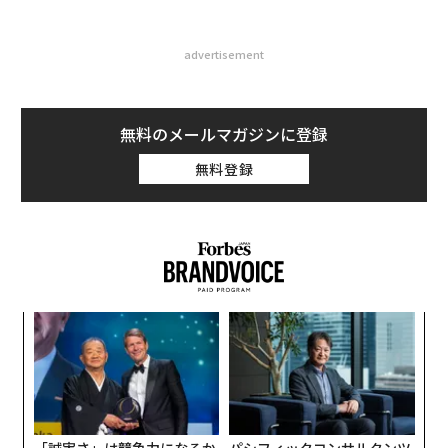
advertisement
無料のメールマガジンに登録
無料登録
エ
設オ
が
〜
が
金
個
ェ