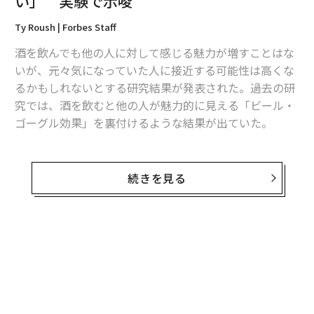
い」 実験で示唆
Ty Roush | Forbes Staff
酒を飲んでも他の人に対して感じる魅力が増すことはな
いが、元々気になっていた人に接近する可能性は高くな
るかもしれないとする研究結果が発表された。過去の研
究では、酒を飲むと他の人が魅力的に見える「ビール・
ゴーグル効果」を裏付けるような結果が出ていた。
米スタンフォード大学予防研究センターのモリー・ボー
ドリングらが学術誌Journal of Studies on Alcohol and
続きを見る
Drugsで8月30日に発表した
論文
によると、酩酊状態の被
験者は、魅力を感じている人にアプローチする確率が1.7
1倍高くなり、アルコールの力で勇気が出る「リキッ
ド・カレージ効果」が生じていることを示唆した。
無料のメールマガジンに登録
無料登録
ボードリングらは、男性同士の友人ペア18組を募り、写
真や動画にうつった人たちの魅力度を評価してもらった