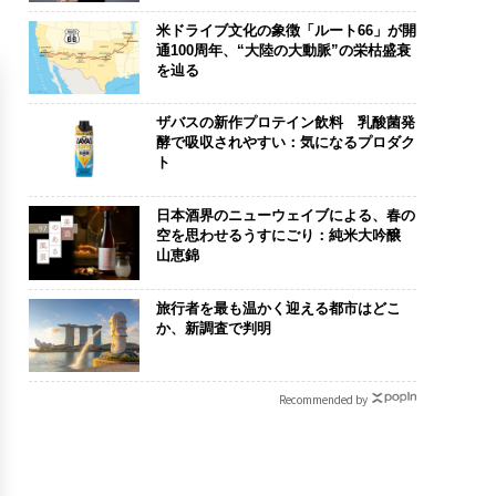
米ドライブ文化の象徴「ルート66」が開
通100周年、“大陸の大動脈”の栄枯盛衰
を辿る
ザバスの新作プロテイン飲料 乳酸菌発
酵で吸収されやすい：気になるプロダク
ト
日本酒界のニューウェイブによる、春の
空を思わせるうすにごり：純米大吟醸
山恵錦
旅行者を最も温かく迎える都市はどこ
か、新調査で判明
Recommended by