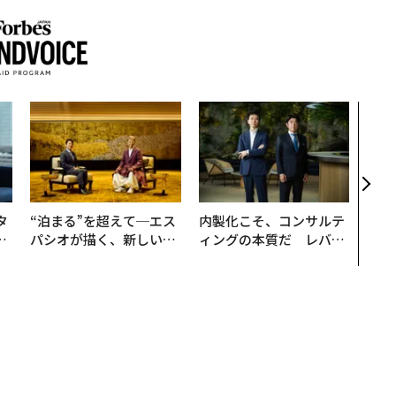
「老
創業
カク
る、
タ
“泊まる”を超えて─エス
内製化こそ、コンサルテ
。
パシオが描く、新しい日
ィングの本質だ レバレ
越
本のラグジュアリー（中
ジーズが実践する、次世
0
編）
代ファームの全貌