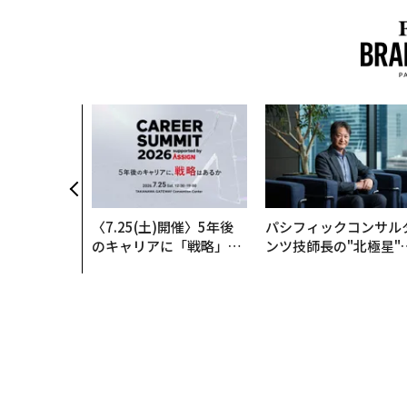
〈7.25(土)開催〉5年後
パシフィックコンサル
のキャリアに「戦略」は
ンツ技師長の"北極星"
あるか。トップエグゼク
災害への無力感を乗り
ティブのキャリアに触れ
え見つけた、防災一筋2
る1日│CAREER SUMMI
年の答え
T 2026