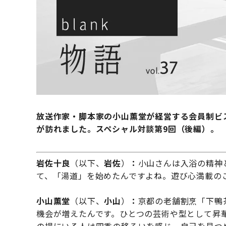
放送作家・脚本家の小山薫堂が経営する会員制ビス
が訪れました。スペシャル対談第9回（後編）。
岩佐十良
（以下、
岩佐
）
：
小山さんは入浴の精神
て、「湯道」を始めたんですよね。遊び心満載の
小山薫堂
（以下、
小山
）
：
京都の老舗割烹「下鴨
機会が増えたんです。ひとつの芸術や型として昇