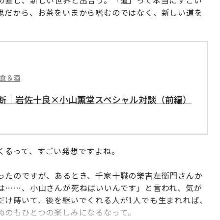
め直し、新しい世界と出合う。「道」って本当にすごい
鬼だから、お茶をいまから嗜むのではなく、新しい道を
 食＆酒
断｜岩佐十良×小山薫堂スペシャル対談（前編）
くるって、すごい発想ですよね。
ったのですが、あるとき、千家十職の樂吉左衛門さんか
は……、小山さんが死ねばいいんです」と言われ、気が
だけ蒔いて、後を継いでくれる人が1人でも生まれれば、
ぬのもひとつの楽しみになるなって。