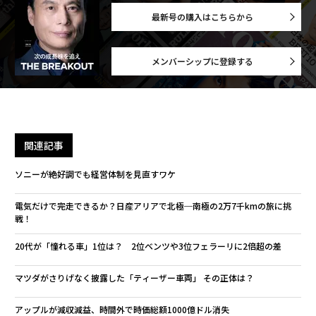
最新号の購入はこちらから
メンバーシップに登録する
関連記事
ソニーが絶好調でも経営体制を見直すワケ
電気だけで完走できるか？日産アリアで北極─南極の2万7千kmの旅に挑
戦！
20代が「憧れる車」1位は？ 2位ベンツや3位フェラーリに2倍超の差
マツダがさりげなく披露した「ティーザー車両」 その正体は？
アップルが減収減益、時間外で時価総額1000億ドル消失