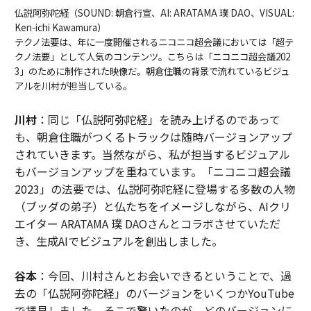
仏説阿弥陀経（SOUND: 朝倉行宣、AI: ARATAMA 璞 DAO、VISUAL:
Ken-ichi Kawamura）
テクノ法要は、年に一度開催されるニコニコ超会議においては「超テ
クノ法要」として人気のコンテンツ。こちらは「ニコニコ超会議202
3」のために制作された映像だ。朝倉住職の背景で流れているビジュ
アルを川村が担当している。
川村
：同じ「仏説阿弥陀経」を読み上げるのであって
も、朝倉住職がつくるトラックは随時バージョンアップ
されていきます。当然ながら、私が担当するビジュアル
もバージョンアップを重ねています。「ニコニコ超会議
2023」の法要では、仏説阿弥陀経に登場する多数の人物
（ブッダの弟子）と仏たちをイメージしながら、AIクリ
エイター ARATAMA 璞 DAOさんとコラボさせていただ
き、生成AIでビジュアルを創出しました。
谷本
：今回、川村さんとお会いできるということで、過
去の「仏説阿弥陀経」のバージョンをいくつかYouTube
で拝見しました。そこで驚いたのが、どのバージョンに