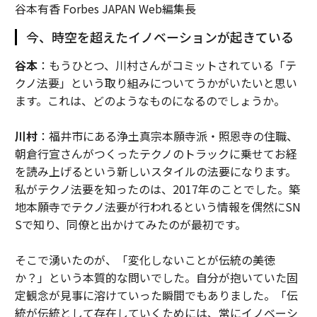
谷本有香 Forbes JAPAN Web編集長
今、時空を超えたイノベーションが起きている
谷本
：もうひとつ、川村さんがコミットされている「テ
クノ法要」という取り組みについてうかがいたいと思い
ます。これは、どのようなものになるのでしょうか。
川村
：福井市にある浄土真宗本願寺派・照恩寺の住職、
朝倉行宣さんがつくったテクノのトラックに乗せてお経
を読み上げるという新しいスタイルの法要になります。
私がテクノ法要を知ったのは、2017年のことでした。築
地本願寺でテクノ法要が行われるという情報を偶然にSN
Sで知り、同僚と出かけてみたのが最初です。
そこで湧いたのが、「変化しないことが伝統の美徳
か？」という本質的な問いでした。自分が抱いていた固
定観念が見事に溶けていった瞬間でもありました。「伝
統が伝統として存在していくためには、常にイノベーシ