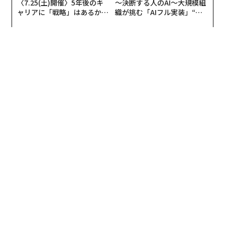
〈7.25(土)開催〉5年後のキ
〜決断する人のAI〜大規模組
ャリアに「戦略」はあるか。
織が挑む「AIフル実装」“使
トップエグゼクティブのキャ
う”企業から“動く”企業へ【N
リアに触れる1日│CAREER S
TTドコモビジネス×PwC】
UMMIT 2026