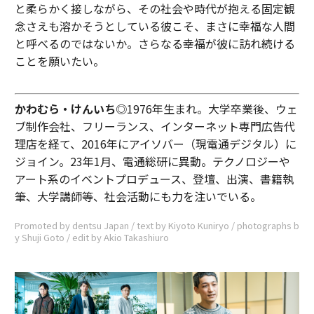
と柔らかく接しながら、その社会や時代が抱える固定観
念さえも溶かそうとしている彼こそ、まさに幸福な人間
と呼べるのではないか。さらなる幸福が彼に訪れ続ける
ことを願いたい。
かわむら・けんいち
◎1976年生まれ。大学卒業後、ウェ
ブ制作会社、フリーランス、インターネット専門広告代
理店を経て、2016年にアイソバー（現電通デジタル）に
ジョイン。23年1月、電通総研に異動。テクノロジーや
アート系のイベントプロデュース、登壇、出演、書籍執
筆、大学講師等、社会活動にも力を注いでいる。
Promoted by dentsu Japan / text by Kiyoto Kuniryo / photographs b
y Shuji Goto / edit by Akio Takashiuro