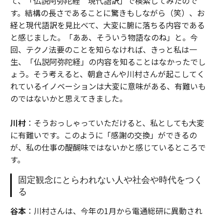
て、「仏説阿弥陀経 現代語訳」で検索してみたので
す。結構の長さであることに驚きもしながら（笑）、お
経と現代語訳を見比べて、大変に腑に落ちる内容である
と感じました。「ああ、そういう物語なのね」と。今
回、テクノ法要のことを知らなければ、きっと私は一
生、「仏説阿弥陀経」の内容を知ることはなかったでし
ょう。そう考えると、朝倉さんや川村さんが起こしてく
れているイノベーションは大変に意味がある、有難いも
のではないかと思えてきました。
川村
：そうおっしゃっていただけると、私としても大変
に有難いです。このように「感謝の交換」ができるの
が、私の仕事の醍醐味ではないかと感じているところで
す。
固定観念にとらわれない人や社会や時代をつく
る
谷本
：川村さんは、今年の1月から電通総研に異動され