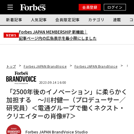
会員登録
ログイン
新着記事
人気記事
会員限定記事
カテゴリ
連載
コ
Forbes JAPAN MEMBERSHIP 新機能｜
NEWS
記事ページ内の広告表示を最小限にしました
トップ
Forbes JAPAN BrandVoice
Forbes JAPAN BrandVoice
「2
2023.09.14 16:00
「2500年後のイノベーション」に柔らかく
加担する 〜川村健一（プロデューサー／
研究員）＜電通グループで働くネクスト・
クリエイターの肖像#7＞
Forbes JAPAN BrandVoice Studio