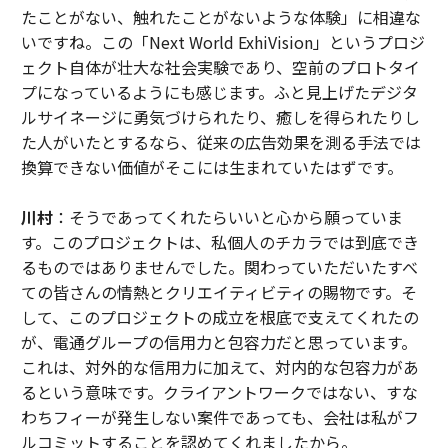
たことがない、触れたことがないような体験」に相違な
いですね。この「Next World ExhiVision」というプロジ
ェクト自体が壮大な社会実験であり、空前のプロトタイ
プになっているようにも感じます。ふと見上げたデジタ
ルサイネージに勇気づけられたり、癒しを得られたりし
た人がいたとするなら、従来の広告効果を測る手法では
換算できない価値がそこには生まれていたはずです。
川村
：そうであってくれたらいいと心から願っていま
す。このプロジェクトは、私個人のチカラでは到底でき
るものではありませんでした。関わっていただいたすべ
ての皆さんの情熱とクリエイティビティの賜物です。そ
して、このプロジェクトの成立を根底で支えてくれたの
が、電通グループの信用力と包容力だと思っています。
これは、対外的な信用力に加えて、対内的な包容力があ
るという意味です。クライアントワークではない、すな
わちフィーが発生しない案件であっても、会社は私がフ
ルコミットすることを認めてくれましたから。