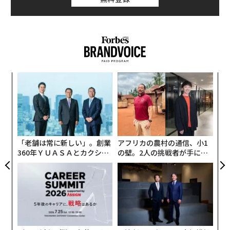
義す
「
むス
左右
T
革
日
ク
た「
「老舗は常に新しい」。創業
アフリカの農村の通信、小1
360年ＹＵＡＳＡとカクシン
の壁。2人の挑戦者が手にし
CEO田尻望が語る、AIを超え
た「次なる武器」
る人の価値