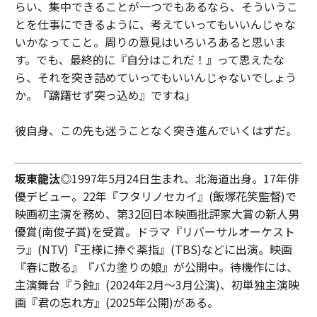
らい、集中できることが一つでもあるなら、そういうこ
とを仕事にできるように、考えていってもいいんじゃな
いかなってこと。周りの意見はいろいろあると思いま
す。でも、最終的に『自分はこれだ！』って思えたな
ら、それを突き詰めていってもいいんじゃないでしょう
か。『躊躇せず突っ込め』ですね」
彼自身、この先も迷うことなく突き進んでいくはずだ。
坂東龍汰
◎1997年5月24日生まれ、北海道出身。17年俳
優デビュー。22年『フタリノセカイ』(飯塚花笑監督)で
映画初主演を務め、第32回日本映画批評家大賞の新人男
優賞(南俊子賞)を受賞。ドラマ『リバーサルオーケスト
ラ』(NTV)『王様に捧ぐ薬指』(TBS)などに出演。映画
『春に散る』『バカ塗りの娘』が公開中。待機作には、
主演舞台『う蝕』(2024年2月〜3月公演)、初単独主演映
画『君の忘れ方』(2025年公開)がある。