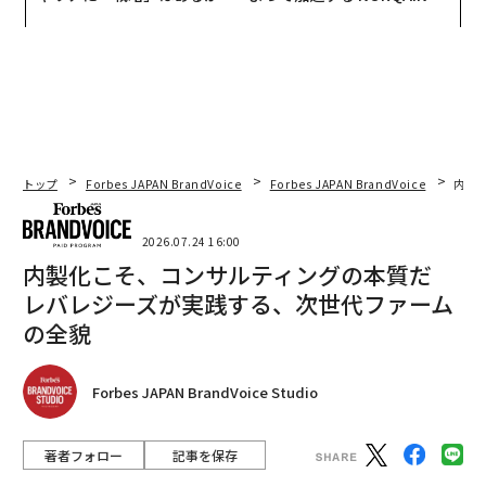
トップエグゼクティブのキャ
PAN 特別座談会
リアに触れる1日│CAREER S
UMMIT 2026
トップ
Forbes JAPAN BrandVoice
Forbes JAPAN BrandVoice
内製
2026.07.24 16:00
内製化こそ、コンサルティングの本質だ
レバレジーズが実践する、次世代ファーム
の全貌
Forbes JAPAN BrandVoice Studio
著者フォロー
記事を保存