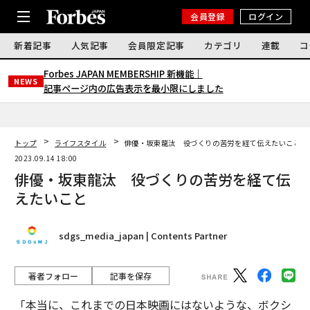
会員登録
ログイン
新着記事
人気記事
会員限定記事
カテゴリ
連載
コ
Forbes JAPAN MEMBERSHIP 新機能｜
NEWS
記事ページ内の広告表示を最小限にしました
トップ
ライフスタイル
俳優・坂東龍汰 役づくりの苦労を経て伝えたいこと
2023.09.14 18:00
俳優・坂東龍汰 役づくりの苦労を経て伝
えたいこと
sdgs_media_japan | Contents Partner
著者フォロー
記事を保存
「本当に、これまでの日本映画にはないような、ボクシ