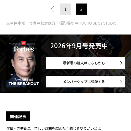
1
2
文＝仲本剛 写真＝秋倉康介 撮影場所＝ITOCHU SDGs STUDIO
2026年9月号発売中
最新号の購入はこちらから
メンバーシップに登録する
関連記事
俳優・赤楚衛二 苦しい時期を越えた今感じるやりがいとは