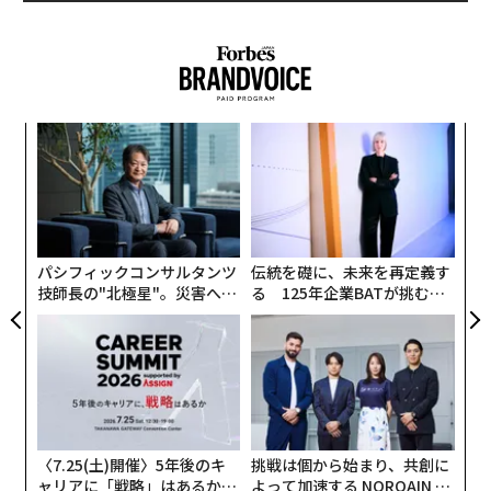
創業
〜
シン
織
超え
う
「
T
─
ら
パシフィックコンサルタンツ
伝統を礎に、未来を再定義す
技師長の"北極星"。災害への
る 125年企業BATが挑むス
無力感を乗り越え見つけた、
モークレスな未来
防災一筋20年の答え
〈7.25(土)開催〉5年後のキ
挑戦は個から始まり、共創に
ャリアに「戦略」はあるか。
よって加速する NORQAIN JA