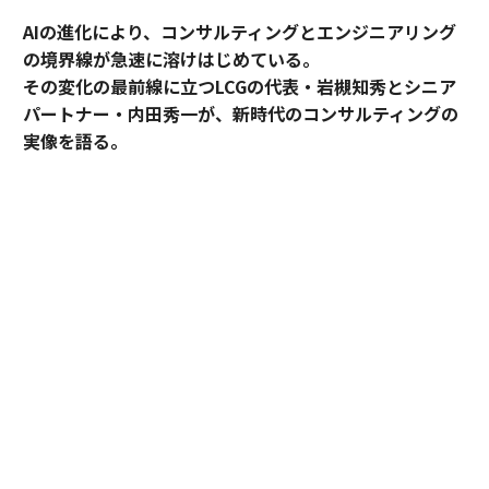
AIの進化により、コンサルティングとエンジニアリング
の境界線が急速に溶けはじめている。
その変化の最前線に立つLCGの代表・岩槻知秀とシニア
パートナー・内田秀一が、新時代のコンサルティングの
実像を語る。
コンサルティングとエンジニアリング。明確に分断され
てきたふたつの領域が、AIの進化によって急速に境界を
失いつつある。要件定義と設計さえ固まれば、AIがコー
ドを書き、テストまで完了する。提案と実装が、以前よ
り容易にできる時代だ。その変化の最前線に立つのが、
レバレジーズ・コンサルティング・グループ（LCG）
だ。代表・岩槻知秀とシニアパートナー・内田秀一が語
る、コンサルティングの新しいかたちとは。
LCGの現場で、すでに起きている変化