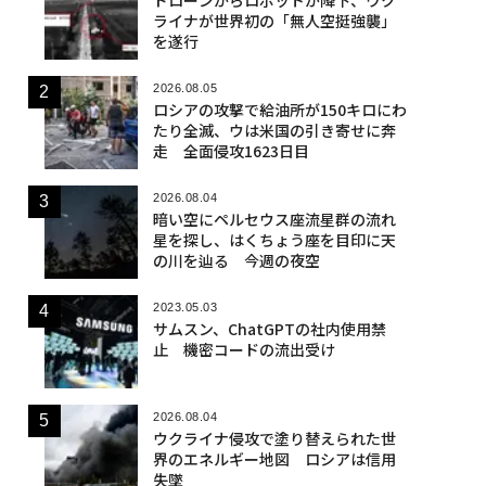
ライナが世界初の「無人空挺強襲」
を遂行
2026.08.05
ロシアの攻撃で給油所が150キロにわ
たり全滅、ウは米国の引き寄せに奔
走 全面侵攻1623日目
2026.08.04
暗い空にペルセウス座流星群の流れ
星を探し、はくちょう座を目印に天
の川を辿る 今週の夜空
2023.05.03
サムスン、ChatGPTの社内使用禁
止 機密コードの流出受け
2026.08.04
ウクライナ侵攻で塗り替えられた世
界のエネルギー地図 ロシアは信用
失墜