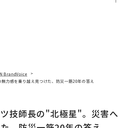
れ
支援とは
経営者が問われる新たな
I
判断軸
N BrandVoice
の無力感を乗り越え見つけた、防災一筋20年の答え
ツ技師長の"北極星"。災害へ
た、防災一筋20年の答え