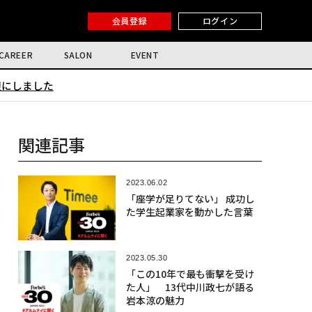
会員登録
ログイン
CAREER
SALON
EVENT
限にしました
関連記事
2023.06.02
「座学が足りてない」 成功し
た学生起業家を動かした言葉
2023.05.30
「この10年で最も衝撃を受け
た人」 13代中川政七が語る
岩本涼の魅力