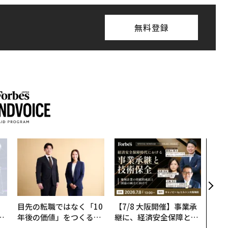
無料登録
AI
なく
Spo
ow 
くり
目先の転職ではなく「10
【7/8 大阪開催】事業承
は
年後の価値」をつくる─
継に、経済安全保障とい
ク
─アサインの長期伴走型
う視点が加わるとき──