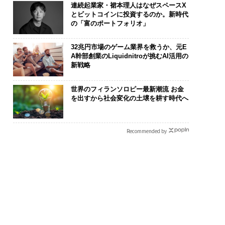
連続起業家・裙本理人はなぜスペースX
とビットコインに投資するのか。新時代
の「富のポートフォリオ」
32兆円市場のゲーム業界を救うか、元E
A幹部創業のLiquidnitroが挑むAI活用の
新戦略
世界のフィランソロピー最新潮流 お金
を出すから社会変化の土壌を耕す時代へ
Recommended by