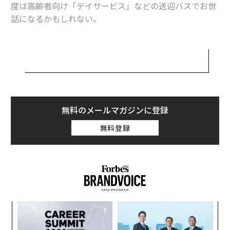
ートな」空間になる面白さ
度は高齢者向け「デイサービス」などの送迎バスでお世
話になるかもしれない。
1
2
しかし「電車」はどうだろうか？
文＝石井節子
新幹線も貸し切れる、が
あまり知られていないが、実はJRや私鉄各線も、修学旅
2026年9月号発売中
行など以外に「貸切列車」を走らせている。利用目的と
無料のメールマガジンに登録
しては企業の慰安、褒賞旅行や社員研修、各地イベント
の移動時間企画などで消費者に訴求しているようだ。
最新号の購入はこちらから
無料登録
さらに、新幹線さえ貸し切れる。
メンバーシップに登録する
JTBに問い合わせをしたところ、基本的には、東京駅発
で着地は名古屋、新大阪、京都（閑散期に関しては、よ
り近距離の貸切も交渉ベース）。コストは、東京〜名古
内
屋間片道、定員75名の「16号車」貸切の場合で80万円弱
グ
関連記事
だそうだ。ただし、1カ月前から一般客のチケット購入
実