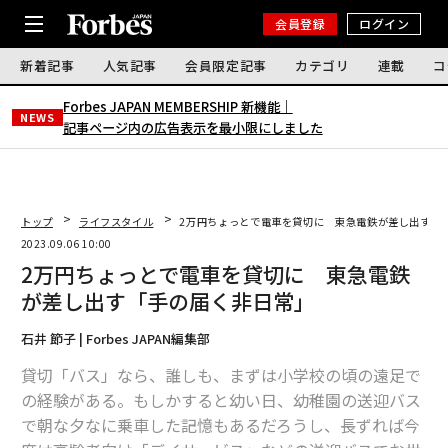
会員登録
ログイン
新着記事
人気記事
会員限定記事
カテゴリ
連載
コ
Forbes JAPAN MEMBERSHIP 新機能｜
NEWS
記事ページ内の広告表示を最小限にしました
トップ
ライフスタイル
2万円ちょっとで電車を貸切に 東急電鉄が差し出す「
2023.09.06 10:00
2万円ちょっとで電車を貸切に 東急電鉄
が差し出す「手の届く非日常」
石井 節子 | Forbes JAPAN編集部
貸切「バス」なら、誰しも、まずは小学校の頃の遠足で
の経験がある。もしかすると幼い日、幼稚園の送迎バス
で朝な夕なに乗車した記憶もあるだろうし、長ずれば今