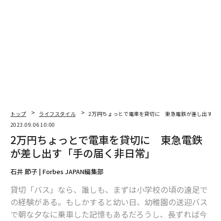
14:53に三軒茶屋駅で切り返し、15:15、下高井戸駅に到
着、ツアー終了）。
トップ
ライフスタイル
2万円ちょっとで電車を貸切に 東急電鉄が差し出す「
2023.09.06 10:00
2万円ちょっとで電車を貸切に 東急電鉄
が差し出す「手の届く非日常」
石井 節子 | Forbes JAPAN編集部
下高井戸の駅に入ってきた貸切の世田谷線車両。行き先サインには「臨時」の文字が
貸切「バス」なら、誰しも、まずは小学校の頃の遠足で
の経験がある。もしかすると幼い日、幼稚園の送迎バス
「公共交通機関」が、「プライベ
で朝な夕なに乗車した記憶もあるだろうし、長ずれば今
次ページ ＞