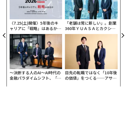
パ
全
が可能になるので、貸切の場合は、2カ月以上前に申し
「abc予想」証明正否に私財で賞金1.4億円、数学界の混乱に決着を
技
込みが必要だ。
無
防
運転免許証で学科試験の点数がバレる？ 意外と知らない免許証の見方
〈7.25(土)開催〉5年後のキ
「老舗は常に新しい」。創業
ちなみに7万円程度で、貸切車両内だけにあらかじめ録
ャリアに「戦略」はあるか。
360年ＹＵＡＳＡとカクシン
京大准教授が求める「共創時間時計」は水星人との待ち合わせに使えるか
音した「部長からのメッセージ」を流す、10万円程度で
トップエグゼクティブのキャ
CEO田尻望が語る、AIを超え
リアに触れる1日│CAREER S
る人の価値
次の停車駅のアナウンスを消す、などのオプションもつ
UMMIT 2026
イタリアで発禁『トマト缶の黒い真実』が暴く、天津トマト缶工場の秘密
けられるとのことだ。
メンズビオレを売る進学校。心理的に安全な「商品開発ゼミ」とは
しかし、やはりコストは数十万円程度と、個人で負担す
るには現実的でない規模だ。
〜決断する人のAI〜AI時代の
目先の転職ではなく「10年後
金融パラダイムシフト、「超
の価値」をつくる──アサイ
東急世田谷線なら、「23680円」──
個別化」の核心 【MUFG×ウ
ンの長期伴走型支援とは
advertisement
ェルスナビ×PwC】
だが調べるうちついに、われわれ個人消費者でも利用で
きそうな路線を見つけた。東京都世田谷区の三軒茶屋駅
と下高井戸駅を路面電車で往復する、東急電鉄運営の東
急世田谷線だ。