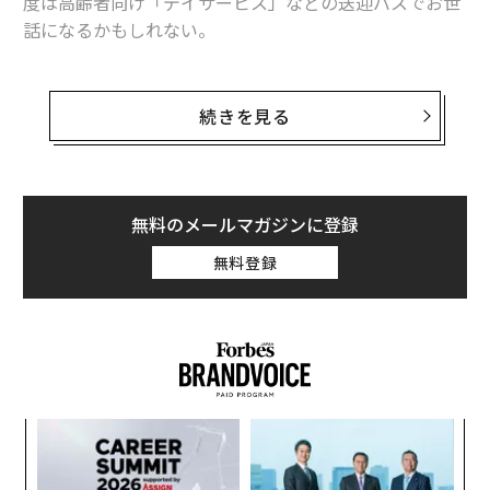
度は高齢者向け「デイサービス」などの送迎バスでお世
話になるかもしれない。
しかし「電車」はどうだろうか？
続きを見る
新幹線も貸し切れる、が
あまり知られていないが、実はJRや私鉄各線も、修学旅
行など以外に「貸切列車」を走らせている。利用目的と
無料のメールマガジンに登録
しては企業の慰安、褒賞旅行や社員研修、各地イベント
の移動時間企画などで消費者に訴求しているようだ。
無料登録
さらに、新幹線さえ貸し切れる。
JTBに問い合わせをしたところ、基本的には、東京駅発
で着地は名古屋、新大阪、京都（閑散期に関しては、よ
り近距離の貸切も交渉ベース）。コストは、東京〜名古
内
屋間片道、定員75名の「16号車」貸切の場合で80万円弱
グ
だそうだ。ただし、1カ月前から一般客のチケット購入
実
パ