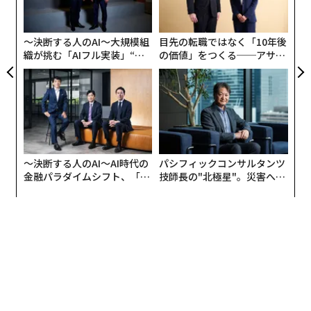
左右
のはない」というコメントがついた。
T
日
〜決断する人のAI〜大規模組
目先の転職ではなく「10年後
そこにAlejandraが「日本のセブン=イレブンで売ってる
織が挑む「AIフル実装」“使
の価値」をつくる──アサイ
食べ物は正気の沙汰じゃないくらいヘルシーで安い。た
う”企業から“動く”企業へ【N
ンの長期伴走型支援とは
TTドコモビジネス×PwC】
とえばフルーツや野菜のスムージー、米、サラダ、プロ
テイン飲料、調理済みの鶏のむね肉、豆腐、サーモ
ン……。しかも全部買っても10ドルしない。もしニュー
ヨークでセブン=イレブンから買ったもので食事した
ら、1週間は寝込むことになるよ」と返す。
〜決断する人のAI〜AI時代の
パシフィックコンサルタンツ
金融パラダイムシフト、「超
技師長の"北極星"。災害への
その後も、「東京、地下鉄の椅子が布張りなのには仰天
個別化」の核心 【MUFG×ウ
無力感を乗り越え見つけた、
ェルスナビ×PwC】
防災一筋20年の答え
した！」「家族と行ったけど、ローソン、ファミリーマ
ート、セブン=イレブン……。あんなコンビニを見た後
では帰りたくなかったよ」「目をつぶって！ 帰国便を予
約するしかないね！」といった「東京礼賛」のコメント
が延々と続くのは壮観だ。
日本の「Konbini」は社会の小宇宙