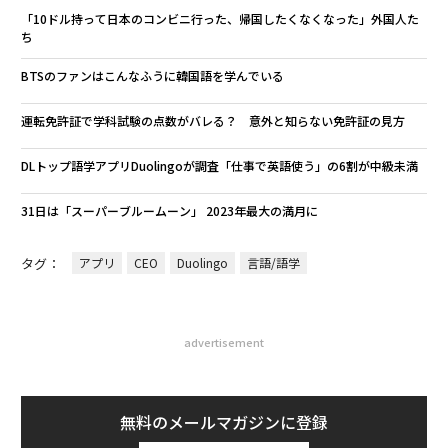
「10ドル持って日本のコンビニ行った、帰国したくなくなった」外国人た
ち
BTSのファンはこんなふうに韓国語を学んでいる
運転免許証で学科試験の点数がバレる？ 意外と知らない免許証の見方
DLトップ語学アプリDuolingoが調査「仕事で英語使う」の6割が中級未満
31日は「スーパーブルームーン」 2023年最大の満月に
タグ：
アプリ
CEO
Duolingo
言語/語学
advertisement
無料のメールマガジンに登録