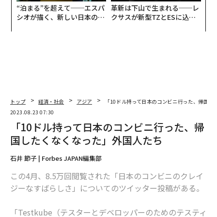
“泊まる”を超えて──エスパ
革新は下山で生まれる──レ
シオが描く、新しい日本のラ
クサスが新型TZとESに込め
グジュアリー（前編）
た「DISCOVER」の哲学
トップ
経済・社会
アジア
「10ドル持って日本のコンビニ行った、帰国し
2023.08.23 07:30
「10ドル持って日本のコンビニ行った、帰
国したくなくなった」外国人たち
石井 節子 | Forbes JAPAN編集部
この4月、8.5万回閲覧された「日本のコンビニのクレイ
ジーなすばらしさ」についてのツイッター投稿がある。
「Testkube（テスターとデベロッパーのためのテスティ