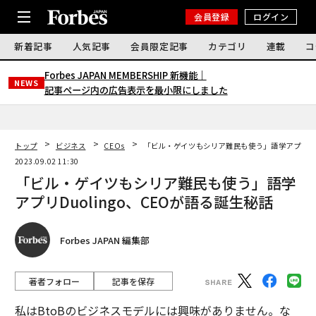
会員登録
ログイン
新着記事
人気記事
会員限定記事
カテゴリ
連載
コ
Forbes JAPAN MEMBERSHIP 新機能｜
NEWS
記事ページ内の広告表示を最小限にしました
トップ
ビジネス
CEOs
「ビル・ゲイツもシリア難民も使う」語学アプリDuo
2023.09.02 11:30
「ビル・ゲイツもシリア難民も使う」語学
アプリDuolingo、CEOが語る誕生秘話
Forbes JAPAN 編集部
著者フォロー
記事を保存
私はBtoBのビジネスモデルには興味がありません。な