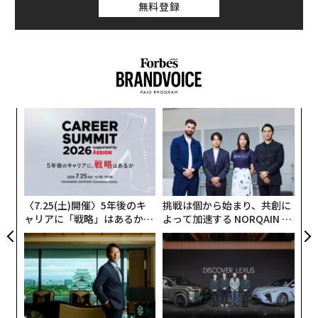
無料登録
果を
〜
EN
金
明
個
な
ェ
術
た
ア
〈7.25(土)開催〉5年後のキ
挑戦は個から始まり、共創に
ャリアに「戦略」はあるか。
よって加速する NORQAIN JA
トップエグゼクティブのキャ
PAN 特別座談会
リアに触れる1日│CAREER S
UMMIT 2026