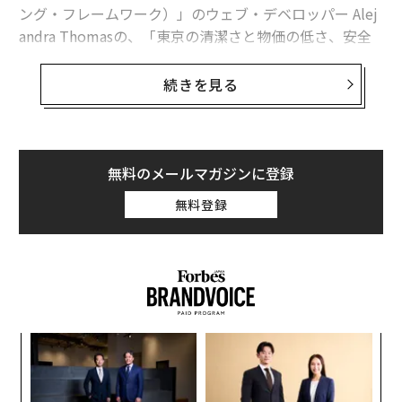
ング・フレームワーク）」のウェブ・デベロッパー Alej
andra Thomasの、「東京の清潔さと物価の低さ、安全
さ、公共交通機関の快適さを体験したあとで、一体どう
やってニューヨークに帰れっていうの？」という投稿で
続きを見る
ある。
How am I supposed to go back to New York afte
無料のメールマガジンに登録
r experiencing the cleanliness, affordability, safe
ty, and good public transport in Tokyo?
無料登録
— pikacodes (@pikacodes)
April 27, 2023
日本のコンビニのすばらしさは「正気の沙汰じ
ゃない」？
この後に続くコメントの数は77件。
創業
内
シン
グ
まずは「日本はセブン=イレブンだけでずっと暮らせる
超え
実
「
全
クレイジーな国！ コンビニに全部ある、手に入らないも