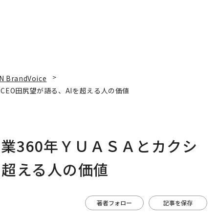
N BrandVoice
CEO田尻望が語る、AIを超える人の価値
業360年ＹＵＡＳＡとカクシ
を超える人の価値
著者フォロー
記事を保存