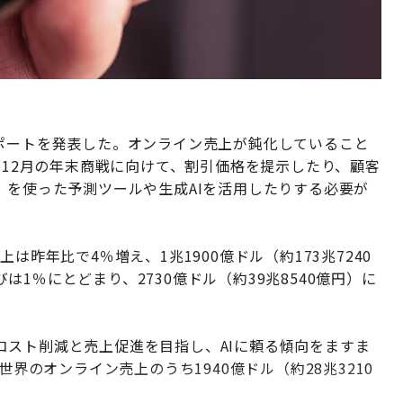
予測レポートを発表した。オンライン売上が鈍化していること
と12月の年末商戦に向けて、割引価格を提示したり、顧客
）を使った予測ツールや生成AIを活用したりする必要が
売上は昨年比で4％増え、1兆1900億ドル（約173兆7240
1％にとどまり、2730億ドル（約39兆8540億円）に
コスト削減と売上促進を目指し、AIに頼る傾向をますま
世界のオンライン売上のうち1940億ドル（約28兆3210