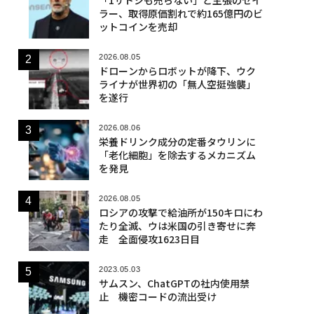
ラー、取得原価割れで約165億円のビ
ットコインを売却
2026.08.05
ドローンからロボットが降下、ウク
ライナが世界初の「無人空挺強襲」
を遂行
2026.08.06
栄養ドリンク成分の定番タウリンに
「老化細胞」を除去するメカニズム
を発見
2026.08.05
ロシアの攻撃で給油所が150キロにわ
たり全滅、ウは米国の引き寄せに奔
走 全面侵攻1623日目
2023.05.03
サムスン、ChatGPTの社内使用禁
止 機密コードの流出受け