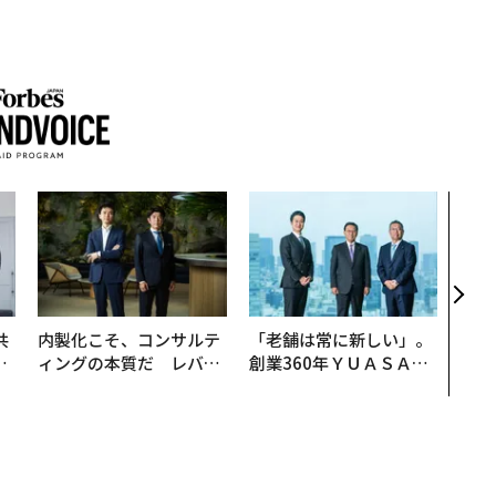
〜決
模組
装」
く”
ビジ
共
内製化こそ、コンサルテ
「老舗は常に新しい」。
OR
ィングの本質だ レバレ
創業360年ＹＵＡＳＡと
会
ジーズが実践する、次世
カクシンCEO田尻望が語
代ファームの全貌
る、AIを超える人の価値