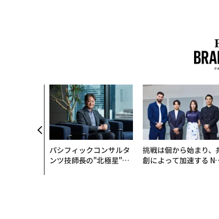
パシフィックコンサルタ
挑戦は個から始まり、
ンツ技師長の"北極星"。
創によって加速する N
災害への無力感を乗り越
QAIN JAPAN 特別座談
え見つけた、防災一筋20
年の答え