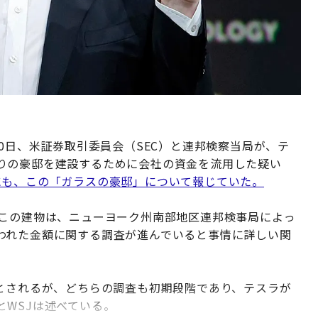
30日、米証券取引委員会（SEC）と連邦検察当局が、テ
りの豪邸を建設するために会社の資金を流用した疑い
にも、この「ガラスの豪邸」について報じていた。
るこの建物は、ニューヨーク州南部地区連邦検事局によっ
われた金額に関する調査が進んでいると事情に詳しい関
るとされるが、どちらの調査も初期段階であり、テスラが
WSJは述べている。