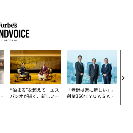
「コ
果を左
E」
「挑
、
“泊まる”を超えて─エス
「老舗は常に新しい」。
が
パシオが描く、新しい日
創業360年ＹＵＡＳＡと
」
本のラグジュアリー（中
カクシンCEO田尻望が語
編）
る、AIを超える人の価値