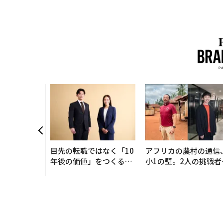
目先の転職ではなく「10
アフリカの農村の通信
年後の価値」をつくる─
小1の壁。2人の挑戦者
─アサインの長期伴走型
手にした「次なる武器
支援とは