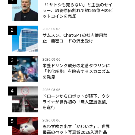
「1サトシも売らない」と主張のセイ
ラー、取得原価割れで約165億円のビ
ットコインを売却
2023.05.03
サムスン、ChatGPTの社内使用禁
止 機密コードの流出受け
2026.08.06
栄養ドリンク成分の定番タウリンに
「老化細胞」を除去するメカニズム
を発見
2026.08.05
ドローンからロボットが降下、ウク
ライナが世界初の「無人空挺強襲」
を遂行
2026.08.06
思わず吹き出す「かわいさ」、世界
最高のペット写真賞2026入選作品