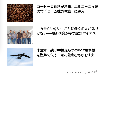
コーヒー豆価格が急騰、エルニーニョ懸
念で「ミーム株の領域」に突入
「女性がいない」ことに多くの人が気づ
かない──最新研究が示す認知バイアス
米空軍、残り80機足らずのB-52爆撃機
を墜落で失う 老朽化進むもなお主力
Recommended by