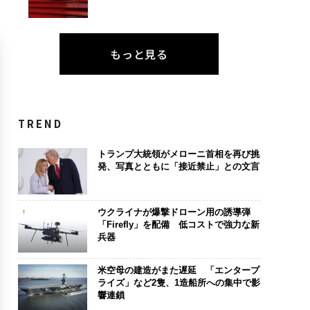
もっと見る
TREND
トランプ大統領がメローニ首相を再び挑
発、写真とともに「接近禁止」との文言
ウクライナが爆撃ドローン用の誘導弾
「Firefly」を配備 低コストで強力な新
兵器
米空母の建造がまた遅延 「エンタープ
ライズ」など2隻、1造船所への集中で影
響連鎖