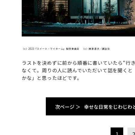
（c）2023『スイート・マイホーム』製作委員会 （c）神津凛子／講談社
ラストを決めずに前から順番に書いていたら“行
なくて。周りの人に読んでいただいて話を聞くと
かな」と思ったほどです。
次ページ ＞
幸せな日常をじわじわと
1