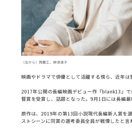
（左から）齊藤工、神津凛子
映画やドラマで俳優として活躍する傍ら、近年は
2017年公開の長編映画デビュー作『blank13
督賞を受賞し、話題となった。9月1日には長編
原作は、2019年の第13回小説現代長編新人賞
ストシーンに同賞の選考委員全員が戦慄したと言