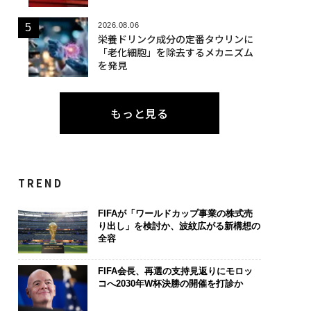
2026.08.06
栄養ドリンク成分の定番タウリンに
「老化細胞」を除去するメカニズム
を発見
もっと見る
TREND
FIFAが「ワールドカップ事業の株式売
り出し」を検討か、波紋広がる新構想の
全容
FIFA会長、再選の支持見返りにモロッ
コへ2030年W杯決勝の開催を打診か