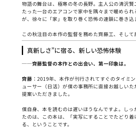
物語の舞台は、極寒の冬の長野。主人公の清沢賢
たった一台のエアコンで家中を隅々まで暖められ
が、徐々に「家」を取り巻く恐怖の連鎖に巻き込
この秋注目の本作の監督を務めた齊藤工、そして
真新しさ”に宿る、新しい恐怖体験
──
齊藤監督の本作との出会い、第一印象は。
齊藤
：2019年、本作が刊行されてすぐのタイミ
ューサー（日活）が僕の事務所に直接お越しいた
提案いただきました。
僕自身、本を読むのは遅いほうなんですよ。しっ
たのは、この本は、「実写にすることでたどり着
る、ということです。