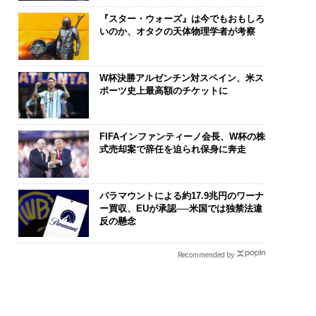
『スター・ウォーズ』は今でもおもしろ
いのか、オタクの天体物理学者が考察
W杯決勝アルゼンチン対スペイン、米ス
ポーツ史上最高額のチケットに
FIFAインファンティーノ会長、W杯の株
式売却案で辞任を迫られ保身に奔走
パラマウントによる約17.9兆円のワーナ
ー買収、EUが承認──米国では独禁法違
反の懸念
Recommended by