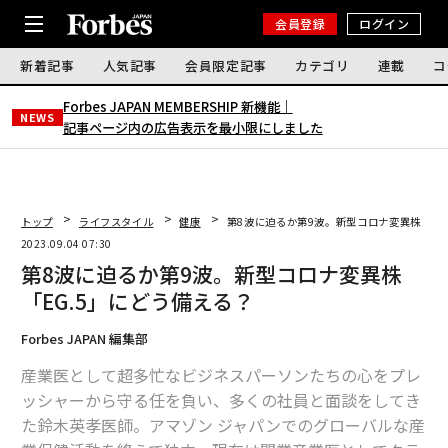
会員登録
ログイン
新着記事
人気記事
会員限定記事
カテゴリ
連載
コ
Forbes JAPAN MEMBERSHIP 新機能｜
NEWS
記事ページ内の広告表示を最小限にしました
トップ
ライフスタイル
健康
第8波に迫るか第9波。新型コロナ変異株「EG
2023.09.04 07:30
第8波に迫るか第9波。新型コロナ変異株
「EG.5」にどう備える？
Forbes JAPAN 編集部
産業医として超多忙なビジネスパーソンたちの心をプレ
ッシャーから守る任を負い、多くの社員と面談をしてき
た鈴木英孝医師。アマゾン ジャパンでのグローバルな産