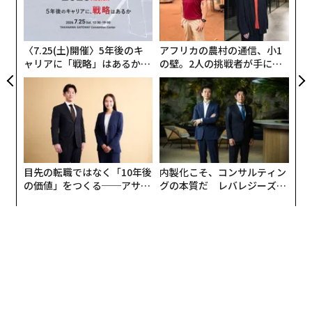
ェ
最近ではメディアが新型コロナウイルス感染症を取り上
技
無
げることが少なくなった関係で、その流行状況に対する
防
関心が低くなりました。実際には今年の初夏から流行が
〈7.25(土)開催〉5年後のキ
アフリカの農村の通信、小1
ャリアに「戦略」はあるか。
の壁。2人の挑戦者が手にし
始まり、現在の第9波は第8波に迫る状況になっています
トップエグゼクティブのキャ
た「次なる武器」
（
グラフ1
）。これまでにワクチン接種が進んできたこ
リアに触れる1日│CAREER S
ともあり、感染しても軽い症状で済む人が多いものの、
UMMIT 2026
高齢者や重い持病を抱えている人については、重症化す
ることが懸念されます。
目先の転職ではなく「10年後
内製化こそ、コンサルティン
の価値」をつくる──アサイ
グの本質だ レバレジーズが
ンの長期伴走型支援とは
実践する、次世代ファームの
全貌