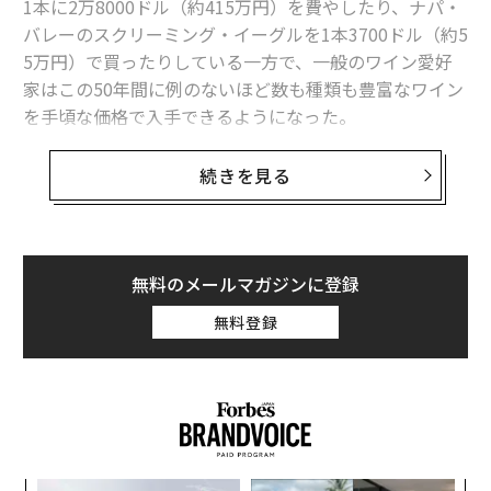
1本に2万8000ドル（約415万円）を費やしたり、ナパ・
バレーのスクリーミング・イーグルを1本3700ドル（約5
5万円）で買ったりしている一方で、一般のワイン愛好
家はこの50年間に例のないほど数も種類も豊富なワイン
を手頃な価格で入手できるようになった。
それは主に、世界に驚くほど大量のワインが過剰供給さ
続きを見る
れているためだ。オーストラリア産ワインだけでも木箱
2億5600万個、すなわち2年分以上の在庫を抱えている。
欧州連合（EU）は今年6月、フランスにワイン約8000万
ガロン（約3.6億リットル）の廃棄費用として約1億7200
無料のメールマガジンに登録
万ドル（約255億円）を拠出した。廃棄されたワインは
無料登録
蒸留して純アルコールを取り出し、香水や洗浄剤に活用
される。
以前から廃棄ワインは大量に存在し、多くの醸造所が助
成金獲得の手段としてきた。しかし今、問題は世界各地
の大手ワインメーカーにも波及し、ブドウとワインの価