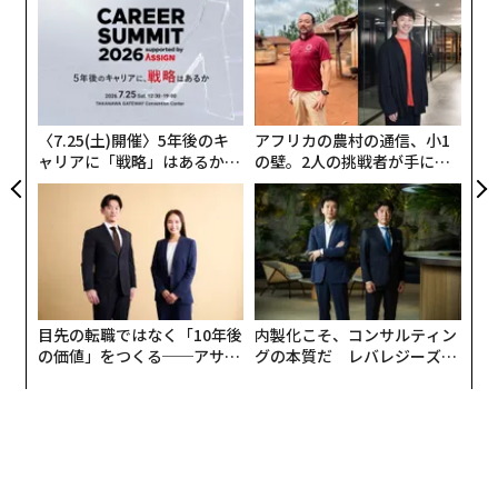
義す
〜
格は急激に下落している。
むス
金
個
パ
ェ
技
無
体調不良を自覚した時には
防
〈7.25(土)開催〉5年後のキ
アフリカの農村の通信、小1
オミクロン株では従来株（武漢株やデルタ株など）に比
ャリアに「戦略」はあるか。
の壁。2人の挑戦者が手にし
トップエグゼクティブのキャ
た「次なる武器」
較的多くみられた味覚障害・嗅覚障害は少なく、通常の
リアに触れる1日│CAREER S
風邪のような喉の痛みが多いと報告されています。EG.5
UMMIT 2026
はオミクロン株から派生していることもあり、これまで
のオミクロン株に比べて症状について大きな変化はない
と考えられています。
目先の転職ではなく「10年後
内製化こそ、コンサルティン
症状のみで医師が新型コロナウイルス感染症と診断する
の価値」をつくる──アサイ
グの本質だ レバレジーズが
ンの長期伴走型支援とは
実践する、次世代ファームの
ことは困難です。体調不良があった場合、その原因が新
全貌
型コロナウイルスとは限りません。
例えば高齢者や重篤な持病がある人が発熱した場合に
は、新型コロナウイルス感染症以外でも診断が遅れて命