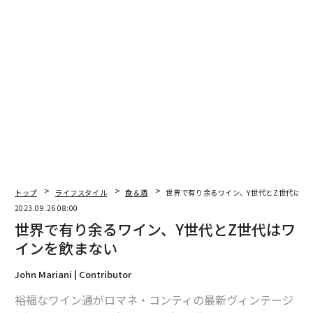
新たな変異株EG.5、WHOが「注目すべき変異
株」に指定
WHO（世界保健機関）は2023年8月9日に、EG.5を「
注目すべき変異株
」に指定しました。WHOによるとEG.5
は現時点で主流のXBB系統株と同様に、免疫回避能や感
染力は中等度であり、重症化リスクは低いとされていま
す。新型コロナウイルスの流行株は、XBB系統から派生
したEG.5に置き換わりが進んでいます（
イラスト1
）。
トップ
ライフスタイル
食＆酒
世界で有り余るワイン、Y世代とZ世代はワ
東京都保健医療局によると、都内の新規感染者における
2023.09.26 08:00
EG.5の割合は20％を占め、XBB.1.16の28％に次いで2番
世界で有り余るワイン、Y世代とZ世代はワ
目の流行株になっています（
グラフ2
）。一方、
インを飲まない
CDC（疾病予防管理センター）
は、EG.5が米国における
新規感染者の20.6%を占めXBB系統に代わって主流とな
John Mariani | Contributor
ったと発表しています。
裕福なワイン通がロマネ・コンティの最新ヴィンテージ