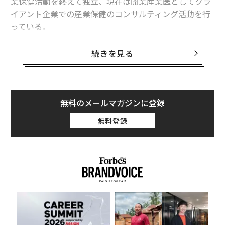
業保健活動を終えて独立、現在は開業産業医としてクラ
イアント企業での産業保健のコンサルティング活動を行
っている。
職域の感染症管理も専門とする鈴木氏に、5類感染症に
続きを見る
移行するも、第9波の不安がささやかれる新型コロナの
現在について、変異株「EG.5」にいかに備えるかを以
下、ご寄稿いただいた*。
無料のメールマガジンに登録
（*8月24日時点の情報に基づいている）
無料登録
新型コロナウイルス感染症、流行の現況は？
2023年5月の5類感染症移行後の初めての夏が終わろうと
しています。夏休みで人々の行動範囲が広がることもあ
り、この夏に感染が広がる要因になったと考えられま
義す
〜
むス
金
す。
個
パ