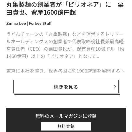
丸亀製麺の創業者が「ビリオネア」に 粟
田貴也、資産1600億円超
Zinnia Lee | Forbes Staff
うどんチェーンの「丸亀製麺」などを運営するトリドー
ルホールディングスの創業者で代表取締役社長兼最高経
営責任者（CEO）の粟田貴也が、保有資産10億ドル（約
1460億円）以上の「ビリオネア」となった。
東京に本社を置き、世界各国に約1900店舗を展開するト
リドールの株価は、新型コロナウイルス流行の影響で外
食を制限された人々が再び外食を再開したことを受け、
続きを見る
ここ1年で30％以上上昇。粟田はトリドールの株式の4
8％を保有しており、その価値は25日の終値3930円に基
づくと1600億円（約11億ドル）を超えている。
無料のメールマガジンに登録
1990年に粟田が設立したトリドールは、丸亀製麺などの
無料登録
チェーン店を持つ日本有数の外食企業に成長した。トリ