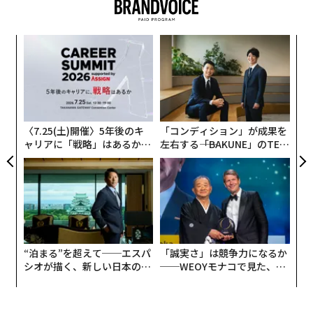
チェーン店を持つ日本有数の外食企業に成長した。トリ
ドールはまた、中国の米粉麺「米線」のヌードルチェー
挑
ンや、パンケーキが売りの「コナズ珈琲」、ラーメン
よっ
店、天ぷら定食専門店も運営している。粟田は2010年以
PA
来、同社のレストランを世界中に広げることに注力して
〜
金
おり、米国や英国、カンボジア、香港、インドネシア、
個
フィリピン、台湾、ベトナムにも進出している。
ェ
〈7.25(土)開催〉5年後のキ
「コンディション」が成果を
ャリアに「戦略」はあるか。
左右する――「BAKUNE」のTEN
トップエグゼクティブのキャ
TIALが支える「挑戦者の明
リアに触れる1日│CAREER S
日」
UMMIT 2026
“泊まる”を超えて──エスパ
「誠実さ」は競争力になるか
シオが描く、新しい日本のラ
──WEOYモナコで見た、く
グジュアリー（前編）
ら寿司の経営哲学