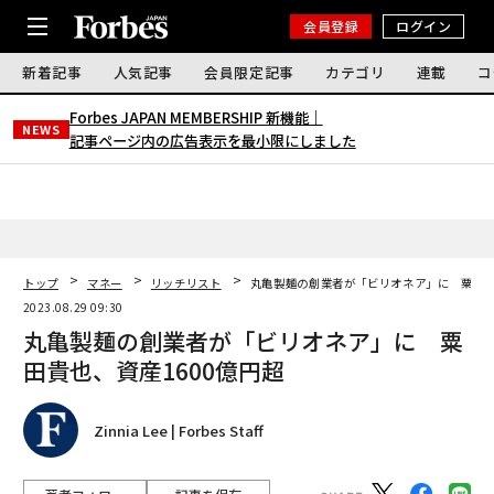
会員登録
ログイン
新着記事
人気記事
会員限定記事
カテゴリ
連載
コ
Forbes JAPAN MEMBERSHIP 新機能｜
NEWS
記事ページ内の広告表示を最小限にしました
トップ
マネー
リッチリスト
丸亀製麺の創業者が「ビリオネア」に 粟田貴
2023.08.29 09:30
丸亀製麺の創業者が「ビリオネア」に 粟
田貴也、資産1600億円超
Zinnia Lee | Forbes Staff