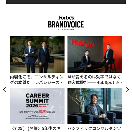
ドールはまた、中国の米粉麺「米線」のヌードルチェー
ンや、パンケーキが売りの「コナズ珈琲」、ラーメン
店、天ぷら定食専門店も運営している。粟田は2010年以
来、同社のレストランを世界中に広げることに注力して
おり、米国や英国、カンボジア、香港、インドネシア、
“
フィリピン、台湾、ベトナムにも進出している。
シ
グ
挑
トリドールの事業拡大の一部は、買収によって達成され
よっ
た。2015年に粟田はアジア系ファストフードチェーンの
PA
Wok to Walkを買収し、欧州での存在感を高めた。2018
内製化こそ、コンサルティン
AIが変えるのは効率ではなく
年には、香港の人気米粉麺チェーン「譚仔三哥」と「譚
グの本質だ レバレジーズが
顧客体験だ──HubSpot Ja
仔雲南」を運営する譚仔国際（Tam Jai International）
実践する、次世代ファームの
panが語る「Grow Better」
を2億4200万ドルで買収し、3年後に香港市場に上場させ
全貌
な組織のつくり方
た。また、今年6月には、英国でピザとギリシャ料理の
レストランを運営するFulham Shore（フラムショア）
を約1億1800万ドルで買収した。
〈7.25(土)開催〉5年後のキ
パシフィックコンサルタンツ
その後も事業拡大への意欲は衰えていない。トリドール