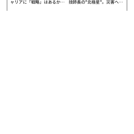
ャリアに「戦略」はあるか。
技師長の"北極星"。災害への
は現在、欧米、東南アジア、中華圏でのM&Aに1000億円
トップエグゼクティブのキャ
無力感を乗り越え見つけた、
の予算枠を設定しており、今後5年間で店舗数を3倍の55
リアに触れる1日│CAREER S
防災一筋20年の答え
UMMIT 2026
00店以上に増やし、売上高を2倍の3000億円にすること
を目指している。
2023年4〜6月の連結決算では、売上高が前年同期比2
0％増の526億6400万円を記録。レストランへの集客を
増やした他に、持ち帰りコーナーを増設し、これが増収
に貢献した。しかし、インフレによる食材費の高騰で、
純利益は前年同期比27%減の26億4700万円に縮小し
た。
フォーブスは、粟田にコメントを求めたが、期限までに
回答は得られなかった。
現在61歳の粟田は、1981年に神戸市外国語大学に入学す
るが翌年中退し、運送会社のドライバーなどを経て、85
年に焼鳥居酒屋「トリドール三番館」を開業した。しか