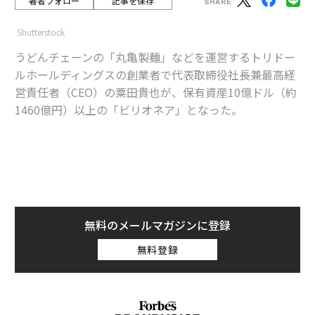
著者フォロー
記事を保存
Shutterstock
うどんチェーンの「丸亀製麺」などを運営するトリドー
ルホールディングスの創業者で代表取締役社長兼最高経
営責任者（CEO）の粟田貴也が、保有資産10億ドル（約
1460億円）以上の「ビリオネア」となった。
advertisement
東京に本社を置き、世界各国に約1900店舗を展開するト
リドールの株価は、新型コロナウイルス流行の影響で外
食を制限された人々が再び外食を再開したことを受け、
無料のメールマガジンに登録
ここ1年で30％以上上昇。粟田はトリドールの株式の4
無料登録
8％を保有しており、その価値は25日の終値3930円に基
づくと1600億円（約11億ドル）を超えている。
1990年に粟田が設立したトリドールは、丸亀製麺などの