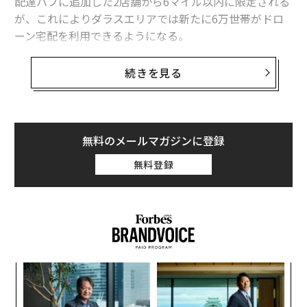
配達ハブに追加した2店舗から6マイル以内に限定される
が、これによりダラスエリアでは新たに6万世帯がドロ
ーン宅配を利用できるようになる。
ウォルマートは、2年前からドローン宅配のテストを行
続きを見る
っている。同社の最大のライバルであるアマゾンはドロ
ーンの試みで足踏みしているようだが、ウォルマートは
36店舗を拠点に7つの州でドローン宅配を提供している
という。
無料のメールマガジンに登録
無料登録
「目視外飛行が可能なドローンを使って、ドローン宅配
サービスを提供する店舗から6マイル（約9.7キロ）の範
囲に住む顧客にオンデマンドデリバリーを提供できるよ
うになる。顧客は、アイスクリームが食べたくなった時
にはフローズンスイーツを、調理済みのメニューが必要
なときにはマカロニ・アンド・チーズを購入したりでき
義す
内
る」とウォルマートのシニア・バイス・プレジデントで
むス
グ
あるPrathibha Rajashekharは声明で述べた。
実
挑