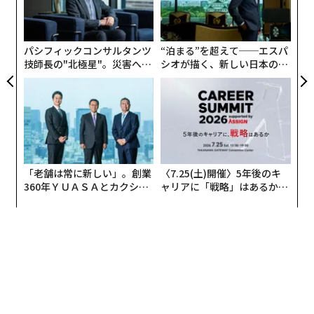
全
よっ
PA
パシフィックコンサルタンツ
“泊まる”を超えて──エスパ
技師長の"北極星"。災害への
シオが描く、新しい日本のラ
無力感を乗り越え見つけた、
グジュアリー（前編）
防災一筋20年の答え
「老舗は常に新しい」。創業
〈7.25(土)開催〉5年後のキ
360年ＹＵＡＳＡとカクシン
ャリアに「戦略」はあるか。
CEO田尻望が語る、AIを超え
トップエグゼクティブのキャ
る人の価値
リアに触れる1日│CAREER S
UMMIT 2026