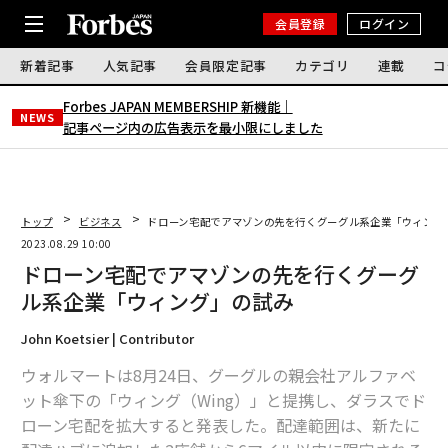
会員登録
ログイン
新着記事
人気記事
会員限定記事
カテゴリ
連載
コ
Forbes JAPAN MEMBERSHIP 新機能｜
NEWS
記事ページ内の広告表示を最小限にしました
トップ
ビジネス
ドローン宅配でアマゾンの先を行くグーグル系企業「ウィング
2023.08.29 10:00
ドローン宅配でアマゾンの先を行くグーグ
ル系企業「ウィング」の試み
John Koetsier | Contributor
ウォルマートは8月24日、グーグルの親会社アルファベ
ット傘下の「ウィング（Wing）」と提携し、ダラスでド
ローン宅配を拡大すると発表した。配達範囲は、新たに