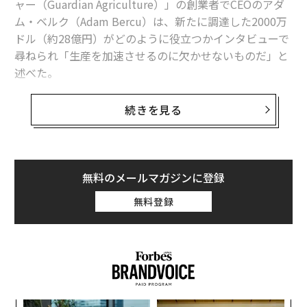
ャー（Guardian Agriculture）」の創業者でCEOのアダ
ム・ベルク（Adam Bercu）は、新たに調達した2000万
ドル（約28億円）がどのように役立つかインタビューで
関連記事
尋ねられ「生産を加速させるのに欠かせないものだ」と
19歳の立崎乃衣 リバネスの「植林用播種ドローン」開発に参加
述べた。
ウクライナ軍、ハリウッドのドローン技術でロシアの戦車を狙う
ボストンに本拠を置くガーディアン社は6月30日、Fall Li
続きを見る
ne Capitalが主導したシリーズAラウンドで2000万ドル
レイオフでアマゾンが縮小する一方で、ウォルマートは拡大中
を調達したと発表した。ベルクは、このラウンドの参加
者について「すばらしい投資家連合」と表現した。
アイルランドのドローン配送スタートアップ、米国と欧州本土に進出へ
無料のメールマガジンに登録
農業用ドローンの米ガーディアン社が2000万ドルを調達
「ガーディアン社は、航空機グレードのエンジニアリン
無料登録
グと製造技術でドローンを開発した最初の企業であり、
Amazon/アマゾン
Google/グーグル
ドローン
信頼性とパフォーマンスを格段に向上させた」とFall Lin
タグ：
e Capitalのマネージングディレクターであるクレイ・ミ
ウォルマート
アメリカ
宅配サービス
ッチェルは声明の中で述べた。
advertisement