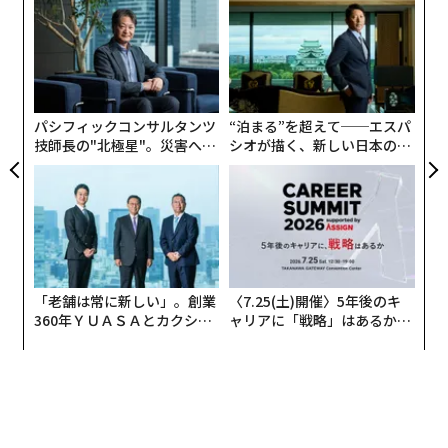
義す
内
むス
グ
実
挑
全
よっ
PA
パシフィックコンサルタンツ
“泊まる”を超えて──エスパ
技師長の"北極星"。災害への
シオが描く、新しい日本のラ
無力感を乗り越え見つけた、
グジュアリー（前編）
防災一筋20年の答え
「老舗は常に新しい」。創業
〈7.25(土)開催〉5年後のキ
360年ＹＵＡＳＡとカクシン
ャリアに「戦略」はあるか。
CEO田尻望が語る、AIを超え
トップエグゼクティブのキャ
る人の価値
リアに触れる1日│CAREER S
UMMIT 2026