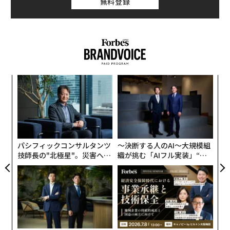
無料登録
ア
の
た
〜
金
個
ェ
パシフィックコンサルタンツ
〜決断する人のAI〜大規模組
技師長の"北極星"。災害への
織が挑む「AIフル実装」“使
無力感を乗り越え見つけた、
う”企業から“動く”企業へ【N
防災一筋20年の答え
TTドコモビジネス×PwC】