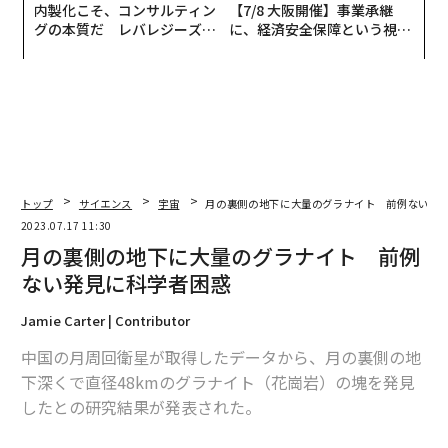
内製化こそ、コンサルティン
【7/8 大阪開催】事業承継
グの本質だ レバレジーズが
に、経済安全保障という視点
実践する、次世代ファームの
が加わるとき──経営者が問
全貌
われる新たな判断軸
トップ
サイエンス
宇宙
月の裏側の地下に大量のグラナイト 前例ない発
2023.07.17 11:30
月の裏側の地下に大量のグラナイト 前例
ない発見に科学者困惑
Jamie Carter | Contributor
中国の月周回衛星が取得したデータから、月の裏側の地
下深くで直径48kmのグラナイト（花崗岩）の塊を発見
したとの研究結果が発表された。