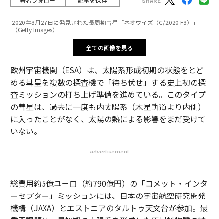
著者フォロー
記事を保存
2020年3月27日に発見された長周期彗星「ネオワイズ（C/2020 F3）」
（Getty Images）
全ての画像を見る
欧州宇宙機関（ESA）は、太陽系形成初期の状態をとど
める彗星を複数の探査機で「待ち伏せ」する史上初の探
査ミッションの打ち上げ準備を進めている。このタイプ
の彗星は、過去に一度も内太陽系（木星軌道より内側）
に入ったことがなく、太陽の熱による影響をまだ受けて
いない。
advertisement
総費用約5億ユーロ（約790億円）の「コメット・インタ
ーセプター」ミッションには、日本の宇宙航空研究開発
機構（JAXA）とエストニアのタルトゥ天文台が参加。最