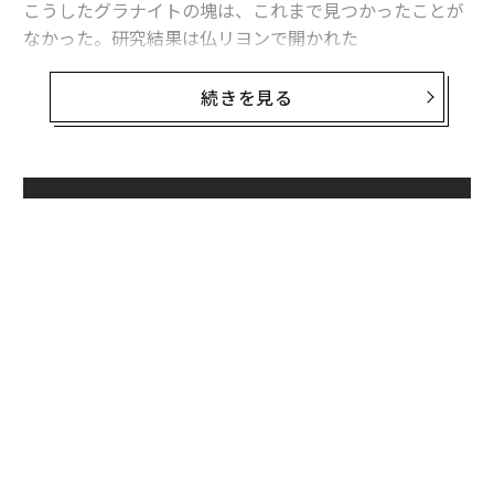
こうしたグラナイトの塊は、これまで見つかったことが
なかった。研究結果は仏リヨンで開かれた
ゴールドシュミット会議
で12日に発表され、
科学誌ネイチャー
にも論文が掲載された。
続きを見る
地球では、グラナイトは火山のマグマが冷却されて形成
される。見つかったグラナイトは、35億年前に最後の噴
火が起きた火山のものである可能性があるが、今も発熱
無料のメールマガジンに登録
を続けている。
無料登録
〜
織
う
革
T