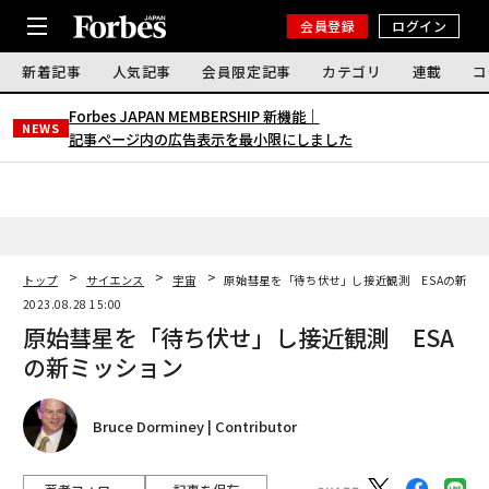
会員登録
ログイン
新着記事
人気記事
会員限定記事
カテゴリ
連載
コ
Forbes JAPAN MEMBERSHIP 新機能｜
NEWS
記事ページ内の広告表示を最小限にしました
トップ
サイエンス
宇宙
原始彗星を「待ち伏せ」し接近観測 ESAの新ミ
2023.08.28 15:00
原始彗星を「待ち伏せ」し接近観測 ESA
の新ミッション
Bruce Dorminey | Contributor