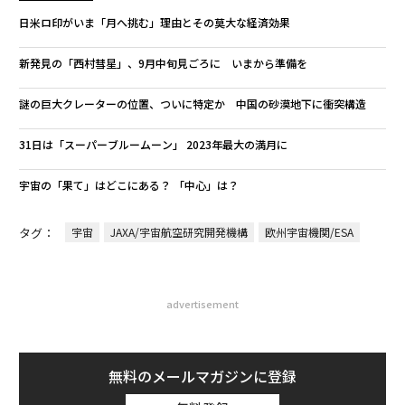
日米ロ印がいま「月へ挑む」理由とその莫大な経済効果
新発見の「西村彗星」、9月中旬見ごろに いまから準備を
謎の巨大クレーターの位置、ついに特定か 中国の砂漠地下に衝突構造
31日は「スーパーブルームーン」 2023年最大の満月に
宇宙の「果て」はどこにある？ 「中心」は？
タグ：
宇宙
JAXA/宇宙航空研究開発機構
欧州宇宙機関/ESA
advertisement
無料のメールマガジンに登録