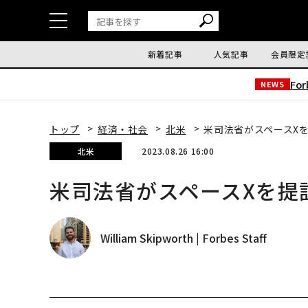
新着記事
人気記事
会員限定
Fo
NEWS
トップ
経済・社会
北米
米司法省がスペースX
北米
2023.08.26 16:00
米司法省がスペースXを提
William Skipworth | Forbes Staff