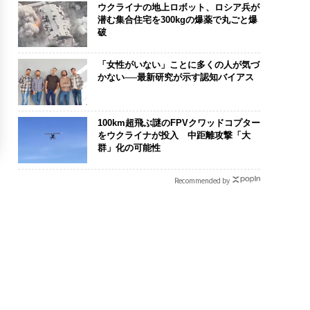
ウクライナの地上ロボット、ロシア兵が
潜む集合住宅を300kgの爆薬で丸ごと爆
破
「女性がいない」ことに多くの人が気づ
かない──最新研究が示す認知バイアス
100km超飛ぶ謎のFPVクワッドコプター
をウクライナが投入 中距離攻撃「大
群」化の可能性
Recommended by