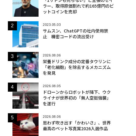
ラー、取得原価割れで約165億円のビ
ットコインを売却
2023.05.03
サムスン、ChatGPTの社内使用禁
止 機密コードの流出受け
2026.08.06
栄養ドリンク成分の定番タウリンに
「老化細胞」を除去するメカニズム
を発見
2026.08.05
ドローンからロボットが降下、ウク
ライナが世界初の「無人空挺強襲」
を遂行
2026.08.06
思わず吹き出す「かわいさ」、世界
最高のペット写真賞2026入選作品