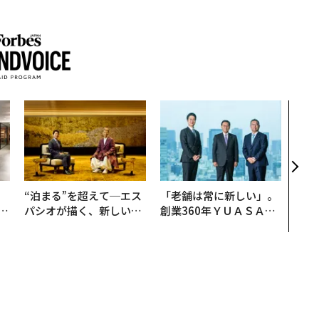
「コ
果を左
E」
「挑
、
“泊まる”を超えて─エス
「老舗は常に新しい」。
が
パシオが描く、新しい日
創業360年ＹＵＡＳＡと
」
本のラグジュアリー（中
カクシンCEO田尻望が語
編）
る、AIを超える人の価値