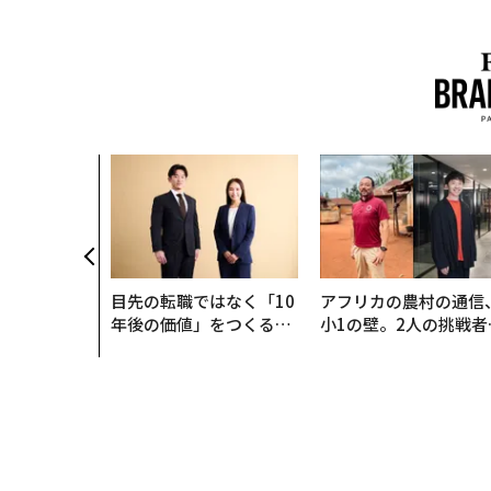
目先の転職ではなく「10
アフリカの農村の通信
年後の価値」をつくる─
小1の壁。2人の挑戦者
─アサインの長期伴走型
手にした「次なる武器
支援とは