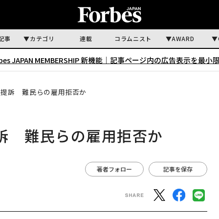
記事
カテゴリ
連載
コラムニスト
AWARD
rbes JAPAN MEMBERSHIP 新機能｜
記事ページ内の広告表示を最小
を提訴 難民らの雇用拒否か
訴 難民らの雇用拒否か
著者フォロー
記事を保存