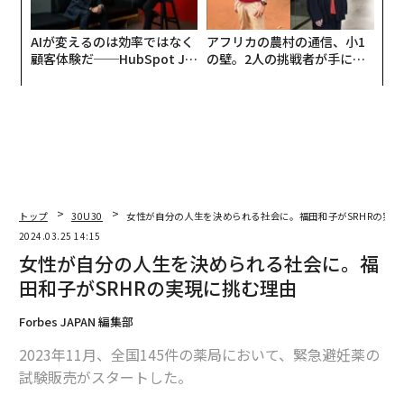
AIが変えるのは効率ではなく
アフリカの農村の通信、小1
顧客体験だ──HubSpot Ja
の壁。2人の挑戦者が手にし
panが語る「Grow Better」
た「次なる武器」
な組織のつくり方
トップ
30U30
女性が自分の人生を決められる社会に。福田和子がSRHRの実現
2024.03.25 14:15
女性が自分の人生を決められる社会に。福
田和子がSRHRの実現に挑む理由
Forbes JAPAN 編集部
2023年11月、全国145件の薬局において、緊急避妊薬の
試験販売がスタートした。