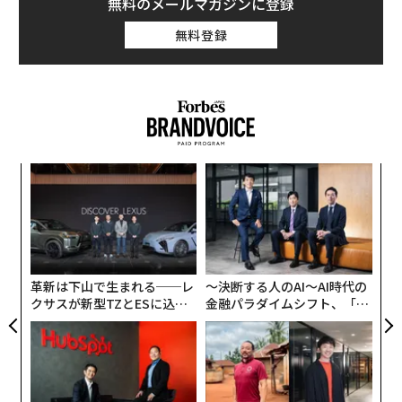
無料のメールマガジンに登録
無料登録
模組
パ
“使
技
【N
無
ィン
エ
C】
防
ズが
設オ
ムの
が
が
革新は下山で生まれる──レ
〜決断する人のAI〜AI時代の
クサスが新型TZとESに込め
金融パラダイムシフト、「超
た「DISCOVER」の哲学
個別化」の核心 【MUFG×ウ
ェルスナビ×PwC】