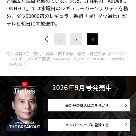
ど幅広く注目を集めている。また、JFN系列「AuDee C
ONNECT」では水曜日のレギュラーパーソナリティを務
め、ダウ90000初のレギュラー番組「週刊ダウ通信」が
テレビ朝日にて放送中。
1
2
3
文＝堤美佳子 取材・編集＝田中友梨 写真＝帆足宗洋（AVGVST）
スタイリング＝千葉 良（AVGVST） ヘアメイク＝KUNIO Kataoka
（AVGVST）
2026年9月号発売中
最新号の購入はこちらから
メンバーシップに登録する