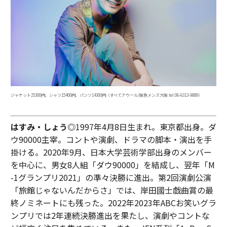
ジャケット25300円、シャツ15400円、パンツ14300円（すべてアウール/阪急メンズ大阪︎ tel:06-6313-9889）
はすみ・しょう
◎1997年4月8日生まれ。東京都出身。ダ
ウ90000主宰。コントや演劇、ドラマの脚本・演出を手
掛ける。2020年9月、日本大学芸術学部出身のメンバー
を中心に、男女8人組「ダウ90000」を結成し、翌年「M
-1グランプリ2021」の準々決勝に進出。第2回演劇公演
「旅館じゃないんだからさ」では、岸田國士戯曲賞の最
終ノミネートにも残った。2022年2023年ABCお笑いグラ
ンプリでは2年連続決勝進出を果たし、演劇やコントな