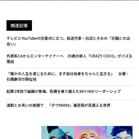
関連記事
テレビとYouTubeの交差点に立つ。放送作家・白武ときおの「天職との出
会い」
外資系CAからエンターテイナーへ 35歳の新人「CRAZY COCO」がバズる
理由
「誰かの人生を演じるために、まず自分自身をちゃんと生きる」 女優・
石橋静河の現在地
起業2年目で組織が崩壊。危機を乗り越えたSKY-HIのリーダーシップ
演劇とお笑いの狭間で 「ダウ90000」蓮見翔が見据える世界