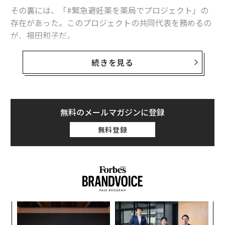
その裏には、「#緊急避妊薬を薬局でプロジェクト」の
存在があった。このプロジェクトの共同代表を務めるの
が、福田和子だ。
緊急避妊薬とは、性行為後72時間以内に女性が服用する
続きを見る
ことで、望まない妊娠を高確率で防げる薬のこと。これ
まで日本では、緊急避妊薬を手にするには医師の処方箋
が必要とされていた。服用が早ければ早いほど効果が高
いとされているにもかかわらず、決してアクセスがいい
無料のメールマガジンに登録
とは言えない状況だった。
無料登録
2018年に日本で避妊法や性教育の充実を訴える「#なん
でないのプロジェクト」を立ち上げ、声をあげ続けてき
た福田。なぜ活動を始めたのか、彼女の原点と野望を聞
いた。
きっかけは「花魁」への興味
模組
パ
“使
技