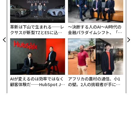
福田は幼いころから凝り性で、ひとたびミュージカル映
【N
無
ィン
エ
C】
防
画にハマると、同じタイトルを1日2回ずつ、1年間も見
ズが
設オ
続けるような子どもだった。
ムの
が
が
革新は下山で生まれる──レ
〜決断する人のAI〜AI時代の
幼少期から海外のミュージカル映画を見ていた影響か、
クサスが新型TZとESに込め
金融パラダイムシフト、「超
海外に興味を持つようになった。その中でも特に国際協
た「DISCOVER」の哲学
個別化」の核心 【MUFG×ウ
ェルスナビ×PwC】
力に関心を持ち、中学3年生で国際NGOに参加した。
NGOのメンバーの中で最年少だった福田は、周りの大人
たちが「書道」や「経営」といった様々な専門性を生か
しながら活動しているのを目の当たりにした。やはり専
AIが変えるのは効率ではなく
アフリカの農村の通信、小1
門性を持ってプロとして取り組むからこそできることが
顧客体験だ──HubSpot Ja
の壁。2人の挑戦者が手にし
あると思い、自分も何らかの専門性を持ちたいと考え
panが語る「Grow Better」
た「次なる武器」
な組織のつくり方
た。
「ただ、何を極めたいかは全然わからなかったので、後
から専門を決められるICU（国際基督教大学）に入学し
ました。そこでいろいろなことを学ぶうちに、ジェンダ