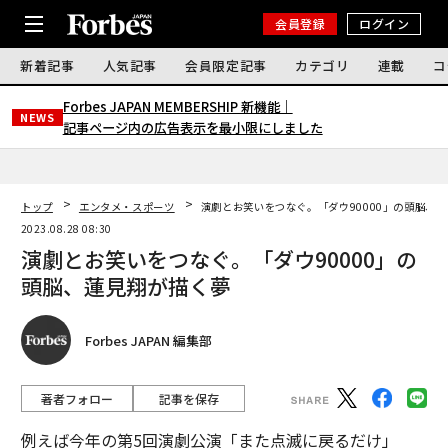
会員登録
ログイン
新着記事
人気記事
会員限定記事
カテゴリ
連載
コ
Forbes JAPAN MEMBERSHIP 新機能｜
NEWS
記事ページ内の広告表示を最小限にしました
トップ
エンタメ・スポーツ
演劇とお笑いをつなぐ。「ダウ90000」の頭脳、
2023.08.28 08:30
演劇とお笑いをつなぐ。「ダウ90000」の
頭脳、蓮見翔が描く夢
Forbes JAPAN 編集部
著者フォロー
記事を保存
例えば今年の第5回演劇公演「また点滅に戻るだけ」