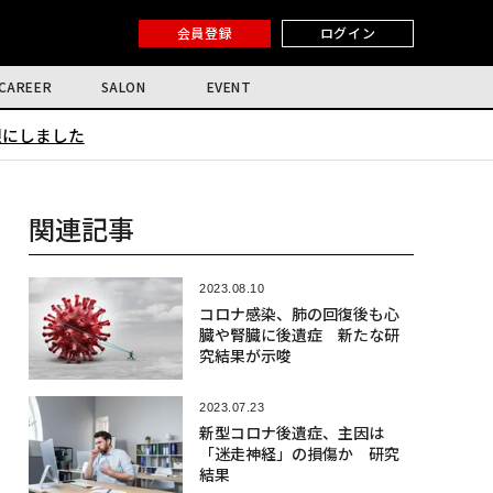
会員登録
ログイン
CAREER
SALON
EVENT
限にしました
関連記事
2023.08.10
コロナ感染、肺の回復後も心
臓や腎臓に後遺症 新たな研
究結果が示唆
2023.07.23
新型コロナ後遺症、主因は
「迷走神経」の損傷か 研究
結果