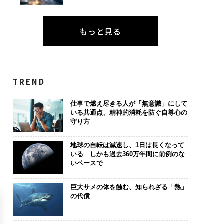
もっと見る
TREND
仕事で燃え尽きる人が「無意識」にして
いる共通点、精神的消耗を防ぐ自尊心の
守り方
地球の自転は減速し、1日は長くなって
いる しかも過去360万年間に前例のな
いペースで
巨大サメの体を蝕む、知られざる「熱」
の代償