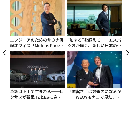
挑
月の裏側の地下に大量のグラナイト 前例ない発見に科学者困惑
彗星の場合、5等級前後が肉眼で見えるかどうかの境に
よっ
なる。自ら光を放つ恒星と違い、彗星は「拡散」した天
PA
韓国研究所の「室温超伝導体」発表にネットが熱狂した理由
な
体で、ぼんやり広がっているのが主な理由だ。観察する
術
ときは双眼鏡や望遠鏡を用意しておくとよいだろう。
た
地球を粉々にできるほど巨大な潮汐波が打ち寄せる「ハートビート星」
ア
予測が外れることも
エンジニアのためのサウナ併
“泊まる”を超えて──エスパ
ブルーライトカットメガネは眼精疲労や睡眠の質を「改善しない」可能性
設オフィス「Mobius Park」
シオが描く、新しい日本のラ
がオープン──タマディック
グジュアリー（前編）
Star Walkによると西村彗星は17日、おとめ座に位置す
が健康経営を徹底する理由
るときに太陽に最も接近し、4.0等級まで明るくなる見通
宇宙
ロシア
宇宙開発/宇宙経済/宇宙ビジネス
日本
タグ：
し。この明るさだと肉眼で容易に確認できるだろう（編
インド
月
アルテミス計画
NASA
集注：Star Walkによると太陽に近づくため、観測でき
る時間は短くなる）。
advertisement
革新は下山で生まれる──レ
「誠実さ」は競争力になるか
クサスが新型TZとESに込め
──WEOYモナコで見た、く
た「DISCOVER」の哲学
ら寿司の経営哲学