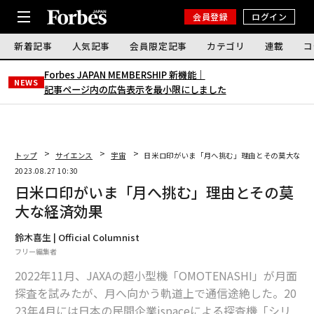
会員登録
ログイン
新着記事
人気記事
会員限定記事
カテゴリ
連載
コ
Forbes JAPAN MEMBERSHIP 新機能｜
NEWS
記事ページ内の広告表示を最小限にしました
トップ
サイエンス
宇宙
日米ロ印がいま「月へ挑む」理由とその莫大な経
2023.08.27 10:30
日米ロ印がいま「月へ挑む」理由とその莫
大な経済効果
鈴木喜生 | Official Columnist
フリー編集者
2022年11月、JAXAの超小型機「OMOTENASHI」が月面
探査を試みたが、月へ向かう軌道上で通信途絶した。20
23年4月には日本の民間企業ispaceによる探査機「シリ