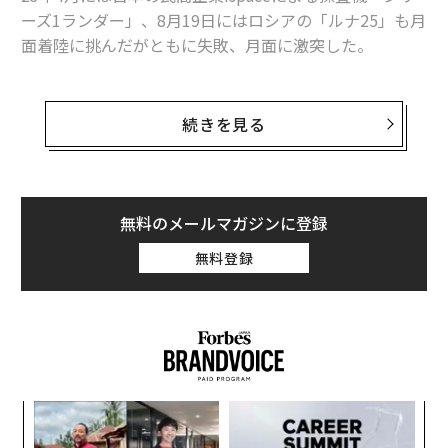
ーズ1ランダー」、8月19日にはロシアの「ルナ25」も月
面着陸に挑んだがともに失敗、月面に激突した。
そして8月23日にはインドの「チャンドラヤーン3」が月
面着陸を試み、世界ではじめて
月南極への軟着陸に成功
続きを見る
。同国は旧ソ、米国、中国に続いて「月面への着陸に成
功した4番目の国」となった。さらに同月26日にはJAXA
の小型着陸機「SLIM」が打ち上げられ、米民間企業によ
る着陸機は2023年中に2機、2024年にはさらに5機が予
無料のメールマガジンに登録
定されている。
無料登録
いま月への挑戦は加熱状態にある。各国各社はなぜいま
月面を目指すのか？ そこにはどんな経済効果が目され
ているのか？
月の「水からなる氷」
目
の