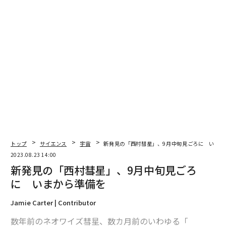
水と酸素はクルーの糧となるが、それだけではない。酸
素をマイナス183度以下、水素をマイナス253度以下まで
冷却すれば、液体酸素と液体水素が得られ、この2液は
そのままロケットの推進剤として活用できる。つまり、
月面で氷が採取できればロケット燃料を現地調達するこ
とができ、輸送機は片道分の燃料を搭載するだけでよい
ことになる。
また、トヨタが開発中の有人月面ローバー「ルナクルー
ザー」も、液体水素と液体酸素で動く。月面は赤道付近
では夜間にマイナス170度、局地のクレーター内であれ
トップ
サイエンス
宇宙
新発見の「西村彗星」、9月中旬見ごろに いまか
ばマイナス250度まで温度が下がるため、極低温燃料の
2023.08.23 14:00
現地生産は実現可能だと考えられている。
新発見の「西村彗星」、9月中旬見ごろ
に いまから準備を
次ページ ＞
2024年に始まる氷の掘削作業
Jamie Carter | Contributor
数年前のネオワイズ彗星、数カ月前のいわゆる「