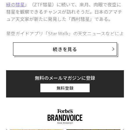
1
2
3
緑の彗星
」（ZTF彗星）に続いて、来月、肉眼で夜空に
彗星を観察できるチャンスが訪れそうだ。日本のアマチ
編集＝安井克至
ュア天文家が新たに発見した「西村彗星」である。
星空ガイドアプリ「Star Walk」の天文ニュースなどによ
2026年9月号発売中
ると、正式名を「C/2023 P1 (Nishimura)」というこの
彗星は、西村栄男（ひでお）さんが8月13日（日本時
続きを見る
間）に太陽のすぐ近くで発見した（編集注：西村さんが
最新号の購入はこちらから
発見した彗星は3個目）。15日に国際天文学連合の小惑
星センターが
確認
している。
メンバーシップに登録する
無料のメールマガジンに登録
いつ、どこに見られる？
無料登録
西村彗星は現在は大型の望遠鏡でなければ見えない明る
さだが、9月12日ごろ、しし座にあるときに、肉眼で見
える明るさになると予測されている。宇宙や地球に関す
関連記事
る情報サイト「EarthSky」によると、三日月や金星の近
太陽活動「極大期」は最も遠い海王星にも影響か、雲量との相関性
くに見られそうだという。