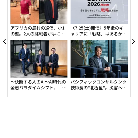
ン
【
に
が
わ
アフリカの農村の通信、小1
〈7.25(土)開催〉5年後のキ
の壁。2人の挑戦者が手にし
ャリアに「戦略」はあるか。
た「次なる武器」
トップエグゼクティブのキャ
リアに触れる1日│CAREER S
UMMIT 2026
米国主導のアルテミス計画における有人月面探査は2025年に実施予定（NASA）
月の地中には、水の氷があることがわかっている。この
〜決断する人のAI〜AI時代の
パシフィックコンサルタンツ
氷こそが月開拓によって経済効果を生み出すキーアイテ
金融パラダイムシフト、「超
技師長の"北極星"。災害への
個別化」の核心 【MUFG×ウ
無力感を乗り越え見つけた、
ムとなる。
ェルスナビ×PwC】
防災一筋20年の答え
手順としてはまず、太陽電池パネルとドリルを月面に送
り込む。電動ドリルで月面を掘削し、氷を採取すれば、
水が得られる。さらにその水を電気分解すれば、酸素と
水素が生成できる。