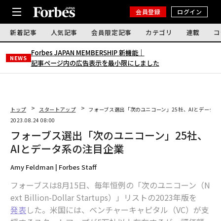
会員登録
ログイン
新着記事
人気記事
会員限定記事
カテゴリ
連載
コ
Forbes JAPAN MEMBERSHIP 新機能｜
NEWS
記事ページ内の広告表示を最小限にしました
トップ
スタートアップ
フォーブス選出「次のユニコーン」25社、AIとデータ
2023.08.24 08:00
フォーブス選出「次のユニコーン」25社、
AIとデータ系の注目企業
Amy Feldman | Forbes Staff
フォーブスは8月15日、毎年恒例の「次のユニコーン（N
ext Billion-Dollar Startups）」リストの2023年版を
発表
した。米国には、ベンチャーキャピタル（VC）が支