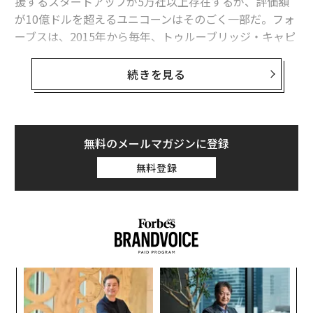
援するスタートアップが5万社以上存在するが、評価額
が10億ドルを超えるユニコーンはそのごく一部だ。フォ
ーブスは、2015年から毎年、トゥルーブリッジ・キャピ
タル（TrueBridge Capital Partners）の協力を受けてこ
のリストを発表しており、今年も次のユニコーンになる
続きを見る
可能性が最も高い25社を選出した。
厳しい市場環境の中でも、優れた起業家たちは人工知能
（AI）やソフトウェア、データを駆使して強靭で長続き
無料のメールマガジンに登録
する可能性の高い企業を作り上げている。最新のPitchB
無料登録
ook-NVCAベンチャー・モニターのデータによると、今
年上半期にVCがスタートアップに投資した金額は330億
ドルだった。昨年1年間の実績は1670億ドル（約24兆
円）であり、今年に入りVCの投資額が大きく減少してい
る。
るか
挑
エンジニアリングチームを支援するソフトウェアを開発
、く
よっ
し、今年のリスト入りを果たした「ジェリーフィッシュ
PA
ア