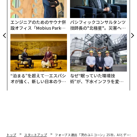
（Jellyfish）」の共同創業者でCEOのアンドリュー・ラ
の
ウ（Andrew Lau）は、マーケットの冷え込みが同社を
た
優位にしていると考えている。
エンジニアのためのサウナ併
パシフィックコンサルタンツ
設オフィス「Mobius Park」
技師長の"北極星"。災害への
がオープン──タマディック
無力感を乗り越え見つけた、
が健康経営を徹底する理由
防災一筋20年の答え
“泊まる”を超えて─エスパシ
なぜ“眠っていた環境技
オが描く、新しい日本のラグ
術”が、下水インフラを変え
ジュアリー（中編）
たのか──産総研×月島JFE
アクアソリューションの10年
トップ
スタートアップ
フォーブス選出「次のユニコーン」25社、AIとデータ