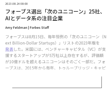
2023.08.24 08:00
フォーブス選出「次のユニコーン」25社、
AIとデータ系の注目企業
Amy Feldman | Forbes Staff
フォーブスは8月15日、毎年恒例の「次のユニコーン（N
ext Billion-Dollar Startups）」リストの2023年版を
発表
した。米国には、ベンチャーキャピタル（VC）が支
援するスタートアップが5万社以上存在するが、評価額
が10億ドルを超えるユニコーンはそのごく一部だ。フォ
編集＝上田裕資
ーブスは、2015年から毎年、トゥルーブリッジ・キャピ
タル（TrueBridge Capital Partners）の協力を受けてこ
のリストを発表しており、今年も次のユニコーンになる
2026年9月号発売中
可能性が最も高い25社を選出した。
厳しい市場環境の中でも、優れた起業家たちは人工知能
最新号の購入はこちらから
（AI）やソフトウェア、データを駆使して強靭で長続き
する可能性の高い企業を作り上げている。最新のPitchB