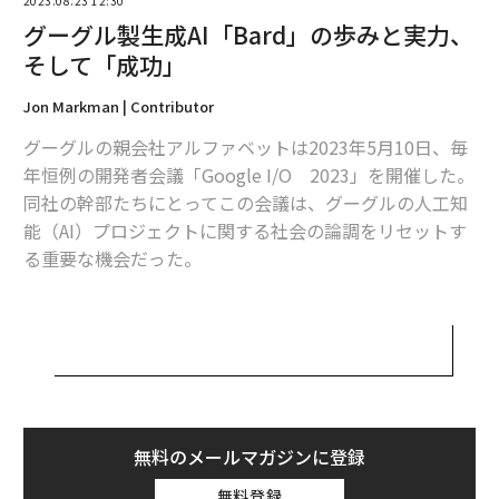
2023.08.23 12:30
グーグル製生成AI「Bard」の歩みと実力、
そして「成功」
Jon Markman | Contributor
グーグルの親会社アルファベットは2023年5月10日、毎
年恒例の開発者会議「Google I/O 2023」を開催した。
同社の幹部たちにとってこの会議は、グーグルの人工知
能（AI）プロジェクトに関する社会の論調をリセットす
る重要な機会だった。
Google I/Oに先立つ2月、同社のスンダー・ピチャイ最
高経営責任者（CEO）は、マイクロソフトのBing/ChatG
PT公開に先駆けて、グーグルの会話型AI「Bard」のデモ
を急がせた。しかし、それはうまくいかなかった。プレ
ゼンテーションの動画再生は、エラーと不具合だらけだ
った。同社の株価は急落し「マイクロソフトのAIの方が
無料のメールマガジンに登録
リードしている」という雰囲気が生まれてしまった。
無料登録