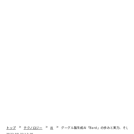
トップ
テクノロジー
AI
グーグル製生成AI「Bard」の歩みと実力、そして