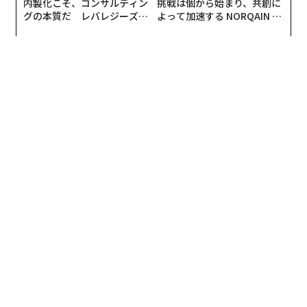
内製化こそ、コンサルティン
挑戦は個から始まり、共創に
グーグルはまた、コンピュータ・ビジョン（CV、画像を
グの本質だ レバレジーズが
よって加速する NORQAIN JA
認識・分析する能力を機械に教えることに特化したAI分
実践する、次世代ファームの
PAN 特別座談会
野）にも秀でている。グーグルによるCVの開発は、200
全貌
6年の動画共有サービス「YouTube」買収から始まっ
た。この買収によりグーグルのエンジニアは、大量の画
像データにアクセスできるようになった。エンジニアた
ちはすぐにCVの専門知識を活用し、Googleフォト、Go
ogleレンズといった革新的なプロダクト、そして高度な
物体検出を使う自動運転車を開発する子会社Waymo
（ウェイモ）を生み出した。
さらにグーグルは、ディープラーニングを使った最初の
大規模プロジェクトの1つである「
Google Brain
」を201
1年に立ち上げて以来、人工ニューラルネットワーク（A
NN）のリーダーでもある。ANNは、ChatGPTのように
言いやすい言葉ではないかもしれないが、この技術はほ
とんどのAIアプリケーションの基礎となっている。