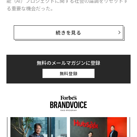
能（AI）プロジェクトに関する社会の論調をリセットす
る重要な機会だった。
Google I/Oに先立つ2月、同社のスンダー・ピチャイ最
高経営責任者（CEO）は、マイクロソフトのBing/ChatG
続きを見る
PT公開に先駆けて、グーグルの会話型AI「Bard」のデモ
を急がせた。しかし、それはうまくいかなかった。プレ
ゼンテーションの動画再生は、エラーと不具合だらけだ
った。同社の株価は急落し「マイクロソフトのAIの方が
無料のメールマガジンに登録
リードしている」という雰囲気が生まれてしまった。
無料登録
しかし、一般のイメージとは異なり、グーグルはAIの覇
権争いでマイクロソフトに後れを取っていたわけではな
かった。マイクロソフトは、
ChatGPT
を開発した新興企
業OpenAI（オープンAI）とのパートナーシップのおかげ
で、AIでいくつかのすばらしい進歩を遂げたが、グーグ
革
ルは依然として、AI研究開発のいくつかの重要な分野で
ク
手ごわい競争相手だ。
た「
ア