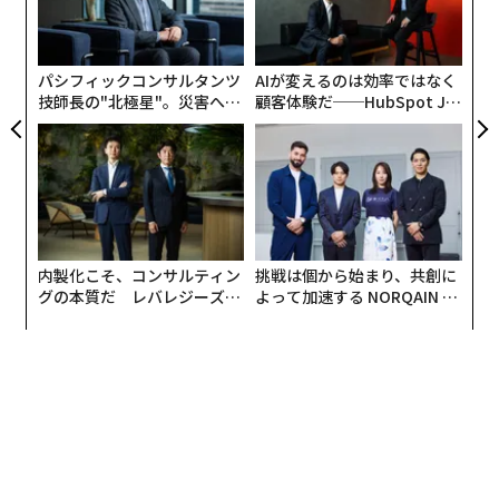
の
た
パシフィックコンサルタンツ
AIが変えるのは効率ではなく
技師長の"北極星"。災害への
顧客体験だ──HubSpot Ja
無力感を乗り越え見つけた、
panが語る「Grow Better」
防災一筋20年の答え
な組織のつくり方
内製化こそ、コンサルティン
挑戦は個から始まり、共創に
グの本質だ レバレジーズが
よって加速する NORQAIN JA
実践する、次世代ファームの
PAN 特別座談会
全貌