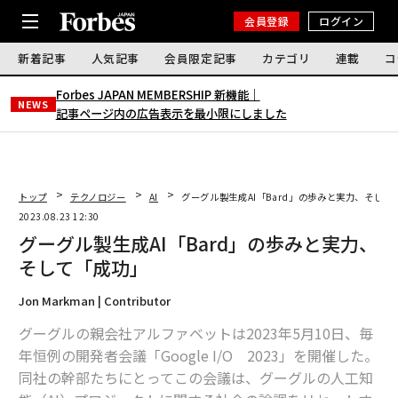
会員登録
ログイン
新着記事
人気記事
会員限定記事
カテゴリ
連載
コ
Forbes JAPAN MEMBERSHIP 新機能｜
NEWS
記事ページ内の広告表示を最小限にしました
トップ
テクノロジー
AI
グーグル製生成AI「Bard」の歩みと実力、そして
2023.08.23 12:30
グーグル製生成AI「Bard」の歩みと実力、
そして「成功」
Jon Markman | Contributor
グーグルの親会社アルファベットは2023年5月10日、毎
年恒例の開発者会議「Google I/O 2023」を開催した。
同社の幹部たちにとってこの会議は、グーグルの人工知