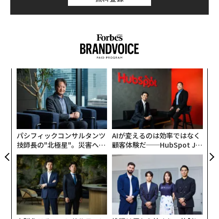
しかし、一般のイメージとは異なり、グーグルはAIの覇
権争いでマイクロソフトに後れを取っていたわけではな
かった。マイクロソフトは、
ChatGPT
を開発した新興企
業OpenAI（オープンAI）とのパートナーシップのおかげ
で、AIでいくつかのすばらしい進歩を遂げたが、グーグ
革
ルは依然として、AI研究開発のいくつかの重要な分野で
ク
手ごわい競争相手だ。
た「
ア
の
そんな重要分野の1つが、機械が人間の言葉を理解し、
た
生成する能力である自然言語処理（NLP）だ。グーグル
パシフィックコンサルタンツ
AIが変えるのは効率ではなく
は創業以来、Google検索、Google翻訳、Googleアシス
技師長の"北極星"。災害への
顧客体験だ──HubSpot Ja
タントなどの製品で、NLPのパイオニアとなってきた。
無力感を乗り越え見つけた、
panが語る「Grow Better」
これら最先端のアプリケーションは、洗練されたNLPア
防災一筋20年の答え
な組織のつくり方
ルゴリズムに依存している。また、グーグルの最先端NL
Pモデル「BERT」「T5」「Meena」は、質問応答、テ
キスト要約、
会話エージェント
の新しい基準となった。