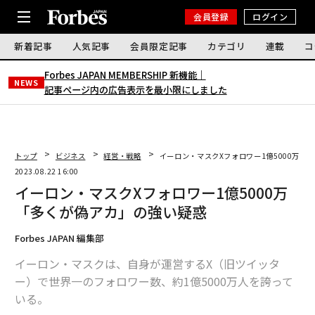
会員登録
ログイン
新着記事
人気記事
会員限定記事
カテゴリ
連載
コ
Forbes JAPAN MEMBERSHIP 新機能｜
NEWS
記事ページ内の広告表示を最小限にしました
トップ
ビジネス
経営・戦略
イーロン・マスクXフォロワー1億5000万「
2023.08.22 16:00
イーロン・マスクXフォロワー1億5000万
「多くが偽アカ」の強い疑惑
Forbes JAPAN 編集部
イーロン・マスクは、自身が運営するX（旧ツイッタ
ー）で世界一のフォロワー数、約1億5000万人を誇って
いる。