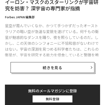
イーロン・マスクのスターリンクが宇宙研
を描いている。マスクのフォロワーのうち、このプレミ
究を妨害？ 深宇宙の専門家が指摘
アム購読を選択したのは、予想に反してわずか0.3％とい
う極少数だったのだ。
Forbes JAPAN 編集部
星空が霞んでいくなか、かつて手つかずだったオースト
トラヴィス・ブラウンが提示したデータと観察結果は、
ラリアの暗い空が急速な変貌を遂げている。何千もの衛
マスクのフォロワーが本物でないことを決定的に証明す
星が魅惑的なダンスを踊り、夜を照らしているのだ。し
るものではないが、疑念を抱かせるものであることは否
かし、この天体のシンフォニーに不協和音がないわけで
定できない。統計、特徴、タイミングが複雑に絡み合っ
はない。宇宙の深淵を見つめる科学者たちは、これらの
ていることから、この巨大なフォロワーの性質について
衛星が、宇宙を研究する能力を侵食していると警鐘を鳴
はさらなる調査が必要だろう。
らしている。
続きを見る
私たちのコミュニケーションや認知する事実をテクノロ
オランダの強力な望遠鏡を利用した画期的な研究によ
ジーが形成するようになった今、そして将来、錯覚から
り、イーロン・マスクのスペースXによる野心的なプロジ
本物を見分けることはこれまで以上に複雑で重要な課題
ェクト、通信衛星スターリンク星座が、科学探査の思わ
となる。
ぬ障害となっていることが明らかになった。Astronomy
無料のメールマガジンに登録
& Astrophysics誌に掲載されたこの研究では、スペースX
無料登録
社の衛星68基を観測。宇宙空間で指定された周波数帯域
（この記事は、英国のテクノロジー特化メディア「