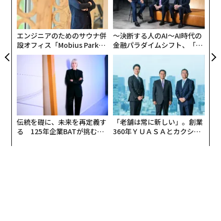
C】
防
のプロフィールのフォロワーがゼロであった。さらに、
術
これらのアカウントの72％が10人未満のフォロワーを示
た
していた。マスクのフォロワーのかなりの部分が明らか
ア
エンジニアのためのサウナ併
〜決断する人のAI〜AI時代の
に不活発であることから、このフォロワーの真の性質に
設オフィス「Mobius Park」
金融パラダイムシフト、「超
ついて疑問が投げかけられたものだ。
がオープン──タマディック
個別化」の核心 【MUFG×ウ
が健康経営を徹底する理由
ェルスナビ×PwC】
数字的な統計にとどまらず、フォロワーの性質も眉唾も
のだ。自動化されたボットアカウントや非活動的なユー
ザーを指し示す典型的な特徴が見て取れたのだ。たとえ
ばフォロワーの約4分の1、3800万人以上は、Xが提供す
伝統を礎に、未来を再定義す
「老舗は常に新しい」。創業
るデフォルトのプロフィール画像を利用していた。
る 125年企業BATが挑むス
360年ＹＵＡＳＡとカクシン
モークレスな未来
CEO田尻望が語る、AIを超え
る人の価値
さらに、5000万人近くのフォロワーのユーザーネームは
数字の羅列だった。
興味深いことに、ブラウンはマスクのフォロワーのうち
1350万のアカウントが、イーロン・マスク（@ElonMus
k）のアカウント「のみ」をフォローしていることも指