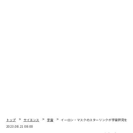
摘している。この奇妙な事実は、調査に新たなレイヤー
を追加し、これらのフォロワーの確からしさをさらに深
く精査する必要を示していそうだ。
アカウントの作成時期も疑惑の根拠
ブラウンの分析は、アカウントの作成時期についても掘
り下げている。マスクの現在のフォロワーのうち3890万
人以上が、2022年10月27日の、マスクによるツイッタ
ー買収後にアカウントを開設していることが明らかにな
ったのだ。なぜこのタイミングで新しいアカウントをこ
んなに大勢が作ったのかと、なぜ、ここまで短いスパン
でフォロワーが急速に増えたかについての疑問はぬぐえ
ない。
イーロン・マスクが、以前はツイッター・ブルーとして
知られていたXプレミアムに投資したことは、世界からX
トップ
サイエンス
宇宙
イーロン・マスクのスターリンクが宇宙研究を妨害
プレミアムが大きな支持を集めることにつながると予想
2023.08.21 08:00
された。しかし、ブラウンが収集したデータは異なる姿