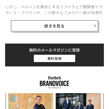
しかし、ベルリンを拠点とするソフトウェア開発者トラ
ヴィス・ブラウンが、この膨大なフォロワー数の信憑性
に疑問を投げかけている。ブラウンが抽出したデータに
よって、マスクのフォロワーの中に数百万もの「非活動
続きを見る
的なアカウント」があることが明るみに出たのだ。
フォロワーの4分の1が「デフォルトプロフィー
ル画像」を使用
無料のメールマガジンに登録
この物語は今年3月、イーロン・マスクがバラク・オバ
無料登録
マ前大統領をも抜き去り、「Xで最もフォローされてい
る個人」の称号を獲得したことから始まった。ブラウン
が綿密に集計・分析したデータは、マスクのフォロワー
のかなりの部分が「幻想」である可能性を示唆してい
る。
模組
パ
ブラウンの調査範囲では、マスクをフォローしている1
“使
技
億5320万9283のXアカウントのうち、なんと42％が自身
【N
無
な