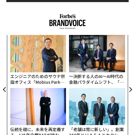
を超えて漂うエミッションを検出した。これらの発見
Wonderfulengineering.com
」から翻訳転載したもので
は、スターリンク衛星からの干渉の最初の具体的な証拠
ある）
であり、衛星の数が急増している中で重大な懸念を抱か
せるものである。
Wonderfulengineering 編集＝石井節子
模組
パ
宇宙を横断する衛星の数の多さが、科学者たちの不安を
“使
技
2026年9月号発売中
増幅させている。国際天文学連合の、衛星コンステレー
【N
無
な
ションの干渉から暗くて静かな空を守るためのセンター
C】
防
術
の共同ディレクターであり、研究著者でもあるフェデリ
た
最新号の購入はこちらから
コ・ディ・ヴルーノは、衛星の数の増加がもたらすリス
ア
エンジニアのためのサウナ併
〜決断する人のAI〜AI時代の
クを強調している。
設オフィス「Mobius Park」
金融パラダイムシフト、「超
メンバーシップに登録する
がオープン──タマディック
個別化」の核心 【MUFG×ウ
が健康経営を徹底する理由
ェルスナビ×PwC】
関連記事
伝統を礎に、未来を再定義す
「老舗は常に新しい」。創業
ChatGPTで絶対に共有してはいけない5つのこと
る 125年企業BATが挑むス
360年ＹＵＡＳＡとカクシン