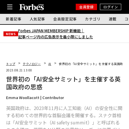
会員登録
ログイン
新着記事
人気記事
会員限定記事
カテゴリ
連載
コ
Forbes JAPAN MEMBERSHIP 新機能｜
NEWS
記事ページ内の広告表示を最小限にしました
トップ
テクノロジー
AI
世界初の「AI安全サミット」を主催する英国政府
2023.08.21 13:00
世界初の「AI安全サミット」を主催する英
国政府の思惑
Emma Woollacott | Contributor
英国政府は、2023年11月に人工知能（AI）の安全性に関
する初めての世界的な首脳会議を開催する。スナク首相
は「AI安全サミット（AI safety summit）」と呼ばれる