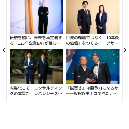
「
3
C
“
る
シ
グ
伝統を礎に、未来を再定義す
目先の転職ではなく「10年後
る 125年企業BATが挑むス
の価値」をつくる──アサイ
モークレスな未来
ンの長期伴走型支援とは
内製化こそ、コンサルティン
「誠実さ」は競争力になるか
グの本質だ レバレジーズが
──WEOYモナコで見た、く
実践する、次世代ファームの
ら寿司の経営哲学
全貌