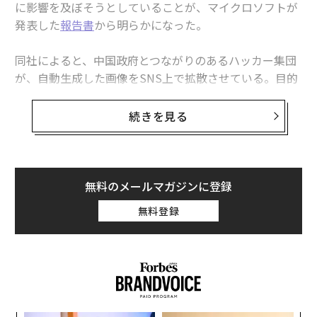
に影響を及ぼそうとしていることが、マイクロソフトが
発表した
報告書
から明らかになった。
AIをめぐるイーロン・マスクの言動から、リーダーが学べる9つの教訓
同社によると、中国政府とつながりのあるハッカー集団
ポール・マッカートニーが語るジョンとの「AI共演」の感動
が、自動生成した画像をSNS上で拡散させている。目的
AIブームで急成長、台湾の半導体メーカー「アルチップ」の野望
は、政治に関してさまざまな考えを持つ有権者を模倣
し、人種や経済、イデオロギーなどの面での論争を煽る
続きを見る
続発するサイバー攻撃被害、なぜ「欠陥のある機器」が放置され続けるの
ことだ。
か
マイクロソフト脅威分析センターのゼネラルマネージャ
タグ：
AI / 人工知能
サイバーセキュリティ
イギリス
生成AI
ー、クリント・ワッツは
ブログへの投稿
で「中国とつな
無料のメールマガジンに登録
がりのあるアクターらが、銃による暴力のような政治的
無料登録
に分裂を招くトピックの拡散や、米国の政治家や政治的
advertisement
シンボルの中傷などの広範に及ぶ活動で、AI生成の視覚
媒体を活用していることを確認している」と説明。