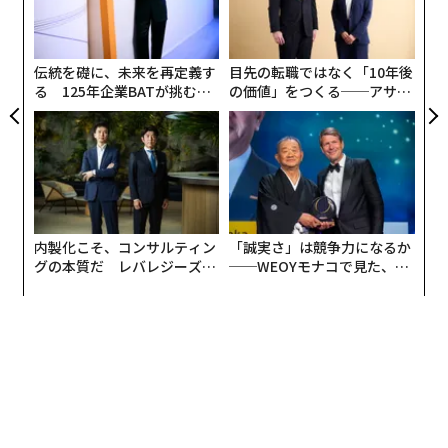
る
シ
グ
伝統を礎に、未来を再定義す
目先の転職ではなく「10年後
る 125年企業BATが挑むス
の価値」をつくる──アサイ
モークレスな未来
ンの長期伴走型支援とは
内製化こそ、コンサルティン
「誠実さ」は競争力になるか
グの本質だ レバレジーズが
──WEOYモナコで見た、く
実践する、次世代ファームの
ら寿司の経営哲学
全貌