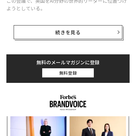
この会議で、英国をAI分野の世界的リーダーに位置づけ
ようとしている。
6月に発表されたこのサミットは、第二次世界大戦中に
アラン・チューリングなどの優秀な数学者らが集結し、
続きを見る
ナチスドイツのエニグマ暗号を解読したことで知られる
ブレッチリー・パークで開催されると報じられている。
11月のサミットの目的は、AIのリスクとその軽減方法を
無料のメールマガジンに登録
検討し、各国が共通のアプローチで協力するためのプラ
無料登録
ットフォームを構築することにある。出席者には、Ope
nAIやDeepMind、アンソロピック、さらに英国の計画を
支持する声明を発表しているピーター・ティールのパラ
ンティアのトップらが含まれている。
「
3
C
“