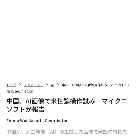
編集＝上田裕資
2026年9月号発売中
最新号の購入はこちらから
トップ
テクノロジー
AI
中国、AI画像で米世論操作試み マイクロソフト
メンバーシップに登録する
2023.09.11 13:00
中国、AI画像で米世論操作試み マイクロ
ソフトが報告
Emma Woollacott | Contributor
関連記事
中国が、人工知能（AI）の生成した画像で米国の有権者
途上国のAIプロジェクトに総額7億円 ゲイツ財団が授与