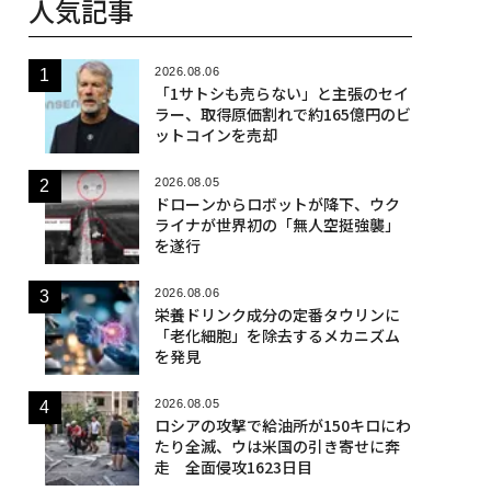
人気記事
2026.08.06
「1サトシも売らない」と主張のセイ
ラー、取得原価割れで約165億円のビ
ットコインを売却
2026.08.05
ドローンからロボットが降下、ウク
ライナが世界初の「無人空挺強襲」
を遂行
2026.08.06
栄養ドリンク成分の定番タウリンに
「老化細胞」を除去するメカニズム
を発見
2026.08.05
ロシアの攻撃で給油所が150キロにわ
たり全滅、ウは米国の引き寄せに奔
走 全面侵攻1623日目