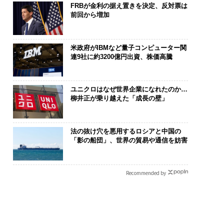
FRBが金利の据え置きを決定、反対票は
前回から増加
米政府がIBMなど量子コンピューター関
連9社に約3200億円出資、株価高騰
ユニクロはなぜ世界企業になれたのか…
柳井正が乗り越えた「成長の壁」
法の抜け穴を悪用するロシアと中国の
「影の船団」、世界の貿易や通信を妨害
Recommended by