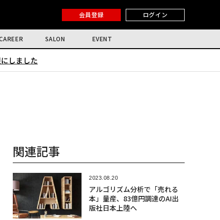
会員登録
ログイン
CAREER
SALON
EVENT
限にしました
関連記事
2023.08.20
アルゴリズム分析で「売れる
本」量産、83億円調達のAI出
版社日本上陸へ