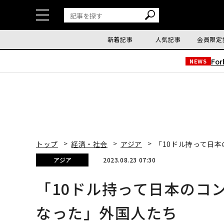
新着記事
人気記事
会員限定
Fo
NEWS
トップ
経済・社会
アジア
「10ドル持って日
アジア
2023.08.23 07:30
「10ドル持って日本のコ
なった」外国人たち