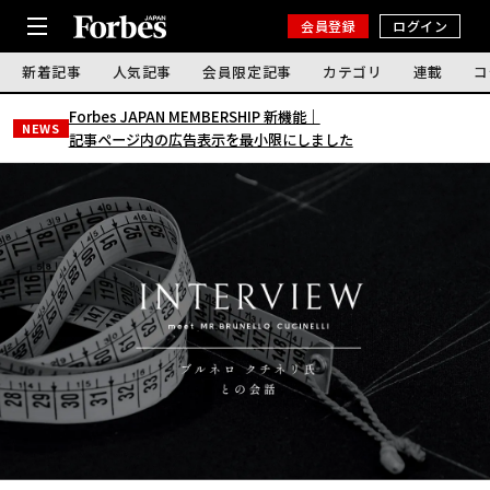
会員登録
ログイン
新着記事
人気記事
会員限定記事
カテゴリ
連載
コ
Forbes JAPAN MEMBERSHIP 新機能｜
NEWS
記事ページ内の広告表示を最小限にしました