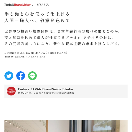
/ ビジネス
手と頭と心を使って仕上げる
人間＝職人へ、敬意を込めて
世界中の根深い格差問題は、資本主義経済の成れの果てなのか。
技と知恵を込めて職人が仕立てるブルネロ クチネリの服は、
その芸術的美しさにより、新たな資本主義の未来を照らしだす。
Direction by AKIRA SHIMADA ( Forbes JAPAN )
Text by YASUHIRO TAKEISHI
Forbes JAPAN BrandVoice Studio
世界38カ国、800万人が愛読する経済誌の日本版