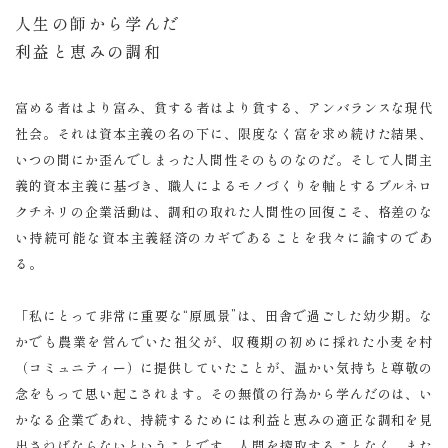
人生の師から学んだ
利益と恵みの調和
富める者はより富み、貧する者はより貧する、アンバランスな現代
社会。それは資本主義の名の下に、限度なく富を求め続けた結果、
いつの間にか歪んでしまった人間性そのものなのだ。そして人間主
義的資本主義に基づき、職人によるモノづくりを軸とするブルネロ
クチネリの企業活動は、調和の取れた人間性の回復こそ、格差のな
い持続可能な資本主義経済のカギであることを我々に諭すのであ
る。
「私にとって非常に重要な“原風景”は、田舎で過ごした幼少期。な
かでも農業を営んでいた祖父が、収穫期の初めに採れた小麦を村
（コミュニティー）に提供していたことが、温かい気持ちと尊敬の
念をもって思い起こされます。
その無償の行為から学んだのは、い
かなる企業であれ、持続するためには利益と恵みの適正な調和を見
出さねばならないということです。人間を搾取することなく、また