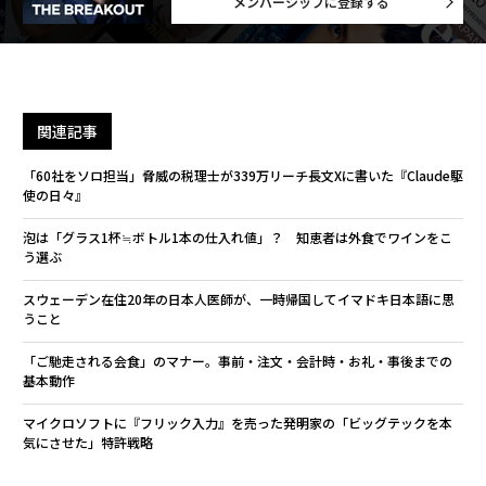
メンバーシップに登録する
関連記事
「60社をソロ担当」脅威の税理士が339万リーチ長文Xに書いた『Claude駆
使の日々』
泡は「グラス1杯≒ボトル1本の仕入れ値」？ 知恵者は外食でワインをこ
う選ぶ
スウェーデン在住20年の日本人医師が、一時帰国してイマドキ日本語に思
うこと
「ご馳走される会食」のマナー。事前・注文・会計時・お礼・事後までの
基本動作
マイクロソフトに『フリック入力』を売った発明家の「ビッグテックを本
気にさせた」特許戦略