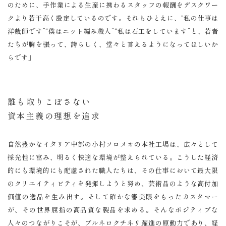
のために、手作業による生産に携わるスタッフの報酬をデスクワー
クより若干高く設定しているのです。それもひとえに、“私の仕事は
洋裁師です”“僕はニット編み職人”“私は石工をしています”と、若者
たちが胸を張って、誇らしく、堂々と言えるようになってほしいか
らです」
誰も取りこぼさない
資本主義の理想を追求
自然豊かなイタリア中部の小村ソロメオの本社工場は、広々として
採光性に富み、明るく快適な環境が整えられている。こうした経済
的にも環境的にも配慮された職人たちは、その仕事において最大限
のクリエイティビティを発揮しようと努め、芸術品のような高付加
価値の逸品を生み出す。そして確かな審美眼をもったカスタマー
が、その世界屈指の高品質な製品を求める。そんなポジティブな
人々のつながりこそが、ブルネロクチネリ躍進の原動力であり、経