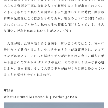
あらゆる資源を丁寧に自覚をもって利用することが求められます。
そもそも私たちが真の人間関係をもって生活していた時代、共有の
精神や兄弟愛はごく自然なものであり、祖父のように自発的に実行
されていたのですから。私の人生の貴重な“師”となっている、そん
な祖父の行為を私は忘れたことがないのです」
人類が築いた富や限りある資源を、奪い合うのではなく、程々に
分け合って共有すること。サステナビリティが重要視され、シェア
リングエコノミーといった経済モデルが注目される今日。職人の手
から生まれたブルネロ クチネリの服は、そのやさしく暖かな着心地
により、資本主義、そして人類の歩みが曲がり角に差し掛かってい
ることを気づかせてくれるのだ。
▼特集
What is Brunello Cucinelli ｜ Forbes JAPAN