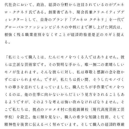
代社会において、政治、経済の分野から注目されているのがブルネ
ロ・クチネリ氏である。創業者であり、現会長兼クリエイティブデ
ィレクターとして、自身のブランド「ブルネロ クチネリ」を一代で
グローバルファッションビジネスの中核にまで押し上げた同氏は、
根強く残る職業差別をなくすことが経済的格差是正のカギと捉え
る。
「私にとって職人とは、たんにモノをつくる人ではありません。彼
らは立派な芸術家です。その賢明な手から、唯一無二の素晴らしい
モノが生まれます。そんな彼らに対し、私は尊敬と感謝の念を抱か
ずにはいられません。ですが、私たちは長い間、そうしたモノづく
りの尊さを忘れてしまっていました。職人たちが手作業でモノをつ
くるのは、他の仕事に向かないからだという見方をされることもあ
るようですが、そのような考えは悔い改めなければなりません。そ
こで私たちは、拠点のソロメオ村に技能訓練校〈現代高度芸術工芸
学校〉を設立。他に類を見ない、職人の希少な知識と技術、そして
精神性を後世に伝えるべく努めています。そして職人の経済的尊厳