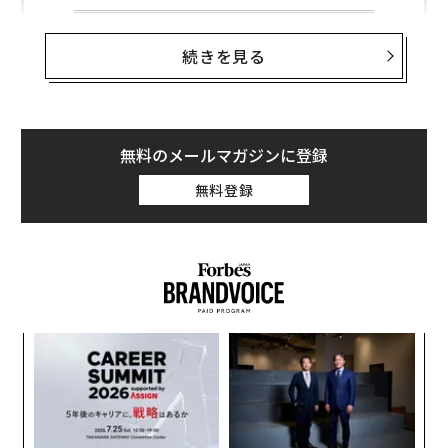
続きを見る
無料のメールマガジンに登録
無料登録
─レ
ア
込め
の
た
年後
“
サイ
シ
グ