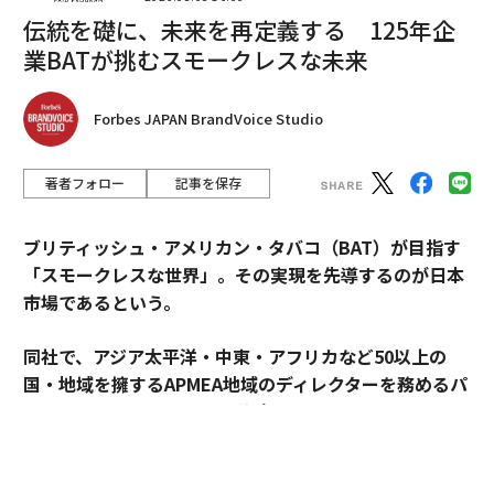
伝統を礎に、未来を再定義する 125年企
映画『バービー』に「中国の機嫌取り」との批判 作中の地図が政治問題
に
業BATが挑むスモークレスな未来
「女の子だからピンク」が固定観念になった経緯
Forbes JAPAN BrandVoice Studio
ヴァギナはタブーか？ 「エコフェミニズム」に自由と権利はあるか？
著者フォロー
記事を保存
タグ：
映画／ドラマ
バービー
ブリティッシュ・アメリカン・タバコ（BAT）が目指す
「スモークレスな世界」。その実現を先導するのが日本
advertisement
市場であるという。
同社で、アジア太平洋・中東・アフリカなど50以上の
国・地域を擁するAPMEA地域のディレクターを務めるパ
スカル・ムルメステールに戦略を聞いた。
来年125周年を迎えるブリティッシュ・アメリカン・タ