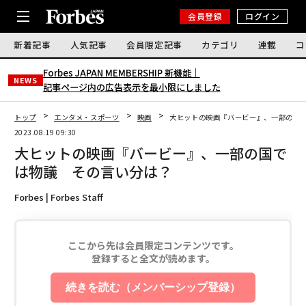
会員登録
ログイン
新着記事
人気記事
会員限定記事
カテゴリ
連載
コ
Forbes JAPAN MEMBERSHIP 新機能｜
NEWS
記事ページ内の広告表示を最小限にしました
トップ
エンタメ・スポーツ
映画
大ヒットの映画『バービー』、一部の国
2023.08.19 09:30
大ヒットの映画『バービー』、一部の国で
は物議 その言い分は？
Forbes | Forbes Staff