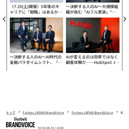
翻訳・編集＝江戸伸禎
〈7.25(土)開催〉5年後のキ
〜決断する人のAI〜大規模組
ャリアに「戦略」はあるか。
織が挑む「AIフル実装」“使
トップエグゼクティブのキャ
う”企業から“動く”企業へ【N
リアに触れる1日│CAREER S
TTドコモビジネス×PwC】
2026年9月号発売中
UMMIT 2026
最新号の購入はこちらから
〜決断する人のAI〜AI時代の
AIが変えるのは効率ではなく
メンバーシップに登録する
金融パラダイムシフト、「超
顧客体験だ──HubSpot Ja
個別化」の核心 【MUFG×ウ
panが語る「Grow Better」
ェルスナビ×PwC】
な組織のつくり方
関連記事
批判浴びたバーベンハイマー なぜ、米国人は二つの映画を関連づけたの
トップ
Forbes JAPAN BrandVoice
Forbes JAPAN BrandVoice
伝統
か
単なる娯楽作品ではない。映画「バービー」が放つ、深いメッセージ
2026.08.05 16:00