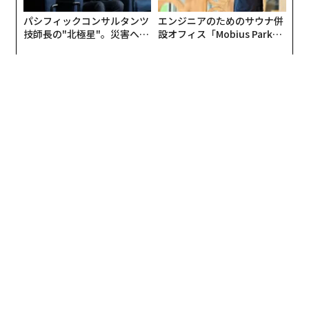
に応えて、英国で開催されたモーターショーにカスタム
パシフィックコンサルタンツ
エンジニアのためのサウナ併
カーを出展したのがすべての始まりだったという。
技師長の"北極星"。災害への
設オフィス「Mobius Park」
無力感を乗り越え見つけた、
がオープン──タマディック
防災一筋20年の答え
が健康経営を徹底する理由
一度日本に帰国したものの、出展車両の引き取りと「MA
X POWER」の取材のため再び渡英した永田氏は、英国の
A1高速道路で公道0-300km/hアタックを行ったのだ。
「MAX POWER」と日本から同行したチューニングカー
専門メディア「VIDEO OPTION」の取材を受けるなか、
カスタムで日産GT-RのRB26DETTエンジンを搭載したト
ヨタのスープラは、驚くべきスピードで公道を疾走し
た。
「目標」としていた200mph（時速322km）には届かな
かったものの時速317kmまで到達した永田氏は、少しス
ピードを緩め始めたところでパトカーに追いかけられあ
えなく逮捕されている。