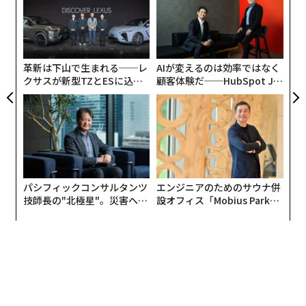
チューニングショップ「トップシークレット」代表の永
ムの
た
年後
挑
ア
田和彦氏だ。
サイ
よっ
PA
永田氏は、高速アタックをする前のウォーミングアップ
革新は下山で生まれる──レ
AIが変えるのは効率ではなく
として、自動車のタイヤを空転させて白煙をあげるバー
クサスが新型TZとESに込め
顧客体験だ──HubSpot Ja
ンアウトを派手に行うことから、「スモーキー永田」の
た「DISCOVER」の哲学
panが語る「Grow Better」
な組織のつくり方
愛称でも知られている。
永田氏がコトを起こしたのは1998年のことだった。英国
の有名なカスタムカー雑誌「MAX POWER」のオファー
に応えて、英国で開催されたモーターショーにカスタム
パシフィックコンサルタンツ
エンジニアのためのサウナ併
カーを出展したのがすべての始まりだったという。
技師長の"北極星"。災害への
設オフィス「Mobius Park」
無力感を乗り越え見つけた、
がオープン──タマディック
防災一筋20年の答え
が健康経営を徹底する理由
一度日本に帰国したものの、出展車両の引き取りと「MA
X POWER」の取材のため再び渡英した永田氏は、英国の
A1高速道路で公道0-300km/hアタックを行ったのだ。
「MAX POWER」と日本から同行したチューニングカー
専門メディア「VIDEO OPTION」の取材を受けるなか、