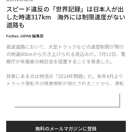
第8波に迫るか第9波。新型コロナ変異株「EG.5」にどう備える？
スピード違反の「世界記録」は日本人が出
した時速317km 海外には制限速度がない
大谷翔平の「辞退」を称賛 米国人が好む「ビジネス礼節」とは
道路も
小児科医に聞いた「甘いおやつの習慣」あり、なしは成人後どう影響？
Forbes JAPAN 編集部
秋田の夏に「赤黄のパラソル×おばあちゃん」。児玉冷菓ババヘラアイス
高速道路において、大型トラックなどの速度制限が現行
の危機
の時速80kmから引き上げられる見込みだ。7月13日、警
察庁が有識者の検討会を設置することを発表した。
advertisement
背景にあるのは物流の「2024年問題」だ。来年4月より
トラック運転手の残業規制が強化されることから、運転
手が不足し物流が滞るのではないかと懸念されている。
そのため、短時間で効率的に長距離の輸送が行えるよ
う、かねてよりヤマト運輸をはじめとする全国物流ネッ
トワーク協会が法定速度の引き上げを要望していた。
引き上げにあたっては、事故リスクの増大などを心配す
無料のメールマガジンに登録