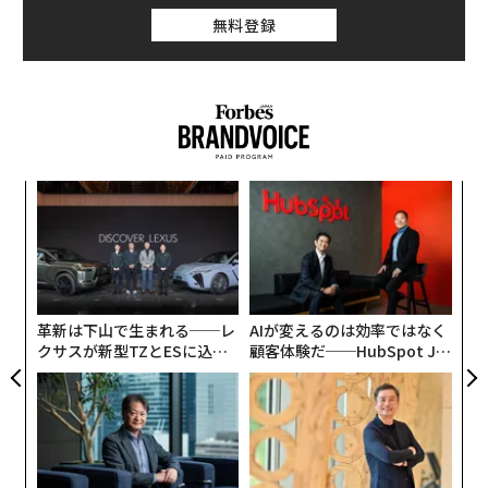
る声も少なくない。トラックに限らず、自動車の速度制
無料登録
限は公道での安全性を担保する大きな手段だからだ。
ところが、実は「スピード違反の世界記録は日本人が保
持している」ことをご存じだろうか。
時速317kmで公道を走って、即逮捕
ィン
な
スピード違反の、実に不名誉な「世界記録」保持者は、
ズが
術
チューニングショップ「トップシークレット」代表の永
ムの
た
年後
挑
ア
田和彦氏だ。
サイ
よっ
PA
永田氏は、高速アタックをする前のウォーミングアップ
革新は下山で生まれる──レ
AIが変えるのは効率ではなく
として、自動車のタイヤを空転させて白煙をあげるバー
クサスが新型TZとESに込め
顧客体験だ──HubSpot Ja
ンアウトを派手に行うことから、「スモーキー永田」の
た「DISCOVER」の哲学
panが語る「Grow Better」
な組織のつくり方
愛称でも知られている。
永田氏がコトを起こしたのは1998年のことだった。英国
の有名なカスタムカー雑誌「MAX POWER」のオファー