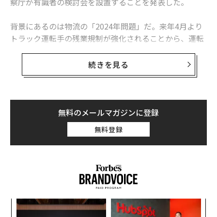
察庁が有識者の検討会を設置することを発表した。
背景にあるのは物流の「2024年問題」だ。来年4月より
トラック運転手の残業規制が強化されることから、運転
手が不足し物流が滞るのではないかと懸念されている。
そのため、短時間で効率的に長距離の輸送が行えるよ
続きを見る
う、かねてよりヤマト運輸をはじめとする全国物流ネッ
トワーク協会が法定速度の引き上げを要望していた。
引き上げにあたっては、事故リスクの増大などを心配す
無料のメールマガジンに登録
る声も少なくない。トラックに限らず、自動車の速度制
無料登録
限は公道での安全性を担保する大きな手段だからだ。
ところが、実は「スピード違反の世界記録は日本人が保
持している」ことをご存じだろうか。
時速317kmで公道を走って、即逮捕
ィン
な
スピード違反の、実に不名誉な「世界記録」保持者は、
ズが
術