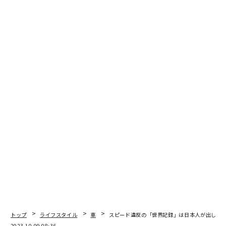
文＝アステル 編集＝石井節子
2026年9月号発売中
最新号の購入はこちらから
メンバーシップに登録する
関連記事
数学と哲学の彼岸？「同じさ」とは一体なにか。加藤文元×川上量生×東
浩紀
トップ
ライフスタイル
車
スピード違反の「世界記録」は日本人が出した時
2023.10.09 08:36