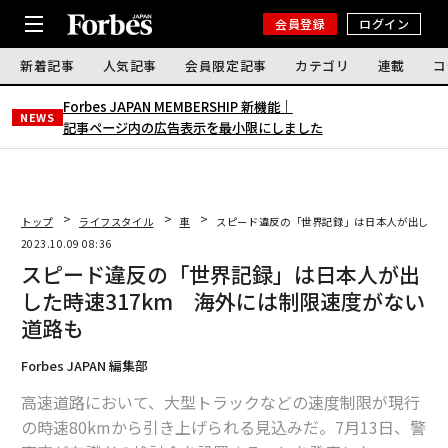
会員登録
ログイン
新着記事
人気記事
会員限定記事
カテゴリ
連載
コ
Forbes JAPAN MEMBERSHIP 新機能｜
NEWS
記事ページ内の広告表示を最小限にしました
トップ
ライフスタイル
車
スピード違反の「世界記録」は日本人が出した時
2023.10.09 08:36
スピード違反の「世界記録」は日本人が出
した時速317km 海外には制限速度がない
道路も
Forbes JAPAN 編集部
高速道路において、大型トラックなどの速度制限が現行
の時速80kmから引き上げられる見込みだ。7月13日、警