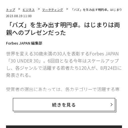
トップ
ビジネス
マーケティング
「バズ」を生み出す明円卓。はじまりは
2023.08.19 11:00
「バズ」を生み出す明円卓。はじまりは両
親へのプレゼンだった
Forbes JAPAN 編集部
世界を変える30歳未満の30人を表彰するForbes JAPAN
「30 UNDER 30」。6回目となる今年はスケールアップ
し、各ジャンルで活躍する若者たち120人が、8月24日に
発表される。
受賞者の選出にあたっては、各カテゴリーで活躍する専
門家・業界オーソリティ・過去受賞者をアドバイザリー
ボードとして迎え、協力を仰いだ。kakeru代表取締役で
続きを見る
クリエイティブディレクターの明円卓もその一人だ。
電通時代に「意識高すぎ！高杉くんシリーズ」（KDDI）