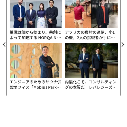
「超
─
×ウ
ら
義す
な
むス
術
た
ア
挑戦は個から始まり、共創に
アフリカの農村の通信、小1
よって加速する NORQAIN JA
の壁。2人の挑戦者が手にし
PAN 特別座談会
た「次なる武器」
エンジニアのためのサウナ併
内製化こそ、コンサルティン
設オフィス「Mobius Park」
グの本質だ レバレジーズが
がオープン──タマディック
実践する、次世代ファームの
が健康経営を徹底する理由
全貌