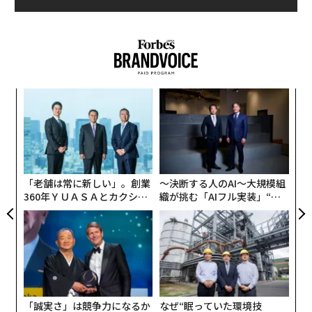
ンツ
目
への
の
た、
ン
〈7
ャ
ト
リア
「老舗は常に新しい」。創業
〜決断する人のAI〜大規模組
UM
360年ＹＵＡＳＡとカクシン
織が挑む「AIフル実装」“使
CEO田尻望が語る、AIを超え
う”企業から“動く”企業へ【N
る人の価値
TTドコモビジネス×PwC】
「誠実さ」は競争力になるか
なぜ“眠っていた環境技