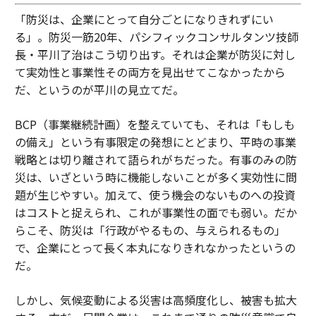
「防災は、企業にとって自分ごとになりきれずにい
る」。防災一筋20年、パシフィックコンサルタンツ技師
長・平川了治はこう切り出す。それは企業が防災に対し
て実効性と事業性その両方を見出せてこなかったから
だ、というのが平川の見立てだ。
BCP（事業継続計画）を整えていても、それは「もしも
の備え」という有事限定の発想にとどまり、平時の事業
戦略とは切り離されて語られがちだった。有事のみの防
災は、いざという時に機能しないことが多く実効性に問
題が生じやすい。加えて、使う機会のないものへの投資
はコストと捉えられ、これが事業性の面でも弱い。だか
らこそ、防災は「行政がやるもの、与えられるもの」
で、企業にとって長く本丸になりきれなかったというの
だ。
しかし、気候変動による災害は高頻度化し、被害も拡大