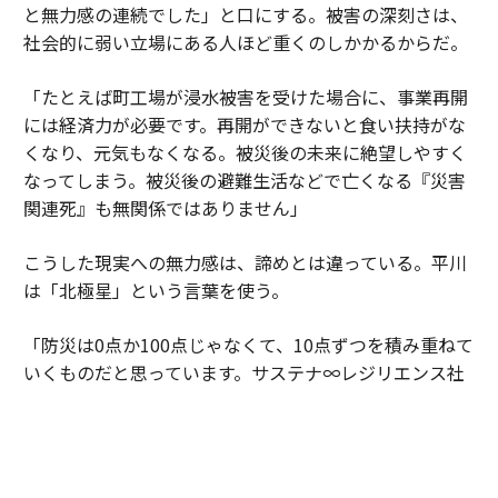
と無力感の連続でした」と口にする。被害の深刻さは、
社会的に弱い立場にある人ほど重くのしかかるからだ。
「たとえば町工場が浸水被害を受けた場合に、事業再開
には経済力が必要です。再開ができないと食い扶持がな
くなり、元気もなくなる。被災後の未来に絶望しやすく
なってしまう。被災後の避難生活などで亡くなる『災害
関連死』も無関係ではありません」
こうした現実への無力感は、諦めとは違っている。平川
は「北極星」という言葉を使う。
「防災は0点か100点じゃなくて、10点ずつを積み重ねて
いくものだと思っています。サステナ∞レジリエンス社
会というのは、僕にとっては『北極星』を発見できたよ
うな思いで掲げています。1人の技術者として貢献でき
るのは幸せなこと。犠牲者ゼロだけでなく社会インフラ
の『機能停止ゼロ』も目指して、生涯現役で挑戦を続け