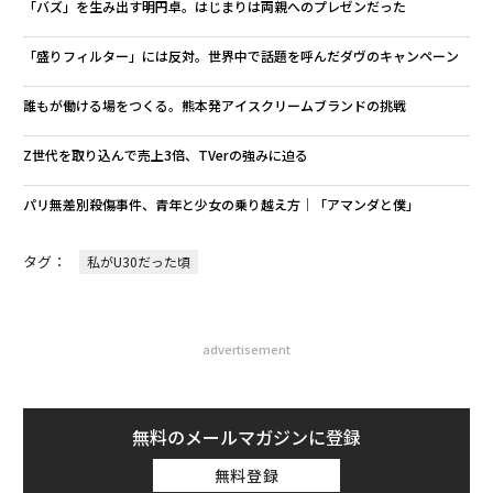
「バズ」を生み出す明円卓。はじまりは両親へのプレゼンだった
「盛りフィルター」には反対。世界中で話題を呼んだダヴのキャンペーン
誰もが働ける場をつくる。熊本発アイスクリームブランドの挑戦
Z世代を取り込んで売上3倍、TVerの強みに迫る
パリ無差別殺傷事件、青年と少女の乗り越え方│「アマンダと僕」
タグ：
私がU30だった頃
advertisement
無料のメールマガジンに登録
無料登録