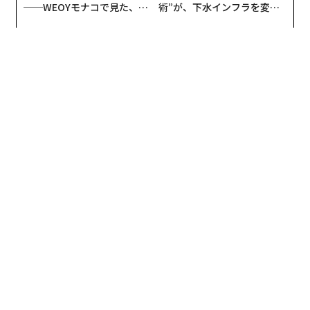
──WEOYモナコで見た、く
術”が、下水インフラを変え
ら寿司の経営哲学
たのか──産総研×月島JFE
アクアソリューションの10年