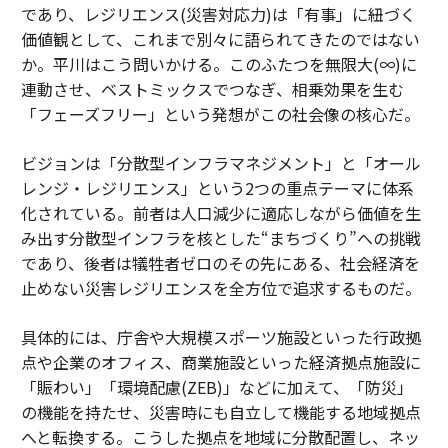
であり、レジリエンス(災害対応力)は「有事」に紐づく
価値観として、これまで別々に語られてきたのではない
か。平川はこう問いかける。このふたつを無限大(∞)に
連動させ、ベストミックスでつなぎ、相乗効果を生む
「フェーズフリー」という発想がこの社会像の核心だ。
ビジョンは「分散型インフラマネジメント」と「オール
レンジ・レジリエンス」という2つの重点テーマに体系
化されている。前者は人口減少に適応しながら価値を生
み出す分散型インフラを核とした“まちづくり”への挑戦
であり、後者は犠牲者ゼロのその先にある、社会経済を
止めない災害レジリエンスを全方位で追求するものだ。
具体的には、庁舎や大規模スポーツ施設といった行政拠
点や企業のオフィス、商業施設といった経済拠点施設に
「賑わい」「環境配慮(ZEB)」などに加えて、「防災」
の機能を持たせ、災害時にも自立して機能する地域拠点
へと転換する。こうした拠点を地域に分散配置し、ネッ