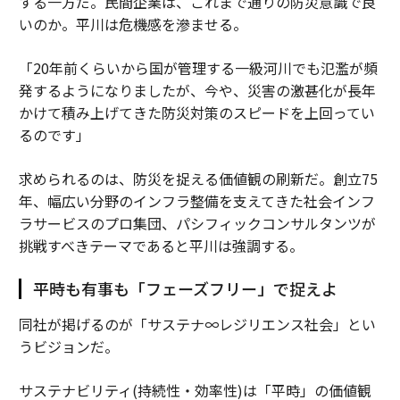
する一方だ。民間企業は、これまで通りの防災意識で良
いのか。平川は危機感を滲ませる。
「20年前くらいから国が管理する一級河川でも氾濫が頻
発するようになりましたが、今や、災害の激甚化が長年
かけて積み上げてきた防災対策のスピードを上回ってい
るのです」
求められるのは、防災を捉える価値観の刷新だ。創立75
年、幅広い分野のインフラ整備を支えてきた社会インフ
ラサービスのプロ集団、パシフィックコンサルタンツが
挑戦すべきテーマであると平川は強調する。
平時も有事も「フェーズフリー」で捉えよ
同社が掲げるのが「サステナ∞レジリエンス社会」とい
うビジョンだ。
サステナビリティ(持続性・効率性)は「平時」の価値観