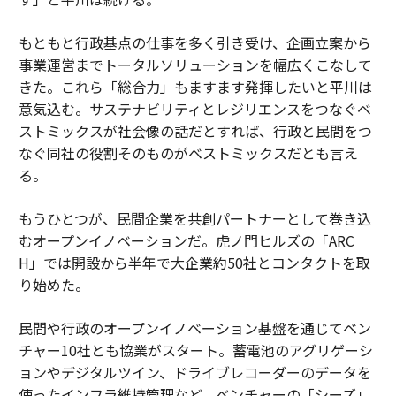
もともと行政基点の仕事を多く引き受け、企画立案から
事業運営までトータルソリューションを幅広くこなして
きた。これら「総合力」もますます発揮したいと平川は
意気込む。サステナビリティとレジリエンスをつなぐベ
ストミックスが社会像の話だとすれば、行政と民間をつ
なぐ同社の役割そのものがベストミックスだとも言え
る。
もうひとつが、民間企業を共創パートナーとして巻き込
むオープンイノベーションだ。虎ノ門ヒルズの「ARC
H」では開設から半年で大企業約50社とコンタクトを取
り始めた。
民間や行政のオープンイノベーション基盤を通じてベン
チャー10社とも協業がスタート。蓄電池のアグリゲーシ
ョンやデジタルツイン、ドライブレコーダーのデータを
使ったインフラ維持管理など、ベンチャーの「シーズ」