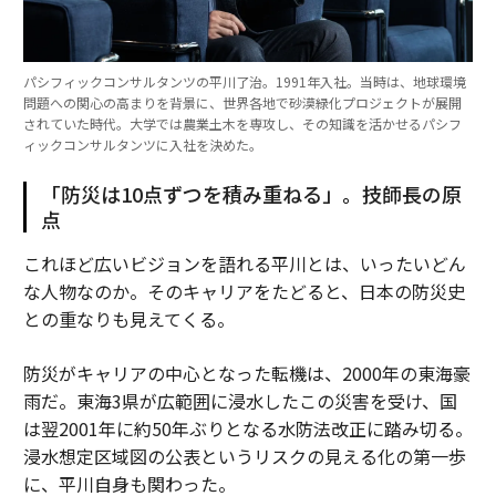
パシフィックコンサルタンツの平川了治。1991年入社。当時は、地球環境
問題への関心の高まりを背景に、世界各地で砂漠緑化プロジェクトが展開
されていた時代。大学では農業土木を専攻し、その知識を活かせるパシフ
ィックコンサルタンツに入社を決めた。
「防災は10点ずつを積み重ねる」。技師長の原
点
これほど広いビジョンを語れる平川とは、いったいどん
な人物なのか。そのキャリアをたどると、日本の防災史
との重なりも見えてくる。
防災がキャリアの中心となった転機は、2000年の東海豪
雨だ。東海3県が広範囲に浸水したこの災害を受け、国
は翌2001年に約50年ぶりとなる水防法改正に踏み切る。
浸水想定区域図の公表というリスクの見える化の第一歩
に、平川自身も関わった。