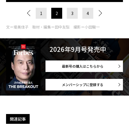
1
2
3
4
文＝堤美佳子 取材・編集＝田中友梨 撮影＝小田駿一
2026年9月号発売中
最新号の購入はこちらから
メンバーシップに登録する
関連記事