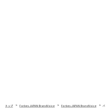
トップ
Forbes JAPAN BrandVoice
Forbes JAPAN BrandVoice
パシ