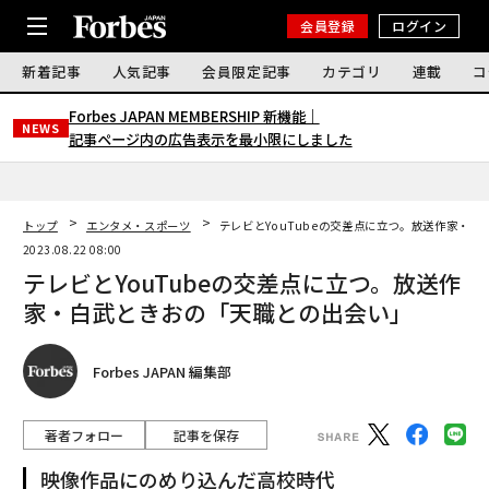
会員登録
ログイン
新着記事
人気記事
会員限定記事
カテゴリ
連載
コ
Forbes JAPAN MEMBERSHIP 新機能｜
NEWS
記事ページ内の広告表示を最小限にしました
トップ
エンタメ・スポーツ
テレビとYouTubeの交差点に立つ。放送作家・
2023.08.22 08:00
テレビとYouTubeの交差点に立つ。放送作
家・白武ときおの「天職との出会い」
Forbes JAPAN 編集部
著者フォロー
記事を保存
映像作品にのめり込んだ高校時代