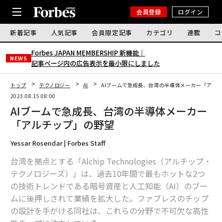
会員登録
ログイン
新着記事
人気記事
会員限定記事
カテゴリ
連載
コ
Forbes JAPAN MEMBERSHIP 新機能｜
NEWS
記事ページ内の広告表示を最小限にしました
トップ
テクノロジー
AI
AIブームで急成長、台湾の半導体メーカー「アル
2023.08.15 08:00
AIブームで急成長、台湾の半導体メーカー
「アルチップ」の野望
Yessar Rosendar | Forbes Staff
台湾を拠点とする「Alchip Technologies（アルチップ・
テクノロジーズ）」は、過去10年間で最もホットな2つ
の技術トレンドである暗号資産と人工知能（AI）のブー
ムに後押しされて業績を拡大した。ファブレスのチップ
の設計を手がける同社は、これらの分野で不可欠な高性