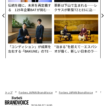
ア
伝統を礎に、未来を再定義す
革新は下山で生まれる──レ
る 125年企業BATが挑むス
クサスが新型TZとESに込め
モークレスな未来
た「DISCOVER」の哲学
「コンディション」が成果を
“泊まる”を超えて─エスパシ
左右する――「BAKUNE」のTEN
オが描く、新しい日本のラグ
TIALが支える「挑戦者の明
ジュアリー（中編）
日」
トップ
Forbes JAPAN BrandVoice
Forbes JAPAN BrandVoice
「老
2026.08.07 16:00