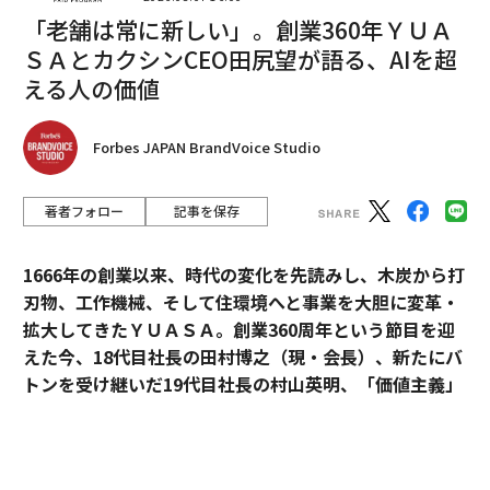
「老舗は常に新しい」。創業360年ＹＵＡ
ＳＡとカクシンCEO田尻望が語る、AIを超
える人の価値
編集＝上田裕資
Forbes JAPAN BrandVoice Studio
著者フォロー
記事を保存
2026年9月号発売中
1666年の創業以来、時代の変化を先読みし、木炭から打
最新号の購入はこちらから
刃物、工作機械、そして住環境へと事業を大胆に変革・
拡大してきたＹＵＡＳＡ。創業360周年という節目を迎
えた今、18代目社長の田村博之（現・会長）、新たにバ
メンバーシップに登録する
トンを受け継いだ19代目社長の村山英明、「価値主義」
を掲げて企業変革に伴走するカクシンCEO・田尻望が、
AIを超える「人の提供価値」と、持続的な成長を支える
組織変革の本質に迫る。