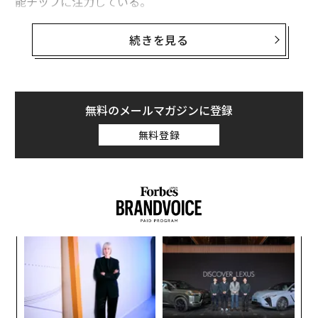
能チップに注力している。
台湾出身の電気エンジニアのジョニー・シェンとコンピ
続きを見る
ュータエンジニアのキニン・クワンが2003年に設立した
同社は、最初の10年間、ソニーやパナソニックといった
日本の家電メーカー向けに、デジタルカメラやテレビ、
ゲーム機で使われるチップを販売した。これは、安定し
無料のメールマガジンに登録
ているが利益率の低いビジネスだった。
無料登録
その後、ビットコインと暗号資産のブームが到来した。
アルチップの高性能かつエネルギー効率の高い16ナノメ
ートルチップは、ビットコインやその他の暗号資産のマ
イニングに最適だった。2015年から2017年にかけての
ビットコインの急騰で、マイニング向けのコンピュータ
キ
「
への需要が世界中で爆発的に高まり、アルチップの売上
か。
─
高も飛躍的に伸びた。
キャ
ら
な
R S
術
た