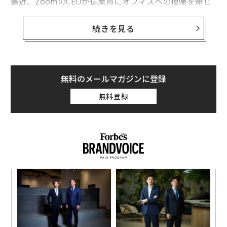
最近、ZoomのCEOが従業員にオフィスへの復帰を命じ
たと報道されたことがある。間違いなくリモートワーク
現象の最大の恩恵者の1人である会社のリーダーが、従
続きを見る
業員をオフィスに戻すことを望むことほど、示唆に富む
ものがあるだろうか？
リモートワークやハイブリッドワークには確かに利点も
無料のメールマガジンに登録
あるが、スタンフォード大学の新しい研究では問題も指
無料登録
摘されている。すなわち、リモートワークでは生産性が
低下するということだ。このデータには説得力がある。
「新しい働き方」の現状
「新しい働き方」は確かに存在しており、パンデミック
以前から増加傾向にある。スタンフォード大学のレポー
代の
エ
トによると、リモートワークの割合は15年ごとに倍増し
「超
チ
ており、研究者らは、今後もさらに速いペースで増加す
×ウ
ェ
キ
伝
ると予想している。
か。
る
キャ
モ