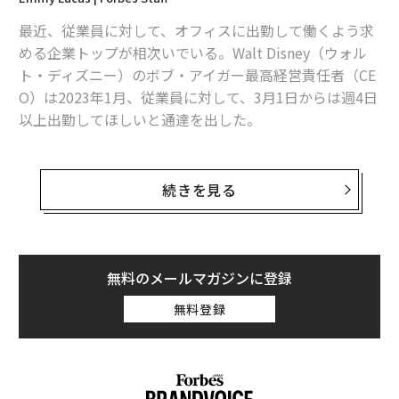
最近、従業員に対して、オフィスに出勤して働くよう求
関連記事
める企業トップが相次いでいる。Walt Disney（ウォル
「オフィス勤務義務化で企業文化が改善」と考える経営者の見落とし
ト・ディズニー）のボブ・アイガー最高経営責任者（CE
O）は2023年1月、従業員に対して、3月1日からは週4日
完全バーチャルな組織で活躍、キャリアアップするための新ルール
以上出勤してほしいと通達を出した。
職場で「気難しい」と思われているZ世代、そうなってしまった原因
Apple（アップル）のティム・クックCEOもアイガーと
同様に、従業員はオフィスで働くべきだという考えの持
続きを見る
夏ボーナス直後に大量退職する「さとり世代」の皮算用
ち主だ。
週休3日制は働き方改革の答えではない。リクルートが考える必須の条件と
は
オフィス勤務は、イノベーションを起こしたり、共同作
業に取り組んだりする上で必要不可欠だと断言してい
無料のメールマガジンに登録
タグ：
リモートワーク
ハイブリッドワーク
働き方
生産性
る。アップルの従業員たちは、クックのそうした方針に
無料登録
抗議するべく、署名を集め、嘆願書を提出した。
advertisement