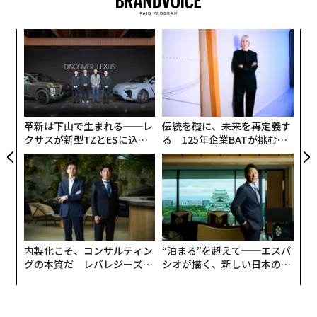
ォッ
目
ジ
の
ン
キ
パ
か。
技
キャ
無
R S
防
革新は下山で生まれる──レ
伝統を礎に、未来を再定義す
クサスが新型TZとESに込め
る 125年企業BATが挑むス
た「DISCOVER」の哲学
モークレスな未来
内製化こそ、コンサルティン
“泊まる”を超えて──エスパ
グの本質だ レバレジーズが
シオが描く、新しい日本のラ
実践する、次世代ファームの
グジュアリー（前編）
全貌