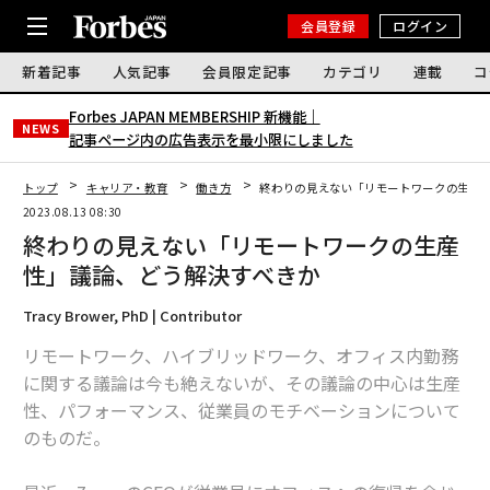
会員登録
ログイン
新着記事
人気記事
会員限定記事
カテゴリ
連載
コ
Forbes JAPAN MEMBERSHIP 新機能｜
NEWS
記事ページ内の広告表示を最小限にしました
トップ
キャリア・教育
働き方
終わりの見えない「リモートワークの生産
2023.08.13 08:30
終わりの見えない「リモートワークの生産
性」議論、どう解決すべきか
Tracy Brower, PhD | Contributor
リモートワーク、ハイブリッドワーク、オフィス内勤務
に関する議論は今も絶えないが、その議論の中心は生産
性、パフォーマンス、従業員のモチベーションについて
のものだ。