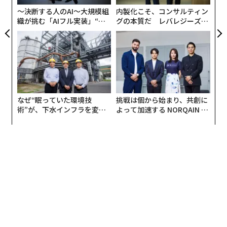
R S
〜決断する人のAI〜大規模組
内製化こそ、コンサルティン
織が挑む「AIフル実装」“使
グの本質だ レバレジーズが
う”企業から“動く”企業へ【N
実践する、次世代ファームの
TTドコモビジネス×PwC】
全貌
なぜ“眠っていた環境技
挑戦は個から始まり、共創に
術”が、下水インフラを変え
よって加速する NORQAIN JA
たのか──産総研×月島JFE
PAN 特別座談会
アクアソリューションの10年