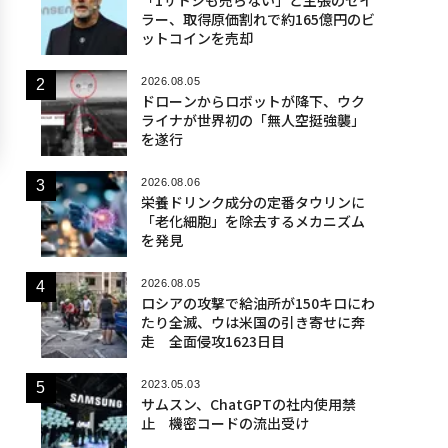
ラー、取得原価割れで約165億円のビ
ットコインを売却
2026.08.05
ドローンからロボットが降下、ウク
ライナが世界初の「無人空挺強襲」
を遂行
2026.08.06
栄養ドリンク成分の定番タウリンに
「老化細胞」を除去するメカニズム
を発見
2026.08.05
ロシアの攻撃で給油所が150キロにわ
たり全滅、ウは米国の引き寄せに奔
走 全面侵攻1623日目
2023.05.03
サムスン、ChatGPTの社内使用禁
止 機密コードの流出受け