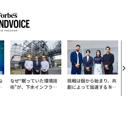
〜決
代の
ト、
【M
×P
な
なぜ“眠っていた環境技
挑戦は個から始まり、共
で
術”が、下水インフラを
創によって加速する NOR
哲
変えたのか──産総研×
QAIN JAPAN 特別座談会
月島JFEアクアソリュー
ションの10年