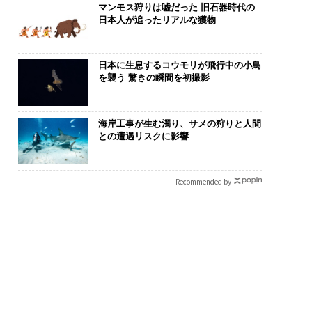
マンモス狩りは嘘だった 旧石器時代の
日本人が追ったリアルな獲物
日本に生息するコウモリが飛行中の小鳥
を襲う 驚きの瞬間を初撮影
断する人のAI〜AI時
〈7.25(土)開催〉5年後
目先の転職では
金融パラダイムシフ
のキャリアに「戦略」は
年後の価値」
海岸工事が生む濁り、サメの狩りと人間
「超個別化」の核心
あるか。トップエグゼク
─アサインの
との遭遇リスクに影響
UFG×ウェルスナビ
ティブのキャリアに触れ
支援とは
wC】
る1日│CAREER SUMMI
T 2026
Recommended by