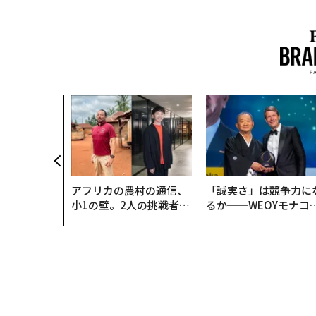
、未来を再定
年企業BAT
ークレスな未
アフリカの農村の通信、
「誠実さ」は競争力に
小1の壁。2人の挑戦者が
るか──WEOYモナコ
手にした「次なる武器」
見た、くら寿司の経営
学