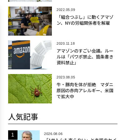
2022.05.09
「組合つぶし」に動くアマゾ
ン、NYの労組関係者を解雇
2020.11.18
アマゾンのすごい会議。ルー
ルは「パワポ禁止、箇条書き
資料禁止」
2023.08.05
牛・豚肉を体が拒絶 マダニ
原因の赤肉アレルギー、米国
で拡大中
人気記事
2026.08.06
「1サトシも売らない」と主張のセイ