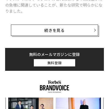
の急増に関連していることが、新たな研究で明らかにな
りました。
フィナンシャル・タイムズ紙によると、過去30年間で、
G20諸国の25歳から29歳のがん罹患率は、他のどの年齢
続きを見る
層よりも急増しており、1990年から2019年の間に22％
も増加しています。英紙は、ワシントン大学医学部の保
険指標評価研究所（Institute for Health Metrics and Ev
aluation）のデータを分析し、欧米諸国における20歳か
無料のメールマガジンに登録
ら34歳のがん診断が過去30年間で最高水準に達している
無料登録
ことを明らかにしました。一方、75歳以上のがん患者は
2005年以降減少しています。
このような早期発症は、悲劇的な健康被害であると同時
に、長期的な政策的影響ももたらしています。2020年か
ら2050年までの世界のがんによる推定コストは、2017
小1
“
年の実質価格で252億ドルになります。研究者たちによ
にし
オ
ると、これは、世界の国内総生産に対する年間0.55％の