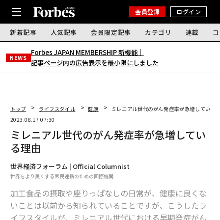
会員登録
ログイン
新着記事
人気記事
会員限定記事
カテゴリ
連載
コ
Forbes JAPAN MEMBERSHIP 新機能｜
NEWS
記事ページ内の広告表示を最小限にしました
トップ
ライフスタイル
健康
ミレニアル世代のがん発症率が急増している
2023.08.17 07:30
ミレニアル世代のがん発症率が急増してい
る理由
世界経済フォーラム | Official Columnist
世界をより良くする官民連携のための国際機関
加工食品の摂取や座りっぱなしの日常が、健康に良くな
いことは以前から知られていることですが、こうしたラ
イフスタイルが、ミレニアル世代における早期発症がん