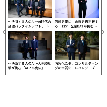
ジ
革
税金に相当します。
ク
た「
なぜミレニアル世代に、がん患者が増えている
のか
〜決断する人のAI〜AI時代の
伝統を礎に、未来を再定義す
金融パラダイムシフト、「超
る 125年企業BATが挑むス
がんをより早期発見できるようになったということも、
個別化」の核心 【MUFG×ウ
モークレスな未来
ェルスナビ×PwC】
若年層におけるがん罹患率の急増の一因でもあります
が、フィナンシャル・タイムズ紙の分析や複数の研究に
よると、加工食品を多く食べるようになったこと、日常
的に座っている時間が長くなっていること、毒素などの
環境リスク要因にさらされるようになったことなどが、
〜決断する人のAI〜大規模組
内製化こそ、コンサルティン
若者の栄養状態に大きな変化を起こしているようです。
織が挑む「AIフル実装」“使
グの本質だ レバレジーズが
う”企業から“動く”企業へ【N
実践する、次世代ファームの
TTドコモビジネス×PwC】
全貌
欧米のライフスタイルは、1950年代から60年代にかけて
劇的に変化し、それ以降に生まれた子供たちは幼い頃か
らこうした変化にさらされてきました。科学者たちはこ
れを「出生コホート効果」と呼んでおり、世代が進むご
とに、後年になってがんを発症するリスクが高くなる現