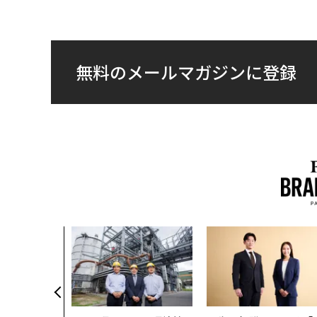
無料のメールマガジンに登録
、コンサルテ
質だ レバレ
践する、次世
の全貌