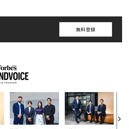
無料登録
「コ
果を左
E」
「挑