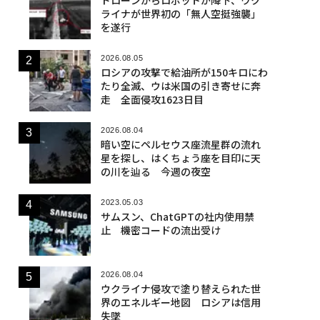
ライナが世界初の「無人空挺強襲」
を遂行
2026.08.05
ロシアの攻撃で給油所が150キロにわ
たり全滅、ウは米国の引き寄せに奔
走 全面侵攻1623日目
2026.08.04
暗い空にペルセウス座流星群の流れ
星を探し、はくちょう座を目印に天
の川を辿る 今週の夜空
2023.05.03
サムスン、ChatGPTの社内使用禁
止 機密コードの流出受け
2026.08.04
ウクライナ侵攻で塗り替えられた世
界のエネルギー地図 ロシアは信用
失墜