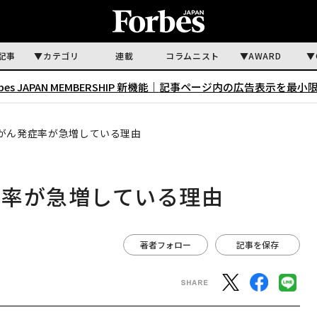
記事
カテゴリ
連載
コラムニスト
AWARD
rbes JAPAN MEMBERSHIP 新機能｜
記事ページ内の広告表示を最小
がん発症率が急増している理由
症率が急増している理由
著者フォロー
記事を保存