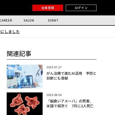
会員登録
ログイン
CAREER
SALON
EVENT
限にしました
関連記事
2023.07.27
がん治療で進むAI活用 予防と
診断にも貢献
2023.08.04
「脳食いアメーバ」の死者、
米国で相次ぐ 7月に2人死亡