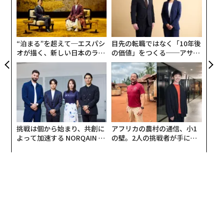
う
「
対策が打たれているが、この対策方法によってCPUの性
T
3
能で低下するという事態になり、何度か改善は図られて
C
いるが、今回のNTTの発表は、より低遅延で安全な手法
る
“泊まる”を超えて─エスパシ
目先の転職ではなく「10年後
であるとしているのだ。
オが描く、新しい日本のラグ
の価値」をつくる──アサイ
ジュアリー（中編）
ンの長期伴走型支援とは
挑戦は個から始まり、共創に
アフリカの農村の通信、小1
よって加速する NORQAIN JA
の壁。2人の挑戦者が手にし
PAN 特別座談会
た「次なる武器」
Contention型キャッシュ攻撃のメカニズムについては上
図のとおりで、キャッシュメモリーにデータを配置する
際に、どこへ割り当てるかキャッシュインデックスが用
意されますが、これがわかりやすい割り当てになってい
たため、参照したいアドレスを特定できてしまうのが問