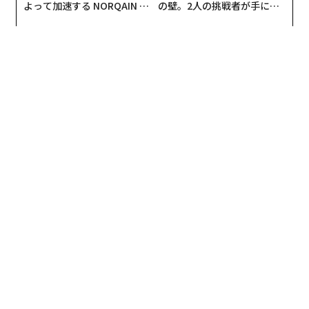
よって加速する NORQAIN JA
の壁。2人の挑戦者が手にし
最新号の購入はこちらから
PAN 特別座談会
た「次なる武器」
メンバーシップに登録する
翻訳・編集＝江戸伸禎
関連記事
2026年9月号発売中
金属部品を一体化する独自技術で日本のロケット開発に元気を
「自宅寝室からオフィスへ」エレベーター通勤、ラッシュ地獄知らずの都
最新号の購入はこちらから
市構想
Spotifyをもっと活用 Apple Watchでも楽しむ方法
メンバーシップに登録する
2023年に注目の「新興テクノロジー」10選 気候変動からバイオまで
デジタルストレージ技術のロードマップ作成、その20年間の歩み