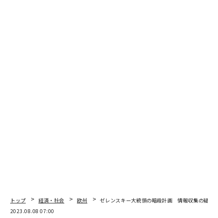
題だった。
この問題に対しては、キャッシュインデックスをランダ
ム化することが有効で、これによりどこに割り当てられ
るが特定できなくなるものの、どのようなレベルで実装
すべきか、これまで十分にはわかっていなかったとい
う。
トップ
経済・社会
欧州
ゼレンスキー大統領の暗殺計画 情報収集の疑い
2023.08.08 07:00