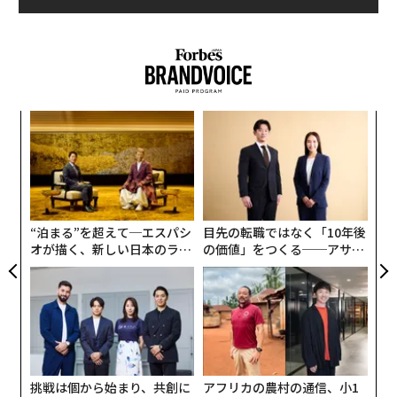
低遅延で安全性も高めたキャッシュランダム関数SCAR
F。現在の多くのキャッシュアーキテクチャに適合する
よう設計されており、より広範囲なアーキテクチャに対
応できるよう、SCARFの構造の一般化が期待されてい
る。
義す
〜
むス
織
プレスリリース：NTT「
う
「
T
CPUメモリ間における高速かつ安全なデータ取得更新を
3
可能とするキャッシュランダム関数の開発 ～キャッシュ
C
る
攻撃による情報漏洩を防ぐCPUの実現～
“泊まる”を超えて─エスパシ
目先の転職ではなく「10年後
」より
オが描く、新しい日本のラグ
の価値」をつくる──アサイ
ジュアリー（中編）
ンの長期伴走型支援とは
文＝飯島範久
2026年9月号発売中
挑戦は個から始まり、共創に
アフリカの農村の通信、小1