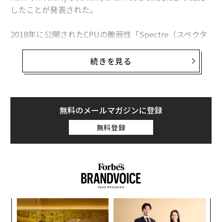
したことが発表された。
2018年に公開されたCPUの脆弱性「Spectre（スペクタ
ー）」や「Meltdown（メルトダウン）」は、CPUのア
ーキテクチャにかかわるハードウェアレベルの脆弱性
続きを見る
で、CPUのキャッシュを悪用した「Contention型キャッ
シュ攻撃」と呼ばれている。
CPUには1度アクセスしたデータをCPU内のキャッシュ
無料のメールマガジンに登録
メモリーに配置することで、メモリーへアクセスするよ
無料登録
り高速に参照できることで、より効率的な処理を可能に
している。ところが、このキャッシュメモリーに配置し
た情報を悪用する攻撃方法が発見されたことで、対策す
る必要が生じたわけだ。
ただハードウェアレベルの脆弱性を解決することは難し
義す
〜
く、OSやソフトウェア側で対策することで回避するしか
むス
織
ない。すでにWindowsなどでは修正プログラムによって