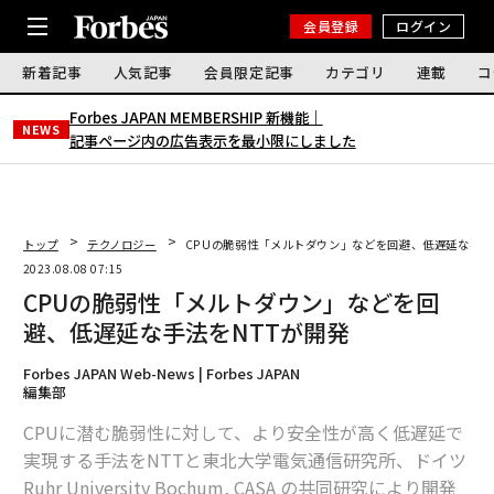
会員登録
ログイン
新着記事
人気記事
会員限定記事
カテゴリ
連載
コ
Forbes JAPAN MEMBERSHIP 新機能｜
NEWS
記事ページ内の広告表示を最小限にしました
トップ
テクノロジー
CPUの脆弱性「メルトダウン」などを回避、低遅延な手法
2023.08.08 07:15
CPUの脆弱性「メルトダウン」などを回
避、低遅延な手法をNTTが開発
Forbes JAPAN Web-News | Forbes JAPAN
編集部
CPUに潜む脆弱性に対して、より安全性が高く低遅延で
実現する手法をNTTと東北大学電気通信研究所、ドイツ
Ruhr University Bochum, CASA の共同研究により開発