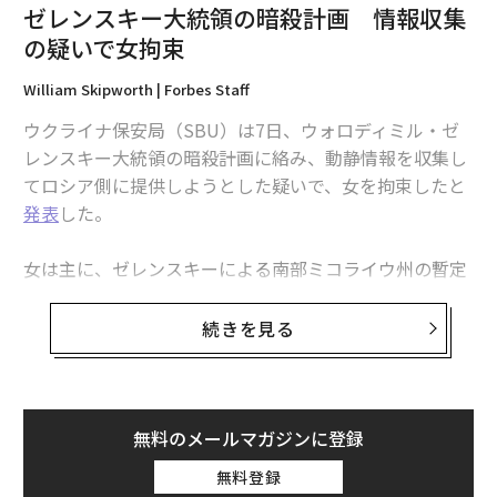
研究にあたっては、従来の共通鍵暗号モデルとキャッシ
ゼレンスキー大統領の暗殺計画 情報収集
ュランダム関数特化型の「衝突モデル」「Enc-then-Dec
の疑いで女拘束
モデル」の攻撃者を想定し調査。その結果、共通鍵暗号
の一緒で調整値入力が付加された「調整可能プロック暗
William Skipworth | Forbes Staff
号」（ブロック暗号：秘密鍵と固定長のメッセージを入
ウクライナ保安局（SBU）は7日、ウォロディミル・ゼ
力したとき固定長の暗号文を出力）を用い、調整値t1で
レンスキー大統領の暗殺計画に絡み、動静情報を収集し
暗号化し、調整値t2で復号するEnc-then-Decモデルが、
てロシア側に提供しようとした疑いで、女を拘束したと
従来の共通鍵暗号設計理論と親和性が高く、適切な設計
発表
した。
を行うことで、従来と比べて遅延を半減させることに成
功したという。
女は主に、ゼレンスキーによる南部ミコライウ州の暫定
的な訪問日程を探り出そうとしていたという。女は同州
Enc-then-Decモデルを用いて設計したキャッシュランダ
オチャキウ市在住で氏名は公表されていない。
続きを見る
ム関数SCARF(Secure CAche Ransomization Function)
は、長年NTTで培われた共通鍵暗号設計のノウハウが活
女はさらに、ウクライナの電子戦システムや弾薬庫の位
かされたもの。15nmプロセスのCPUで遅延を計測した
置を特定することも指示されていた。ロシアはそれらの
ところ、従来のブロック暗号の場合は560～630ピコ秒
施設を空からの攻撃の目標にする計画だったとされる。
無料のメールマガジンに登録
（ピコは1兆分の1）だったのが、SCARFの場合は305.76
ピコ秒とほぼ半減している。
無料登録