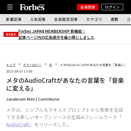
会員登録
ログイン
新着記事
人気記事
会員限定記事
カテゴリ
連載
コ
Forbes JAPAN MEMBERSHIP 新機能｜
NEWS
記事ページ内の広告表示を最小限にしました
トップ
テクノロジー
AI
メタのAudioCraftがあなたの言葉を「音楽に変
2023.08.07 15:00
メタのAudioCraftがあなたの言葉を「音楽
に変える」
Janakiram MSV | Contributor
メタは、シンプルなテキストプロンプトから音楽を生成
できる新しいオープンソースの生成AIフレームワーク「
AudioCraft
」をリリースした。