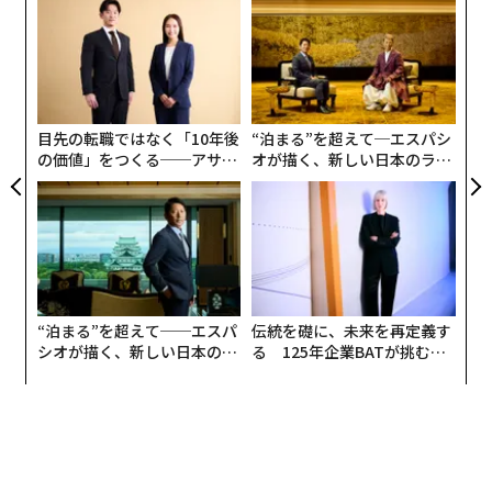
パ
は6月の記事で、自身の15歳の娘が「My AIは私の親友に
advertisement
技
なった」と言い出したことを明らかにした。
無
革
防
ク
た「
目先の転職ではなく「10年後
“泊まる”を超えて─エスパシ
の価値」をつくる──アサイ
オが描く、新しい日本のラグ
ンの長期伴走型支援とは
ジュアリー（中編）
“泊まる”を超えて──エスパ
伝統を礎に、未来を再定義す
シオが描く、新しい日本のラ
る 125年企業BATが挑むス
グジュアリー（前編）
モークレスな未来