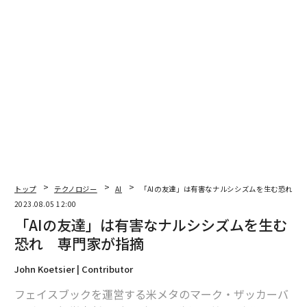
翻訳＝酒匂寛
トップ
テクノロジー
AI
「AIの友達」は有害なナルシシズムを生む恐れ 
2023.08.05 12:00
2026年9月号発売中
「AIの友達」は有害なナルシシズムを生む
恐れ 専門家が指摘
最新号の購入はこちらから
John Koetsier | Contributor
フェイスブックを運営する米メタのマーク・ザッカーバ
メンバーシップに登録する