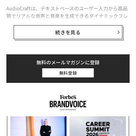
AudioCraftは、テキストベースのユーザー入力から高品
質でリアルな音声と音楽を生成できるダイナミックフレ
ームワークを基盤としている。プロのミュージシャンが
新しい作曲を探求したり、インディーズゲーム開発者が
続きを見る
バーチャル世界をサウンドエフェクトで盛り上げたり、
中小企業の経営者がインスタグラムの投稿にサウンドト
ラックを簡単に追加したりできるようにすることで、音
楽生成に革命を起こすことを目指す。
無料のメールマガジンに登録
無料登録
AudioCraftは、MusicGen、AudioGen、EnCodecと呼ば
れる3つの強力なモデルの集合体だ。MusicGenはテキス
トベースのユーザー入力を使って音楽を生成し、AudioG
enは同様の入力からアンビエントサウンドを生成する。
両者とも、それぞれメタ所有の音楽と、特別にライセン
スされたサウンドエフェクトを使って訓練されている。
ア
最近のリリースでは、EnCodecの改良版が加わった。こ
の
のデコーダーは、事前に訓練されたAudioGenとすべて
た
〜