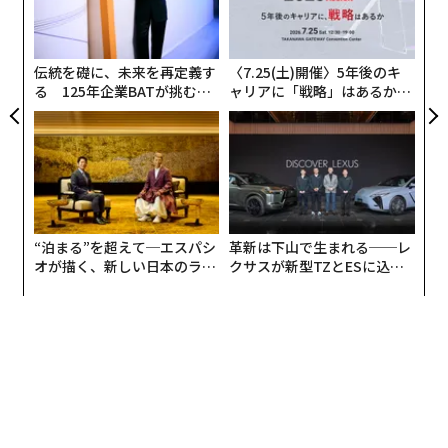
のAudioCraftモデルの重みとコードに基づいて、不自然
織
さの少ない高品質の音楽生成を可能にする。
う
T
伝統を礎に、未来を再定義す
〈7.25(土)開催〉5年後のキ
る 125年企業BATが挑むス
ャリアに「戦略」はあるか。
モークレスな未来
トップエグゼクティブのキャ
リアに触れる1日│CAREER S
UMMIT 2026
“泊まる”を超えて─エスパシ
革新は下山で生まれる──レ
オが描く、新しい日本のラグ
クサスが新型TZとESに込め
ジュアリー（中編）
た「DISCOVER」の哲学