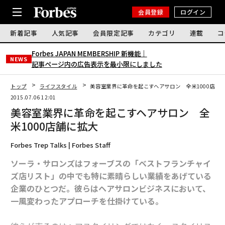
会員登録
ログイン
新着記事
人気記事
会員限定記事
カテゴリ
連載
コ
Forbes JAPAN MEMBERSHIP 新機能｜
NEWS
記事ページ内の広告表示を最小限にしました
トップ
ライフスタイル
美容室業界に革命を起こすヘアサロン 全米1000店舗
2015.07.06 12:01
美容室業界に革命を起こすヘアサロン 全
米1000店舗に拡大
Forbes Trep Talks | Forbes Staff
ソーラ・サロンズはフォーブスの「ベストフランチャイ
ズ店リスト」の中でも特に素晴らしい業績をあげている
企業のひとつだ。彼らはヘアサロンビジネスにおいて、
一風変わったアプローチを仕掛けている。