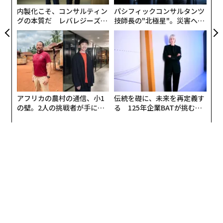
ェ
内製化こそ、コンサルティン
パシフィックコンサルタンツ
グの本質だ レバレジーズが
技師長の"北極星"。災害への
実践する、次世代ファームの
無力感を乗り越え見つけた、
全貌
防災一筋20年の答え
アフリカの農村の通信、小1
伝統を礎に、未来を再定義す
の壁。2人の挑戦者が手にし
る 125年企業BATが挑むス
た「次なる武器」
モークレスな未来