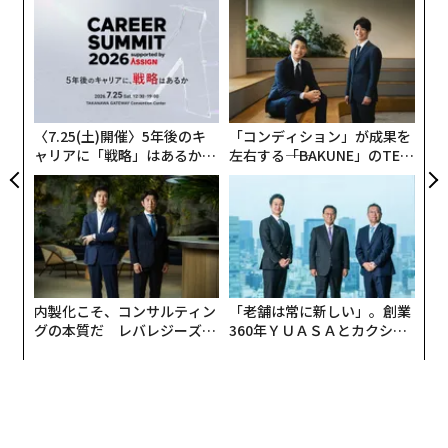
ンツ
伝
を提供できれば、そのブランドは競合との闘いで優位に
への
る
立てる。
た、
モ
〜
金
個
ェ
〈7.25(土)開催〉5年後のキ
「コンディション」が成果を
ャリアに「戦略」はあるか。
左右する――「BAKUNE」のTEN
トップエグゼクティブのキャ
TIALが支える「挑戦者の明
リアに触れる1日│CAREER S
日」
UMMIT 2026
内製化こそ、コンサルティン
「老舗は常に新しい」。創業
グの本質だ レバレジーズが
360年ＹＵＡＳＡとカクシン
実践する、次世代ファームの
CEO田尻望が語る、AIを超え
全貌
る人の価値