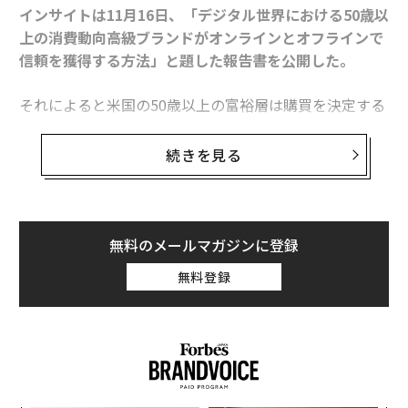
インサイトは11月16日、「デジタル世界における50歳以
上の消費動向――高級ブランドがオンラインとオフラインで
信頼を獲得する方法」と題した報告書を公開した。
それによると米国の50歳以上の富裕層は購買を決定する
際、実際に目で見た体験を重視していることが分かっ
た。アメリカの50歳以上の年収総額は約3.6兆ドル(約44
続きを見る
4兆円)で、全世帯の可処分所得の総額の49%を占める。
これら世代の購入意欲を刺激するには、オンラインとオ
フラインの統合的なアプローチが必要なのだ。ウェルス
エンジンのマーク・ローガンCEOは次の2点を指摘し
無料のメールマガジンに登録
た。
無料登録
・テクノロジーによって消費者とブランドの関わり方が
変化し続ける中、高級ブランドは現在、潜在顧客に適切
なタイミングで適切なメッセージを伝えるための効果的
な方法の確立という課題に直面している。
・オンラインとオフラインの双方で顧客に個人的な経験