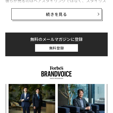
彼らが売るのはヘアスタイリングではなく、スタイリス
トだ。ソーラ・サロンズは広々とした店舗を借り上げ、
それを小さな区画に分割する。そして、彼らは地元で多
続きを見る
数の固定客を持つトップクラスのスタイリストらを採用
する。スタイリストたちはソーラ・サロンズに賃料を支
払い、自らがオーナーとしてサロン経営をするのだ。
無料のメールマガジンに登録
これが、ストラットン・スミスとマット・ブライガーが
無料登録
選んだソーラ・サロンズのビジネスモデルだ。現在はア
メリカ中に広まっている。共同創業者の2人は過去にモ
バイルホーム向けの駐車場ビジネスを手がける企業ARC
社を創立し、2004年にIPOを果たしている。スミスはそ
の以前は、ミズーリ州のヘアサロンのフランチャイズオ
ーナーをやっていた。しかし、スタイリスト同士の人間
模組
な
関係を良好に保つのに疲れ、この事業からは撤退してい
“使
術
た。
【N
た
〜
C】
ア
金
個