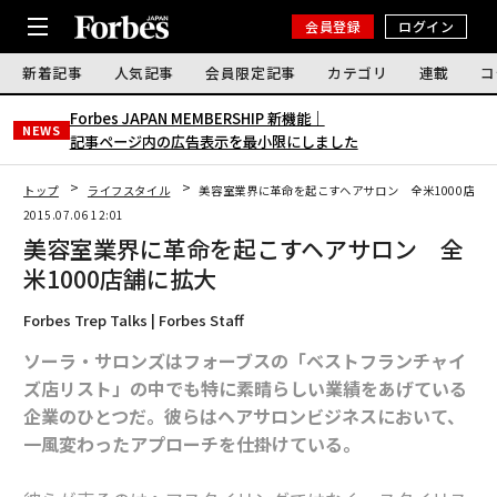
会員登録
ログイン
新着記事
人気記事
会員限定記事
カテゴリ
連載
コ
Forbes JAPAN MEMBERSHIP 新機能｜
NEWS
記事ページ内の広告表示を最小限にしました
トップ
ライフスタイル
美容室業界に革命を起こすヘアサロン 全米1000店舗
2015.07.06 12:01
美容室業界に革命を起こすヘアサロン 全
米1000店舗に拡大
Forbes Trep Talks | Forbes Staff
ソーラ・サロンズはフォーブスの「ベストフランチャイ
ズ店リスト」の中でも特に素晴らしい業績をあげている
企業のひとつだ。彼らはヘアサロンビジネスにおいて、
一風変わったアプローチを仕掛けている。