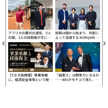
「
を提供できれば、そのブランドは競合との闘いで優位に
左右
立てる。
T
革
日
ク
た「
アフリカの農村の通信、小1
挑戦は個から始まり、共創に
の壁。2人の挑戦者が手にし
よって加速する NORQAIN JA
た「次なる武器」
PAN 特別座談会
【7/8 大阪開催】事業承継
「誠実さ」は競争力になるか
に、経済安全保障という視点
──WEOYモナコで見た、く
が加わるとき──経営者が問
ら寿司の経営哲学
われる新たな判断軸