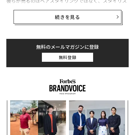
彼らが売るのはヘアスタイリングではなく、スタイリス
トだ。ソーラ・サロンズは広々とした店舗を借り上げ、
それを小さな区画に分割する。そして、彼らは地元で多
続きを見る
数の固定客を持つトップクラスのスタイリストらを採用
する。スタイリストたちはソーラ・サロンズに賃料を支
払い、自らがオーナーとしてサロン経営をするのだ。
無料のメールマガジンに登録
これが、ストラットン・スミスとマット・ブライガーが
無料登録
選んだソーラ・サロンズのビジネスモデルだ。現在はア
メリカ中に広まっている。共同創業者の2人は過去にモ
バイルホーム向けの駐車場ビジネスを手がける企業ARC
社を創立し、2004年にIPOを果たしている。スミスはそ
の以前は、ミズーリ州のヘアサロンのフランチャイズオ
ーナーをやっていた。しかし、スタイリスト同士の人間
「
関係を良好に保つのに疲れ、この事業からは撤退してい
左右
た。
T
革
日
ク
た「