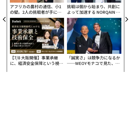
アフリカの農村の通信、小1
挑戦は個から始まり、共創に
の壁。2人の挑戦者が手にし
よって加速する NORQAIN JA
た「次なる武器」
PAN 特別座談会
【7/8 大阪開催】事業承継
「誠実さ」は競争力になるか
に、経済安全保障という視点
──WEOYモナコで見た、く
が加わるとき──経営者が問
ら寿司の経営哲学
われる新たな判断軸