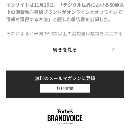
インサイトは11月16日、「デジタル世界における50歳以
上の消費動向――高級ブランドがオンラインとオフラインで
信頼を獲得する方法」と題した報告書を公開した。
それによると米国の50歳以上の富裕層は購買を決定する
際、実際に目で見た体験を重視していることが分かっ
た。アメリカの50歳以上の年収総額は約3.6兆ドル(約44
続きを見る
4兆円)で、全世帯の可処分所得の総額の49%を占める。
これら世代の購入意欲を刺激するには、オンラインとオ
フラインの統合的なアプローチが必要なのだ。ウェルス
エンジンのマーク・ローガンCEOは次の2点を指摘し
無料のメールマガジンに登録
た。
無料登録
・テクノロジーによって消費者とブランドの関わり方が
変化し続ける中、高級ブランドは現在、潜在顧客に適切
なタイミングで適切なメッセージを伝えるための効果的
な方法の確立という課題に直面している。
・オンラインとオフラインの双方で顧客に個人的な経験