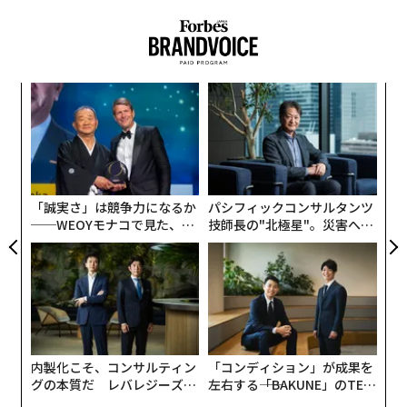
〈7
ャ
ト
エ
リア
設オ
UM
が
が
「誠実さ」は競争力になるか
パシフィックコンサルタンツ
──WEOYモナコで見た、く
技師長の"北極星"。災害への
ら寿司の経営哲学
無力感を乗り越え見つけた、
防災一筋20年の答え
内製化こそ、コンサルティン
「コンディション」が成果を
グの本質だ レバレジーズが
左右する――「BAKUNE」のTEN
実践する、次世代ファームの
TIALが支える「挑戦者の明