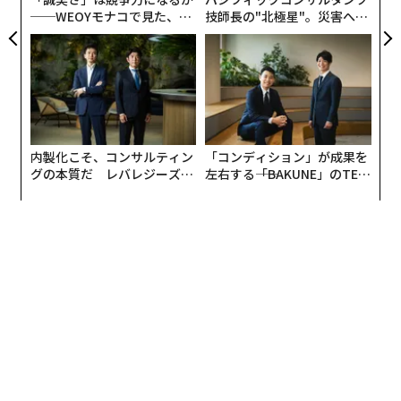
ずに情報を交換することができる。
──WEOYモナコで見た、く
技師長の"北極星"。災害への
ら寿司の経営哲学
無力感を乗り越え見つけた、
防災一筋20年の答え
アプリは不要で、自分やペットの写真、気に入ったイラ
ストなど、オリジナルデザインの名刺カードをWebで簡
単に作成できる。デザイン性の高さに加え、肩書きにと
らわれずに自分を深く知ってもらえる体験が、転職やパ
ラレルワークが増えてきた働き方に上手くフィットし
内製化こそ、コンサルティン
「コンディション」が成果を
た。
グの本質だ レバレジーズが
左右する――「BAKUNE」のTEN
実践する、次世代ファームの
TIALが支える「挑戦者の明
全貌
日」
プロフィールページには写真とSNSリンク、ポートフォリオなども掲載できる
一度作れば、一生使える。紙資源を無駄にすることもな
く、脱炭素の文脈にも合う。こうした社会背景の追い風
もあり、最近では個人の愛用者だけでなく自治体や法人
からもオファーが増えている。
しかし、このプレーリーカードは「紙がもったいないか
らデジタル化したい」などの課題ドリブンで生まれたビ
ジネスではない。出会いの文化のアップデートが原動力