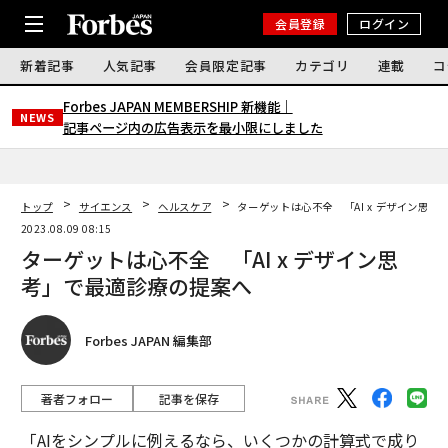
会員登録
ログイン
新着記事
人気記事
会員限定記事
カテゴリ
連載
コ
Forbes JAPAN MEMBERSHIP 新機能｜
NEWS
記事ページ内の広告表示を最小限にしました
トップ
サイエンス
ヘルスケア
ターゲットは心不全 「AI x デザイン思
2023.08.09 08:15
ターゲットは心不全 「AI x デザイン思
考」で最適診療の提案へ
Forbes JAPAN 編集部
著者フォロー
記事を保存
「AIをシンプルに例えるなら、いくつかの計算式で成り