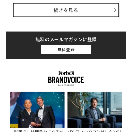
サービス開始1年半で約40万回利用されたこのスタート
アップは、京都美術工芸大学卒の坂木茜音と、メルカリ
続きを見る
で新規事業開発を経験した片山大地が共同創業したスタ
ジオプレーリーだ。
世界一の名刺消費国と言われる日本。「名刺は肩書きを
無料のメールマガジンに登録
示すもの」という固定概念を疑問視するスタジオプレー
無料登録
リーは、そのアップデートを目指す。「名刺交換は日本
らしい文化。問題解決をしながら出会いの文化をイノベ
ーションしたい」と話す坂木は起業家であり、アーティ
ストでもある。そして、このイノベーションは大学でもI
T企業でもなく、北千住の「アサヒ荘」という古い一軒
家で誕生した。
〈7
「肩書き以上の自分」を交換
ャ
ト
エ
リア
プレーリーカードは、肩書き以上の自分を交換できるデ
設オ
UM
ジタル名刺だ。勤務先の情報に限らず、これまでのキャ
が
が
リア、副業、趣味など、ビジネスとプライベートを分け
「誠実さ」は競争力になるか
パシフィックコンサルタンツ