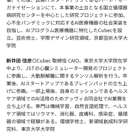
ガナイゼーションにて、本事業の土台となる国立循環器
病研究センターを中心とした研究プロジェクトに参加。
心不全パンデミックに対応するAI医療機器の社会実装を
目指し、AIプログラム医療機器に特化したCubecを設
立。芸術修士、学際デザイン研究領域、京都芸術大学大
学院
新井田 信彦
◎Cubec 取締役 CAIO。東京大学大学院在学
中より、JSTの心臓シミュレーター開発のプロジェクト
に参画し、大動脈解離に関するテンソル解析を行う。卒
業後、AIスタートアップであるブレインパッドの立ち上
げに参画。一部上場後、自身のミッションであるヘルス
ケア領域でのAI活用のためアッヴィ合同会社でAI業務を
立ち上げる。専門は機械学習、自然言語処理で、ヘルス
ケア領域ではリウマチ、消化器、皮膚科、感染症、循環
器の領域で経験がある。環境学修士、新領域創成科学研
究科、東京大学大学院