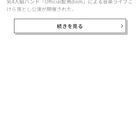
気4人組バンド「Official髭男dism」による音楽ライブこ
けら落とし公演が開催された。
男子プロバスケットボールBリーグB1のアルバルク東京
続きを見る
のホームアリーナで、収容客数は約1万人（音楽興行時
は約8千人）。りんかい線・東京テレポート駅、ゆりか
もめ・青海駅から徒歩4〜5分というアクセスを誇り、初
年度は貸館を含めて稼働率ほぼ100％、150万人程度の集
無料のメールマガジンに登録
客を見込んでいる。
無料登録
周辺地域では、東京都が臨海副都心の新たなランドマー
クとして整備を進める世界最大級の噴水「ODAIBAファ
ウンテン（仮称）」（2026年3月完成予定）や、テレビ
朝日が建設中の複合型エンタテインメント施設「TOKYO
DREAM PARK」（2026年3月27日開業）、コナミグルー
〈7
プの次世代研究開発拠点・複合施設「コナミクリエイテ
ャ
ィブフロント東京ベイ」（2025年10月末開業）といっ
ト
挑
た、さらなる再開発も進んでいる。
リア
よっ