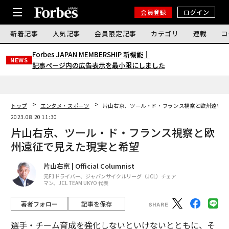
会員登録
ログイン
新着記事
人気記事
会員限定記事
カテゴリ
連載
コ
Forbes JAPAN MEMBERSHIP 新機能｜
NEWS
記事ページ内の広告表示を最小限にしました
トップ
エンタメ・スポーツ
片山右京、ツール・ド・フランス視察と欧州遠征で
2023.08.20 11:30
片山右京、ツール・ド・フランス視察と欧
州遠征で見えた現実と希望
片山右京 | Official Columnist
元F1ドライバー、ジャパンサイクルリーグ（JCL）チェア
マン、JCL TEAM UKYO 代表
著者フォロー
記事を保存
選手・チーム育成を強化しないといけないとともに、そ