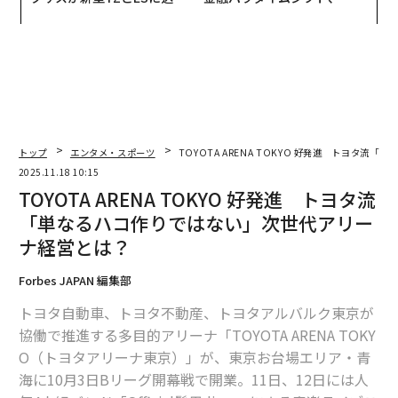
た「DISCOVER」の哲学
個別化」の核心 【MUFG×ウ
ェルスナビ×PwC】
トップ
エンタメ・スポーツ
TOYOTA ARENA TOKYO 好発進 トヨタ
2025.11.18 10:15
TOYOTA ARENA TOKYO 好発進 トヨタ流
「単なるハコ作りではない」次世代アリー
ナ経営とは？
Forbes JAPAN 編集部
トヨタ自動車、トヨタ不動産、トヨタアルバルク東京が
協働で推進する多目的アリーナ「TOYOTA ARENA TOKY
O（トヨタアリーナ東京）」が、東京お台場エリア・青
海に10月3日Bリーグ開幕戦で開業。11日、12日には人