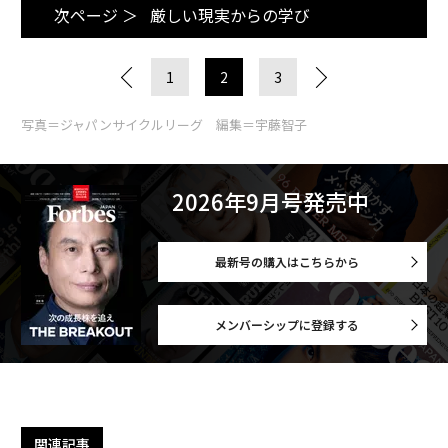
次ページ ＞
厳しい現実からの学び
1
2
3
写真＝ジャパンサイクルリーグ 編集＝宇藤智子
2026年9月号発売中
最新号の購入はこちらから
メンバーシップに登録する
関連記事