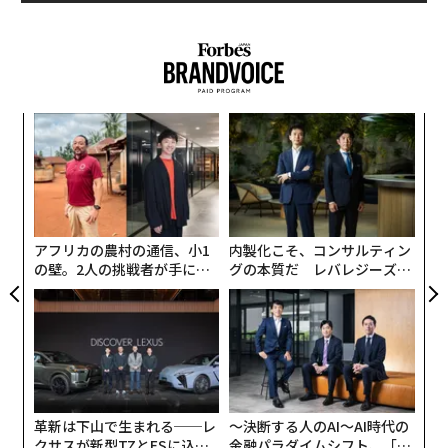
挑
よっ
PA
パ
技
無
防
アフリカの農村の通信、小1
内製化こそ、コンサルティン
の壁。2人の挑戦者が手にし
グの本質だ レバレジーズが
た「次なる武器」
実践する、次世代ファームの
全貌
革新は下山で生まれる──レ
〜決断する人のAI〜AI時代の
クサスが新型TZとESに込め
金融パラダイムシフト、「超