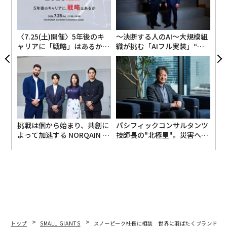
ブランディングを意識したわけではない
ェ
の
ン
筑水キャニコム・包行社長（以下、包行）：
キャニコム
は1980年代には品質の高さを売りにしたOEMが主流でし
〈7.25(土)開催〉5年後のキ
〜決断する人のAI〜大規模組
ャリアに「戦略」はあるか。
織が挑む「AIフル実装」“使
たが、1989年にCI（コーポレートアイデンティティ） 導
トップエグゼクティブのキャ
う”企業から“動く”企業へ【N
入し、自社ブランドの強化を始めました。
リアに触れる1日│CAREER S
TTドコモビジネス×PwC】
UMMIT 2026
2001年の北米進出をきっかけに海外進出するも10年ほど
は鳴かず飛ばずの状況でしたが、2022年には海外の売り
上げ比率が56%となり、半数以上が世界での販売に切り
替わっているのが現状です。
挑戦は個から始まり、共創に
パシフィックコンサルタンツ
よって加速する NORQAIN JA
技師長の"北極星"。災害への
PAN 特別座談会
無力感を乗り越え見つけた、
スノーピークといえば、高品質でブランド力が高く、憧
防災一筋20年の答え
れがあります。山井さんがブランディングを意識された
きっかけや、どのようなことを心がけているのかをお伺
いできますか。
スノーピーク・山井社長（以下、山井）：
ブランディン
グを意識してやっていたわけではないんです。僕自身が
トップ
SMALL GIANTS
スノーピーク社長に相談 世界に羽ばたくブランドの