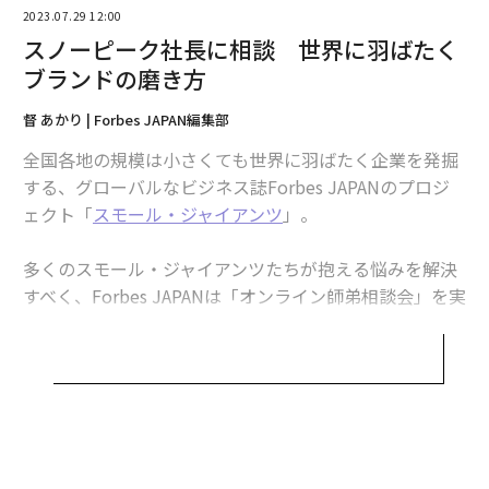
2023.07.29 12:00
スノーピークの最大のファン、ユーザーの代表という立
スノーピーク社長に相談 世界に羽ばたく
ち位置で、「会社はこうあった方がいいよね」という点
ブランドの磨き方
を一つ一つ実行していく。これこそが、スノーピークと
いうブランドを形作っていったと思います。
督 あかり | Forbes JAPAN編集部
包行：
スノーピークのハイブランドとしての意識は、先
全国各地の規模は小さくても世界に羽ばたく企業を発掘
代から受け継がれたのではなく、山井さんが会社に入っ
する、グローバルなビジネス誌Forbes JAPANのプロジ
てから身についたものなのでしょうか。
ェクト「
スモール・ジャイアンツ
」。
山井：
父の代では登山用品を作っていましたが、登山用
多くのスモール・ジャイアンツたちが抱える悩みを解決
品は人の生命に関わるので、しっかりとした品質のもの
すべく、Forbes JAPANは「オンライン師弟相談会」を実
を作らなければいけません。そういった点では、父の残
施しました。
してくれた企業文化として、良いものをちゃんと作ると
いう意識はあったと思います。
今回、「スモール・ジャイアンツ アワード2022-2023」
でグランプリとなった
筑水キャニコム
（福岡県うきは
そして、僕がスノーピークに入ってから新しく立ち上げ
市）の包行良光社長が悩みを相談する相手は、スノーピ
たのが、キャンプ用品事業でした。新しくおしゃれなキ
ーク（新潟県三条市）の山井太社長です。
ャンプ用品を一個一個こだわりながら作って、さらにシ