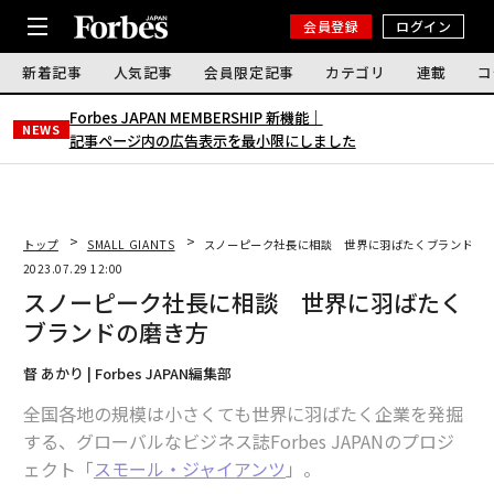
会員登録
ログイン
新着記事
人気記事
会員限定記事
カテゴリ
連載
コ
Forbes JAPAN MEMBERSHIP 新機能｜
NEWS
記事ページ内の広告表示を最小限にしました
トップ
SMALL GIANTS
スノーピーク社長に相談 世界に羽ばたくブランドの
2023.07.29 12:00
スノーピーク社長に相談 世界に羽ばたく
ブランドの磨き方
督 あかり | Forbes JAPAN編集部
全国各地の規模は小さくても世界に羽ばたく企業を発掘
する、グローバルなビジネス誌Forbes JAPANのプロジ
ェクト「
スモール・ジャイアンツ
」。