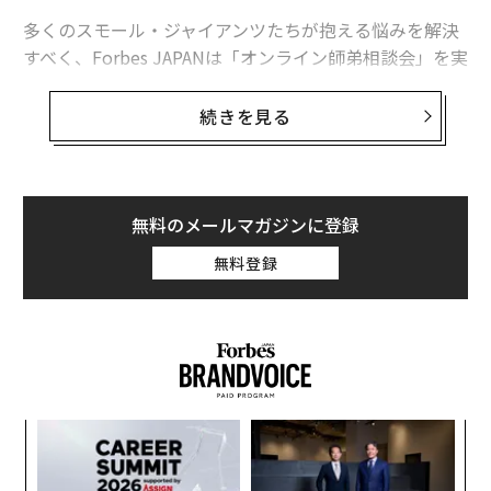
多くのスモール・ジャイアンツたちが抱える悩みを解決
すべく、Forbes JAPANは「オンライン師弟相談会」を実
施しました。
続きを見る
今回、「スモール・ジャイアンツ アワード2022-2023」
でグランプリとなった
筑水キャニコム
（福岡県うきは
市）の包行良光社長が悩みを相談する相手は、スノーピ
ーク（新潟県三条市）の山井太社長です。
無料のメールマガジンに登録
無料登録
農業機械を手がける包行社長は、山井社長に「
世界に通
用するブランド戦路について聞いてみたい
」と語ってい
ます。弟分社長の相談事に対して、懇々と語る山井社長
ですが、実はブランディングについて包行社長に一本取
られたと思うことがあるといいます。そこで出た逆質問
のやりとりも必読です。
〜
金
個
目