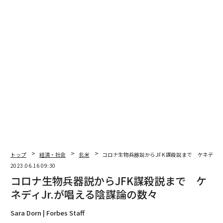
関連記事
コロナ生物兵器説からJFK謀殺説まで ケネディJr.が唱える陰謀論の数々
イーロン・マスクが、反ユダヤの「陰謀論」に同調し物議に
テスラが密かに「ガラスの豪邸」建設計画、マスクの自宅用
地震にまつわる陰謀論は「ボット」で広がる 研究結果
ツイッターで「親トランプ」のボットが急増、対立候補を攻撃
SNS/ソーシャルメディア
イーロン・マスク
X/Twitter
タグ：
コロナワクチン
ファクトチェック
陰謀論
トップ
経済・社会
北米
コロナ生物兵器説からJFK謀殺説まで ケネディJ
2023.06.16 09:30
コロナ生物兵器説からJFK謀殺説まで ケ
ネディJr.が唱える陰謀論の数々
advertisement
Sara Dorn | Forbes Staff