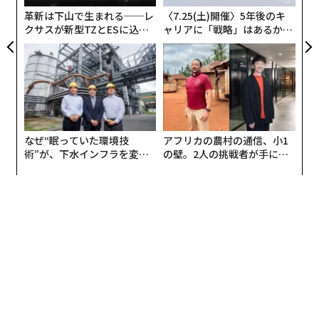
革新は下山で生まれる──レ
〈7.25(土)開催〉5年後のキ
クサスが新型TZとESに込め
ャリアに「戦略」はあるか。
た「DISCOVER」の哲学
トップエグゼクティブのキャ
リアに触れる1日│CAREER S
UMMIT 2026
なぜ“眠っていた環境技
アフリカの農村の通信、小1
術”が、下水インフラを変え
の壁。2人の挑戦者が手にし
たのか──産総研×月島JFE
た「次なる武器」
アクアソリューションの10年