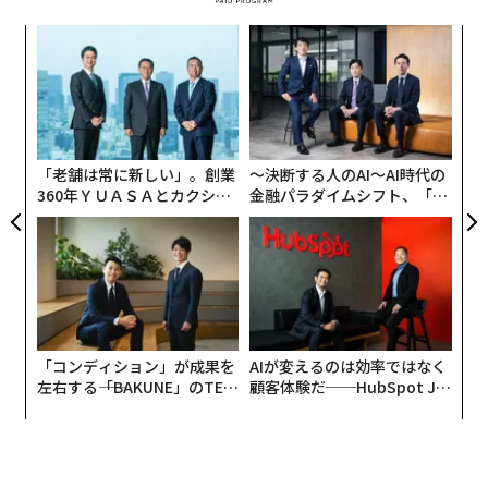
るか
革
、く
ク
た「
ア
の
た
翻訳・編集＝江戸伸禎
「老舗は常に新しい」。創業
〜決断する人のAI〜AI時代の
360年ＹＵＡＳＡとカクシン
金融パラダイムシフト、「超
CEO田尻望が語る、AIを超え
個別化」の核心 【MUFG×ウ
る人の価値
ェルスナビ×PwC】
2026年9月号発売中
最新号の購入はこちらから
「コンディション」が成果を
AIが変えるのは効率ではなく
メンバーシップに登録する
左右する――「BAKUNE」のTEN
顧客体験だ──HubSpot Ja
TIALが支える「挑戦者の明
panが語る「Grow Better」
日」
な組織のつくり方