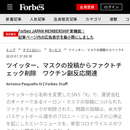
会員登録
ログイン
新着記事
人気記事
会員限定記事
カテゴリ
連載
コ
Forbes JAPAN MEMBERSHIP 新機能｜
NEWS
記事ページ内の広告表示を最小限にしました
トップ
テクノロジー
サービス
ツイッター、マスクの投稿からファクトチ
2023.07.27 09:30
ツイッター、マスクの投稿からファクトチ
ェック削除 ワクチン副反応関連
Antonio Pequeño IV | Forbes Staff
ツイッターから名称を変更したSNS「X」で、運営会社
のオーナーであるイーロン・マスクの投稿につけられた
ファクトチェックが削除された。問題の投稿は、米大学
バスケットボール選手のブロニー・ジェームズが心停止
を起こしたというニュースを、新型コロナウイルスのワ