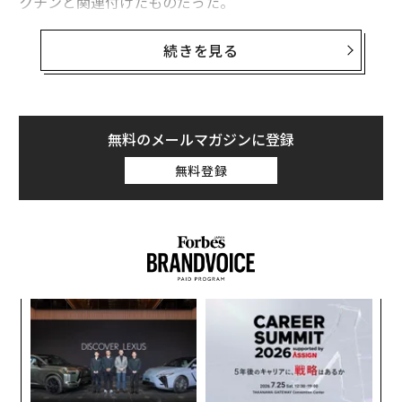
クチンと関連付けたものだった。
マスクはこのところ、陰謀論や非主流派の説を広めるよ
続きを見る
うな投稿を繰り返している。25日には、ジェームズが心
停止状態になったというニュースに対する返信で「すべ
ての原因がワクチンにあるとは言えないが、それと同
様、（ワクチンが）何も引き起こさないとも言えない。
無料のメールマガジンに登録
心筋炎は、既知の副反応だ」と
コメント
した。
無料登録
この投稿にはその後、誤解を招く投稿に他のユーザーが
背景情報を追加できる「コミュニティノート」機能を利
用した
ファクトチェック
がつけられた。CBSニュースと
エール大学医学部の情報を基に、心筋炎を起こすリスク
は新型ウイルス感染時の方がワクチン接種時よりもはる
創業
エ
かに高く、思春期の男性では感染した際のリスクがワク
シン
設オ
チン2回目接種後の約2倍だと指摘するものだった。
超え
が
挑
が
よっ
PA