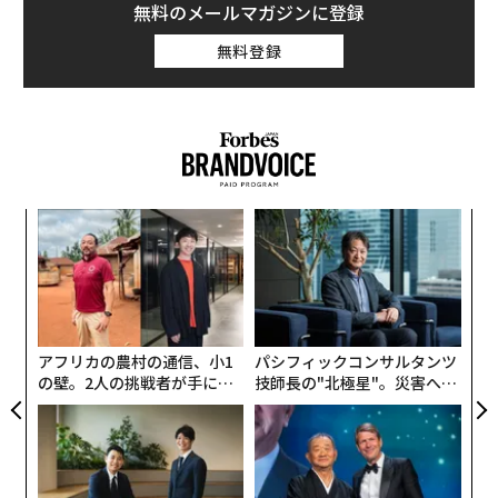
無料のメールマガジンに登録
無料登録
創業
〜
シン
織
超え
う
“
T
シ
グ
アフリカの農村の通信、小1
パシフィックコンサルタンツ
の壁。2人の挑戦者が手にし
技師長の"北極星"。災害への
た「次なる武器」
無力感を乗り越え見つけた、
防災一筋20年の答え