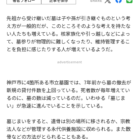
著者フォロー
記事を保存
先祖から受け継いだ墓は子や孫が引き継ぐものという考
え方が一般的だが、このところそのような考えを持たな
い人たちも増えている。核家族化や引っ越しなどによっ
て、墓参りが物理的に難しくなったり、維持管理するこ
とを負担に感じたりする人が増えているようだ。
advertisement
神戸市に4箇所ある市立墓園では、7年前から墓の撤去が
新規の貸付件数を上回っている。死者数が毎年増えてい
るのに、墓の数は減っているのだ。いわゆる「墓じま
い」が急速に進んでいることを示している。
墓じまいをすると、遺骨は別の場所に移されるか、宗教
法人などが管理する永代供養施設に収められる。また散
骨などの方法がとられることもある。