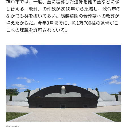
神戸市では、一度、墓に埋葬した遺骨を他の墓などに移
し替える「改葬」の件数が2018年から急増し、政令市の
なかでも群を抜いて多い。鵯越墓園の合葬墓への改葬が
増えたからだ。今年3月までに、約1万700柱の遺骨がこ
こへの埋蔵を許可されている。
鵯越の合葬墓