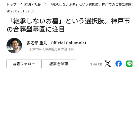
トップ
経済・社会
「継承しないお墓」という選択肢。神戸市の合葬型墓園に注
2023.07.31 17:30
「継承しないお墓」という選択肢。神戸市
の合葬型墓園に注目
多名部 重則 | Official Columnist
一般財団法人神戸観光局 専務理事
著者フォロー
記事を保存
先祖から受け継いだ墓は子や孫が引き継ぐものという考
え方が一般的だが、このところそのような考えを持たな
い人たちも増えている。核家族化や引っ越しなどによっ
て、墓参りが物理的に難しくなったり、維持管理するこ
とを負担に感じたりする人が増えているようだ。
advertisement