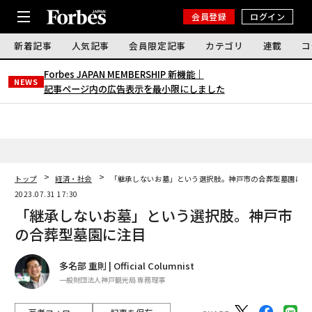
会員登録
ログイン
新着記事
人気記事
会員限定記事
カテゴリ
連載
コ
Forbes JAPAN MEMBERSHIP 新機能｜
NEWS
記事ページ内の広告表示を最小限にしました
トップ
経済・社会
「継承しないお墓」という選択肢。神戸市の合葬型墓園に注
2023.07.31 17:30
「継承しないお墓」という選択肢。神戸市
の合葬型墓園に注目
多名部 重則 | Official Columnist
一般財団法人神戸観光局 専務理事