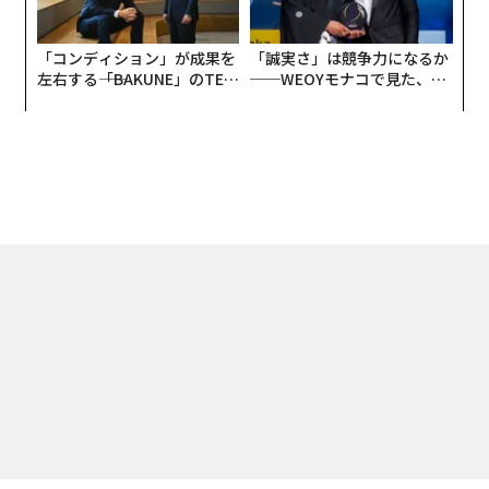
「コンディション」が成果を
「誠実さ」は競争力になるか
左右する――「BAKUNE」のTEN
──WEOYモナコで見た、く
TIALが支える「挑戦者の明
ら寿司の経営哲学
日」