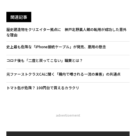
関連記事
歴史建造物をクリエイター拠点に 神戸北野異人館の転用が成功した意外
な理由
史上最も危険な「iPhone接続ケーブル」が発売、悪用の懸念
コロナ後も「二度と戻ってこない」職業とは？
元ファーストクラスCAに聞く「機内で噂される一流の乗客」の共通点
トマト缶が危険？ 100円台で買えるカラクリ
advertisement