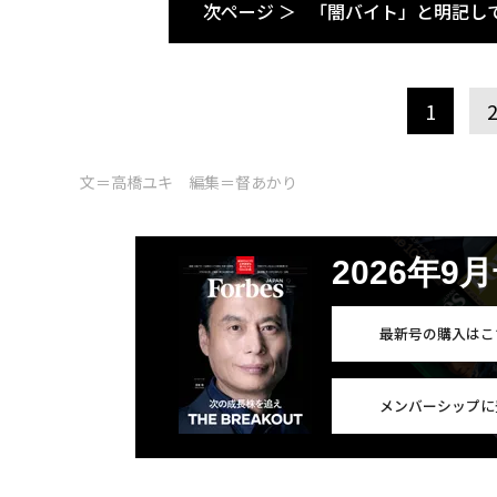
次ページ ＞
「闇バイト」と明記し
1
文＝高橋ユキ 編集＝督あかり
2026年9
最新号の購入はこ
メンバーシップに