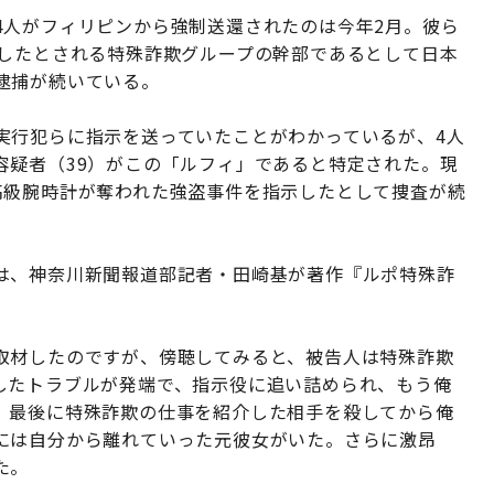
4人がフィリピンから強制送還されたのは今年2月。彼ら
出したとされる特殊詐欺グループの幹部であるとして日本
逮捕が続いている。
実行犯らに指示を送っていたことがわかっているが、4人
容疑者（39）がこの「ルフィ」であると特定された。現
高級腕時計が奪われた強盗事件を指示したとして捜査が続
は、神奈川新聞報道部記者・田崎基が著作『ルポ特殊詐
取材したのですが、傍聴してみると、被告人は特殊詐欺
したトラブルが発端で、指示役に追い詰められ、もう俺
。最後に特殊詐欺の仕事を紹介した相手を殺してから俺
には自分から離れていった元彼女がいた。さらに激昂
た。