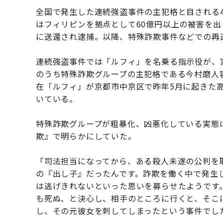
全国で発生した連続強盗事件の主犯格と目される
はフィリピンを拠点として60億円以上の被害を
に送還され逮捕。以降、特殊詐欺事件などでの再
連続強盗事件では「ルフィ」を名乗る指示役が、
のうち特殊詐欺グループの主犯格である今村磨人
在「ルフィ」が京都市中京区で昨年5月に起きた
いている。
特殊詐欺グループが粗暴化、凶悪化している実態
欺』で明らかにしていた。
「司法担当になってから、ある殺人未遂の公判を
の『出し子』だったんです。詐欺を働く中で発生
は逃げきれないといった思いを募らせたようです
も死ぬ、と決心し、相手のところに行くと、そこ
し、その元彼女を刺してしまったという事件でし