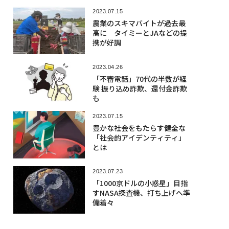
2023.07.15
農業のスキマバイトが過去最
高に タイミーとJAなどの提
携が好調
2023.04.26
「不審電話」70代の半数が経
験 振り込め詐欺、還付金詐欺
も
2023.07.15
豊かな社会をもたらす健全な
「社会的アイデンティティ」
とは
2023.07.23
「1000京ドルの小惑星」目指
すNASA探査機、打ち上げへ準
備着々