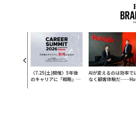
〈7.25(土)開催〉5年後
AIが変えるのは効率で
のキャリアに「戦略」は
なく顧客体験だ──Hu
あるか。トップエグゼク
Spot Japanが語る「G
ティブのキャリアに触れ
ow Better」な組織の
る1日│CAREER SUMMI
くり方
T 2026