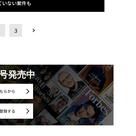
ていない案件も
2
3
月号発売中
ちらから
登録する