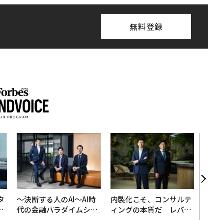
無料登録
AI
なく
Spo
ow 
くり
タ
〜決断する人のAI〜AI時
内製化こそ、コンサルテ
。
代の金融パラダイムシフ
ィングの本質だ レバレ
越
ト、「超個別化」の核心
ジーズが実践する、次世