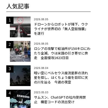
人気記事
2026.08.05
ドローンからロボットが降下、ウク
ライナが世界初の「無人空挺強襲」
を遂行
2026.08.05
ロシアの攻撃で給油所が150キロにわ
たり全滅、ウは米国の引き寄せに奔
走 全面侵攻1623日目
2026.08.04
暗い空にペルセウス座流星群の流れ
星を探し、はくちょう座を目印に天
の川を辿る 今週の夜空
2023.05.03
サムスン、ChatGPTの社内使用禁
止 機密コードの流出受け