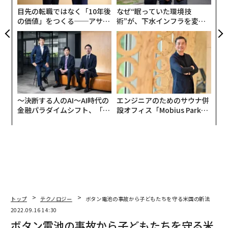
目先の転職ではなく「10年後
なぜ“眠っていた環境技
の価値」をつくる──アサイ
術”が、下水インフラを変え
ンの長期伴走型支援とは
たのか──産総研×月島JFE
アクアソリューションの10年
〜決断する人のAI〜AI時代の
エンジニアのためのサウナ併
金融パラダイムシフト、「超
設オフィス「Mobius Park」
個別化」の核心 【MUFG×ウ
がオープン──タマディック
ェルスナビ×PwC】
が健康経営を徹底する理由
トップ
テクノロジー
ボタン電池の事故から子どもたちを守る米国の新法
2022.09.16 14:30
ボタン電池の事故から子どもたちを守る米