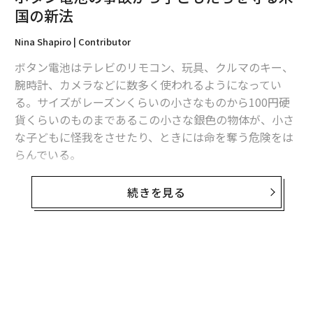
国の新法
翻訳・編集＝江戸伸禎
Nina Shapiro | Contributor
ボタン電池はテレビのリモコン、玩具、クルマのキー、
2026年9月号発売中
腕時計、カメラなどに数多く使われるようになってい
る。サイズがレーズンくらいの小さなものから100円硬
貨くらいのものまであるこの小さな銀色の物体が、小さ
最新号の購入はこちらから
な子どもに怪我をさせたり、ときには命を奪う危険をは
らんでいる。
メンバーシップに登録する
ピカピカしたコインのような円盤は幼児にとって魅力的
続きを見る
なので、床に落ちていたり、おもちゃの電池ボックスか
ら外れそうになっているのを見つけた幼児は、すぐ手に
取ってしまう。よちよち歩きの幼児たちは好奇心旺盛
関連記事
で、あらゆる物を鼻や耳や口に入れることでよく知られ
ボタン電池の事故から子どもたちを守る米国の新法
ている。この滑りやすい小さな円盤は体のあらゆる開口
部に入ることになりかねない。コインを飲み込むという
母乳から新型コロナウイルスは感染しない、米大学の論文
少々危険だが「おもしろい」パーティーの余興は幼児も