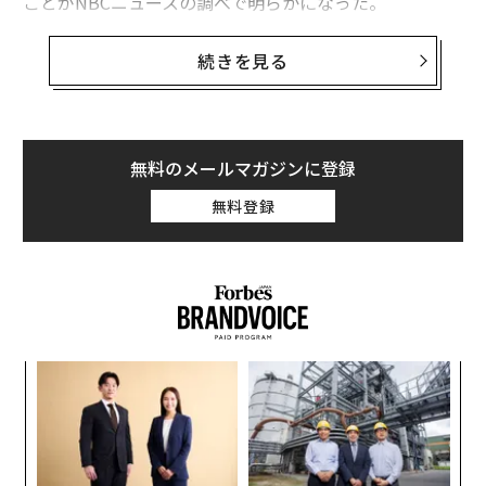
ことがNBCニュースの調べで明らかになった。
形状によって「ベビーネスト」などとも呼ばれる乳幼児
続きを見る
用のクッションは、赤ちゃんが寝返りなどをして顔を表
面に押し付けた場合や、前にかがんだり後ろに反ったり
して呼吸が妨げられる体勢のままになった場合、窒息す
るおそれがある。
無料のメールマガジンに登録
無料登録
米国小児科学会（AAP）は、赤ちゃんは「硬く、平ら
で、傾斜のない面」で寝かせることを推奨している。だ
が問題のクッションは、赤ちゃんが寝転んで横向きにな
ったり、腹ばいになったりしやすい形状になっている。
なく
「
Ja
3
er」
C
“
る
オ
ジ