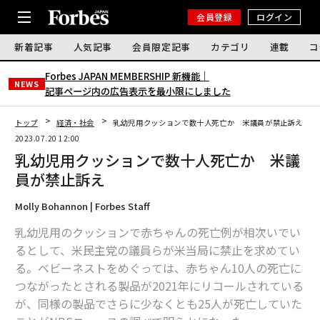
会員登録
ログイン
新着記事
人気記事
会員限定記事
カテゴリ
連載
コ
Forbes JAPAN MEMBERSHIP 新機能｜
NEWS
記事ページ内の広告表示を最小限にしました
トップ
経済・社会
乳幼児用クッションで数十人死亡か 米議員が禁止訴え
2023.07.20 12:00
乳幼児用クッションで数十人死亡か 米議
員が禁止訴え
Molly Bohannon | Forbes Staff
乳幼児用のクッションで赤ちゃんの死亡例が相次いでい
るとして、米民主党の議員らが米当局に禁止を求めてい
る。ベビーネストをめぐっては、赤ちゃん10人の死亡に
つながったとされる製品が2021年にリコールされている
が、同様の製品でさらに少なくとも25人が死亡していた