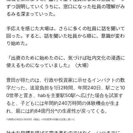
ずつ説明していくうちに、窓口になった社員の理解がみ
るみる深まっていった。
手応えを感じた大場は、さらに多くの社員に話を聞いて
回った。すると、話を聞いた社員から順に、意識が変わ
り始めた。
「出資のために始めたのに、気づけば社内文化の浸透に
使えるものになっていました」（大場）
豊田が得たのは、行政や投資家に示せるインパクトの数
字だった。
送迎負担を1日2時間、年間240日、駅ごと10
0世帯と置き、habを主要駅50駅へ広げた場合を試算す
ると、子どもには年間約240万時間の体験機会が生ま
れ、親には約84億円分*の生産性が戻ってくる。
*2時間×240日×3500円（時給）×100世帯×50駅の試算に基づく
壮大な目標を掲げて突き進むのではなく、いつまでに、