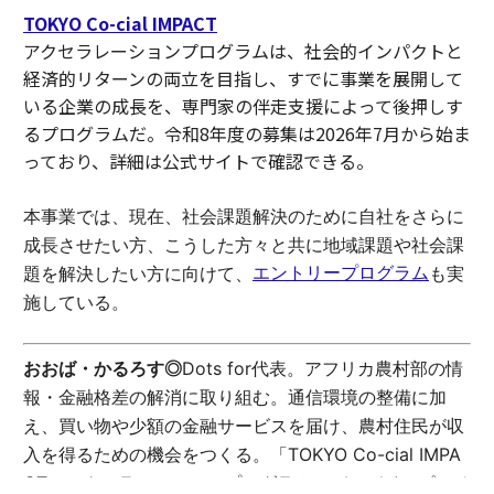
TOKYO Co-cial IMPACT
アクセラレーションプログラムは、社会的インパクトと
経済的リターンの両立を目指し、すでに事業を展開して
いる企業の成長を、専門家の伴走支援によって後押しす
るプログラムだ。令和8年度の募集は2026年7月から始ま
っており、詳細は公式サイトで確認できる。
本事業では、現在、社会課題解決のために自社をさらに
成長させたい方、こうした方々と共に地域課題や社会課
エントリープログラム
題を解決したい方に向けて、
も実
施している。
おおば・かるろす◎
Dots for代表。アフリカ農村部の情
報・金融格差の解消に取り組む。通信環境の整備に加
え、買い物や少額の金融サービスを届け、農村住民が収
入を得るための機会をつくる。「TOKYO Co-cial IMPA
CT」アクセラレーションプログラムのデモデイのピッチ