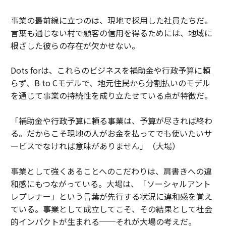
事業の最前線に立つのは、現地で採用した社員たちだ。
言葉も通じない村で顧客の信用を得るためには、地域に
根ざした彼らの存在が欠かせない。
Dots forは、これらのビジネスを補助金や行政予算に頼
らず、B to Cモデルで、地元住民から分割払いのモデル
を通じて事業の持続性を成り立たせている点が特徴だ。
「補助金や行政予算に頼る事業は、予算が尽きれば終わ
る。だからこそ現地の人がお金を払ってでも使いたいサ
ービスでなければ意味がありません」（大場）
事業として強くあることへのこだわりは、肩書きへの違
和感にもつながっている。大場は、「ソーシャルアント
レプレナー」という言葉が先行する状況に違和感を覚え
ている。事業として成立してこそ、その結果として社会
的インパクトが生まれる──それが大場の考えだ。