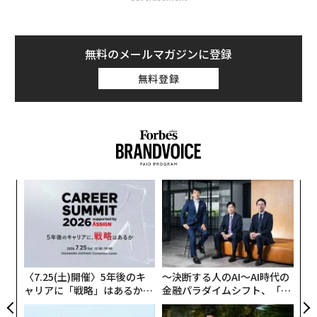
無料のメールマガジンに登録
無料登録
模組
エ
“使
設オ
【N
が
「
C】
が
─
ら
〈7.25(土)開催〉5年後のキ
〜決断する人のAI〜AI時代の
ャリアに「戦略」はあるか。
金融パラダイムシフト、「超
トップエグゼクティブのキャ
個別化」の核心 【MUFG×ウ
リアに触れる1日│CAREER S
ェルスナビ×PwC】