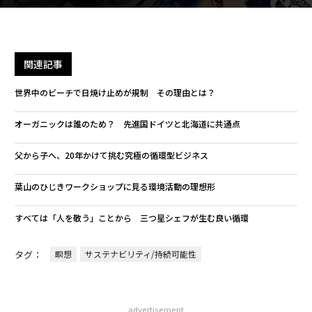
関連記事
世界中のビーチで日焼け止めが規制 その理由とは？
オーガニックは誰のため？ 先進国ドイツと北海道に共通点
父から子へ、20年かけて挑む究極の循環型ビジネス
葉山のひじきワークショップに見る環境活動の理想形
すべては「人を敬う」ことから 三つ星シェフが生む良い循環
タグ：
瞑想
サステナビリティ/持続可能性
advertisement