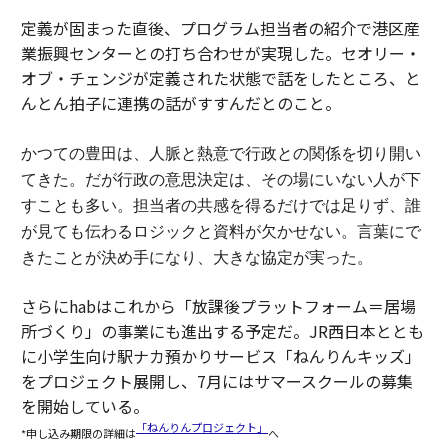
定義が固まった直後、プログラム担当者の紹介で港区産
業振興センターとの打ち合わせが実現した。セオリー・
オブ・チェンジが定義された状態で話をしたところ、と
んとん拍子に連携の話がすすんだとのこと。
かつての豊田は、人脈と熱意で行政との関係を切り開い
てきた。
だが行政の意思決定は、その場にいない人が下
すことも多い。担当者の共感を得るだけでは足りず、誰
が見ても伝わるロジックと資料が欠かせない。
言葉にで
きたことが決め手になり、大きな協定が実った。
さらにhabはこれから「放課後プラットフォーム＝居場
所づくり」の事業にも進出する予定だ。JR西日本ととも
に小学生向け駅ナカ預かりサービス「ねんりんキッズ」
をプロジェクト展開し、7月にはサマースクールの募集
を開始している。
「ねんりんプロジェクト」
*申し込み期限の詳細は
へ