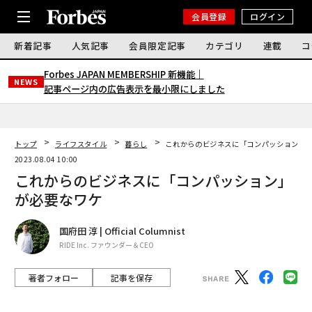
会員登録
ログイン
新着記事
人気記事
会員限定記事
カテゴリ
連載
コ
Forbes JAPAN MEMBERSHIP 新機能｜
NEWS
記事ページ内の広告表示を最小限にしました
トップ
ライフスタイル
暮らし
これからのビジネスに「コンパッション」
2023.08.04 10:00
これからのビジネスに「コンパッション」
が必要なワケ
国府田 淳 | Official Columnist
RIDE Inc. ファウンダー＆CEO
著者フォロー
記事を保存