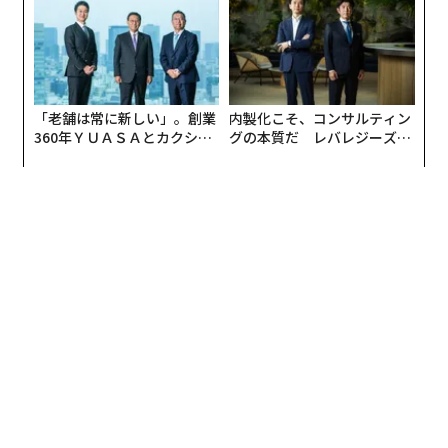
UMMIT 2026
「老舗は常に新しい」。創業
内製化こそ、コンサルティン
360年ＹＵＡＳＡとカクシン
グの本質だ レバレジーズが
CEO田尻望が語る、AIを超え
実践する、次世代ファームの
る人の価値
全貌