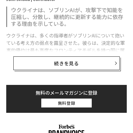
「4倍返し」でロシアの大砲を破壊、ウクライナは砲撃戦に勝利しつつある
ウクライナは、ソブリンAIが、攻撃下で知能を
圧縮し、分散し、継続的に更新する能力に依存
ワグネルに正規軍入り提案もプリゴジンが拒否 プーチン大統領が明かす
する理由を示している。
ベラルーシ選手がウクライナ選手に敗退、ブーイングは「公平ではない」
ウクライナは、多くの指導者がソブリンAIについて抱い
全英テニス
ている考え方の弱点を露呈させた。彼らは、決定的な軍
事的優位は最も高度なフロンティアモデルを持つ国に属
ウクライナ軍砲兵の威力と生存率を高める米国製クラスター弾
すると想定している。
続きを見る
ザポリージャ原発、もし爆破されれば何が起こるのか？
フロンティア能力は極めて重要である。だがウクライナ
タグ：
Updates：ウクライナ情勢
ロシア
スウェーデン
戦車
の経験が示すのは、それが軍事的優位の始まりにすぎ
ず、完成形ではないということだ。
無料のメールマガジンに登録
有用な戦略モデルは次のように表せる。
無料登録
軍事AI能力 = その国が利用できるフロンティア能力 ×
それを国家目標に移転・圧縮・適応させる能力 × 部隊
全体への展開密度 × 更新・適応の速度 × 戦闘条件下で