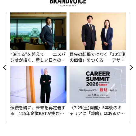
のレジリエンス。
創に
〜
これは実証的に検証された方程式ではない。システム全
 JA
織
体を考えるための枠組みである。
う
連載
エ
T
Updates：ウクライナ情勢
設オ
各要素が乗算で結びつくのは、1つの要素がほぼゼロで
が
が
あれば、他の強みを打ち消し得るからだ。世界で最も賢
“泊まる”を超えて──エスパ
目先の転職ではなく「10年後
いモデルであっても、利用可能なハードウェア上で動作
シオが描く、新しい日本のラ
の価値」をつくる──アサイ
連載一覧
せず、電子戦を生き延びられず、戦術の最前線に届か
グジュアリー（前編）
ンの長期伴走型支援とは
ず、敵が戦術を変えるたびに更新できないのであれば、
戦場での価値は限られる。
advertisement
ウクライナは、このシステムレベルのアプローチの重要
性、そして一部領域ではその優位性を、繰り返し示して
伝統を礎に、未来を再定義す
〈7.25(土)開催〉5年後のキ
きた。同国の防衛エコシステムは、前線の運用担当者、
る 125年企業BATが挑むス
ャリアに「戦略」はあるか。
エンジニア、スタートアップ、資金提供者、政府プログ
モークレスな未来
トップエグゼクティブのキャ
リアに触れる1日│CAREER S
ラムを、異例に短いフィードバックループで結びつけて
UMMIT 2026
いる。NATO当局者は現在、戦場での経験を最新技術と