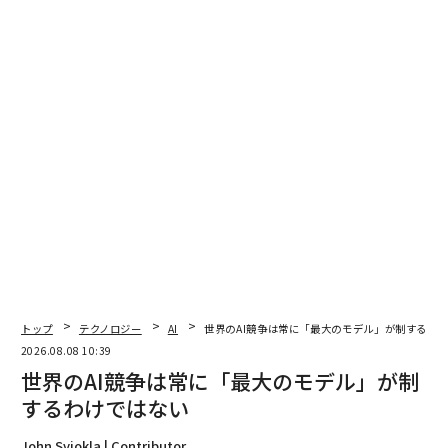
翻訳・編集＝江戸伸禎
2026年9月号発売中
最新号の購入はこちらから
メンバーシップに登録する
トップ
テクノロジー
AI
世界のAI競争は常に「最大のモデル」が制するわ
2026.08.08 10:39
世界のAI競争は常に「最大のモデル」が制
するわけではない
関連記事
John Sviokla | Contributor