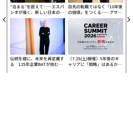
が
“泊まる”を超えて──エスパ
目先の転職ではなく「10年後
シオが描く、新しい日本のラ
の価値」をつくる──アサイ
グジュアリー（前編）
ンの長期伴走型支援とは
伝統を礎に、未来を再定義す
〈7.25(土)開催〉5年後のキ
る 125年企業BATが挑むス
ャリアに「戦略」はあるか。
モークレスな未来
トップエグゼクティブのキャ
リアに触れる1日│CAREER S
UMMIT 2026