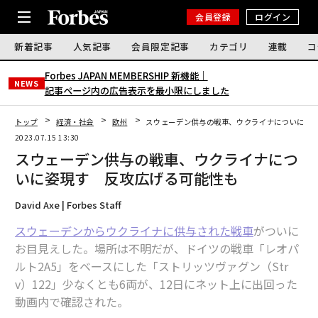
会員登録
ログイン
新着記事
人気記事
会員限定記事
カテゴリ
連載
コ
Forbes JAPAN MEMBERSHIP 新機能｜
NEWS
記事ページ内の広告表示を最小限にしました
トップ
経済・社会
欧州
スウェーデン供与の戦車、ウクライナについに姿
2023.07.15 13:30
スウェーデン供与の戦車、ウクライナにつ
いに姿現す 反攻広げる可能性も
David Axe | Forbes Staff
スウェーデンからウクライナに供与された戦車
がついに
お目見えした。場所は不明だが、ドイツの戦車「レオパ
ルト2A5」をベースにした「ストリッツヴァグン（Str
v）122」少なくとも6両が、12日にネット上に出回った
動画内で確認された。