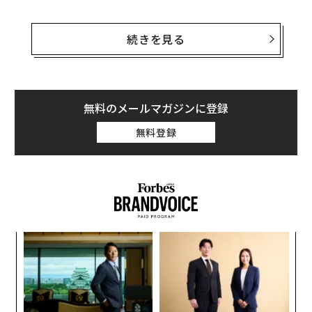
乗員4名、重量62トンのStrv122は、タングステンやセラ
ミックを使った装甲に120ミリ滑腔砲、ハイテク射撃統
続きを見る
制を備える。いつウクライナの戦場に現れるか軍事ウォ
ッチャーたちが注目するなか、赤外線やレーダーで検知
されにくくする迷彩ネットをまとった姿でようやく登場
した。
無料のメールマガジンに登録
無料登録
今週、
北大西洋条約機構（NATO）加盟のめどが立った
スウェーデンは1月から2月にかけて、主力戦車であるSt
rv122を10両のほか、強力な40ミリ機関砲を搭載した歩
兵戦闘車「
CV90
」50両、155ミリ「アーチャー自走榴弾
砲」8両などをウクライナに供与すると発表していた。
これらを含め、スウェーデンによるウクライナへの軍事
創に
〜
支援の総額は15億ドル（約2100億円）ほどにのぼる。
 JA
織
う
エ
T
設オ
が