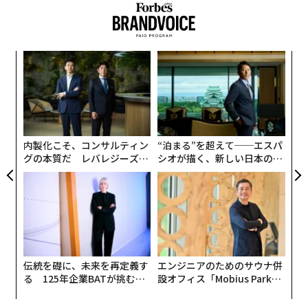
小1
〜
にし
金
個
挑
ェ
よっ
PA
内製化こそ、コンサルティン
“泊まる”を超えて──エスパ
グの本質だ レバレジーズが
シオが描く、新しい日本のラ
実践する、次世代ファームの
グジュアリー（前編）
全貌
伝統を礎に、未来を再定義す
エンジニアのためのサウナ併
る 125年企業BATが挑むス
設オフィス「Mobius Park」
モークレスな未来
がオープン──タマディック
が健康経営を徹底する理由