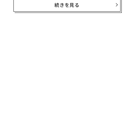
続きを見る
メルカリCEOが設立した「公益財団法人
山田進太郎D&I財団
」が、STEM分野の女性比率を高めよ
うと、国内の高校（理数科）・高専・スーパーサイエン
スハイスクールを受験・進学予定の中高生女子に向けて
抽選制の奨学金事業を始め、ことし3期目を迎える。誰
にでもチャンスがある大胆な取り組みで、女性の理系キ
ャリア選択の幅を広げている。
無料のメールマガジンに登録
この奨学金を受給した高専生と、山田進太郎D&I財団の
無料登録
第1期学生アンバサダーを務めた大学生による座談会を