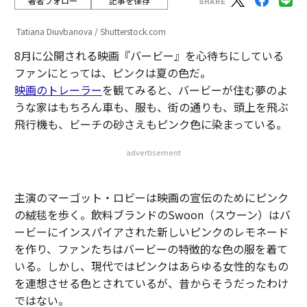
著者フォロー
記事を保存
Tatiana Diuvbanova / Shutterstock.com
8月に公開される映画『バービー』を心待ちにしている
ファンにとっては、ピンクは夏の色だ。
映画のトレーラー
を観てみると、バービーが住む夢のよ
うな家はもちろん車も、服も、街の通りも、頭上を飛ぶ
飛行機も、ビーチの砂さえもピンク色に染まっている。
advertisement
主演のマーゴット・ロビーは映画の宣伝のためにピンク
の絨毯を歩く。飲料ブランドのSwoon（スウーン）はバ
ービーにインスパイアされた新しいピンクのレモネード
を作り、ファンたちはバービーの特徴的な色の服を着て
いる。しかし、現代ではピンクはあらゆる女性的なもの
を連想させる色とされているが、昔からそうだったわけ
ではない。