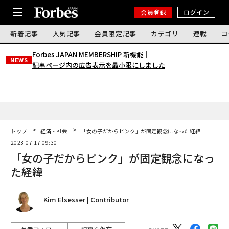
会員登録
ログイン
新着記事
人気記事
会員限定記事
カテゴリ
連載
コ
Forbes JAPAN MEMBERSHIP 新機能｜
NEWS
記事ページ内の広告表示を最小限にしました
トップ
経済・社会
「女の子だからピンク」が固定観念になった経緯
2023.07.17 09:30
「女の子だからピンク」が固定観念になっ
た経緯
Kim Elsesser | Contributor