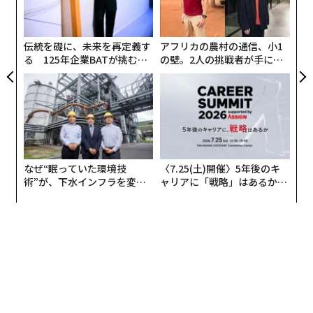
オ
ジ
この奨学金を受給した高専生と、山田進太郎D&I財団の
第1期学生アンバサダーを務めた大学生による座談会を
伝統を礎に、未来を再定義す
アフリカの農村の通信、小1
る 125年企業BATが挑むス
の壁。2人の挑戦者が手にし
開き、ジェンダーギャップ問題やこれからのキャリアに
モークレスな未来
た「次なる武器」
ついて当事者目線で語ってもらった。
参加したのは、こちらの4人。
なぜ“眠っていた環境技
〈7.25(土)開催〉5年後のキ
術”が、下水インフラを変え
ャリアに「戦略」はあるか。
たのか──産総研×月島JFE
トップエグゼクティブのキャ
アクアソリューションの10年
リアに触れる1日│CAREER S
UMMIT 2026