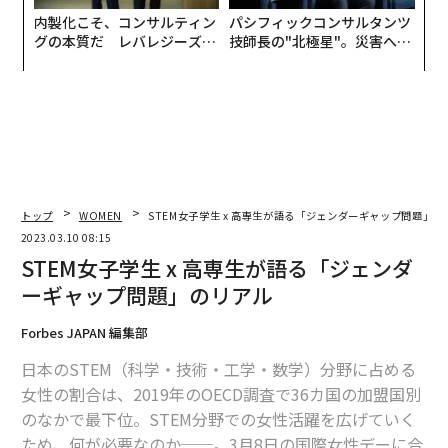
内製化こそ、コンサルティン
パシフィックコンサルタンツ
グの本質だ レバレジーズが
技師長の"北極星"。災害への
実践する、次世代ファームの
無力感を乗り越え見つけた、
全貌
防災一筋20年の答え
トップ
WOMEN
STEM女子学生 x 高専生が語る「ジェンダーギャップ問題」の
2023.03.10 08:15
STEM女子学生 x 高専生が語る「ジェンダ
ーギャップ問題」のリアル
Forbes JAPAN 編集部
日本のSTEM（科学・技術・工学・数学）分野に占める
女性の割合は、2019年のOECD調査で36カ国の加盟国別
のなかで最下位。STEM分野での女性活躍を広げていく
ため、何が必要なのか──。3月8日の国際女性デーに合