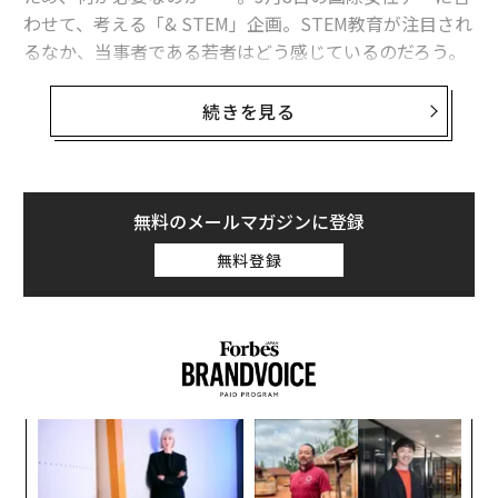
わせて、考える「& STEM」企画。STEM教育が注目され
るなか、当事者である若者はどう感じているのだろう。
続きを見る
無料のメールマガジンに登録
無料登録
メルカリCEOが設立した「公益財団法人
山田進太郎D&I財団
」が、STEM分野の女性比率を高めよ
うと、国内の高校（理数科）・高専・スーパーサイエン
スハイスクールを受験・進学予定の中高生女子に向けて
抽選制の奨学金事業を始め、ことし3期目を迎える。誰
挑
よっ
にでもチャンスがある大胆な取り組みで、女性の理系キ
PA
ャリア選択の幅を広げている。
“