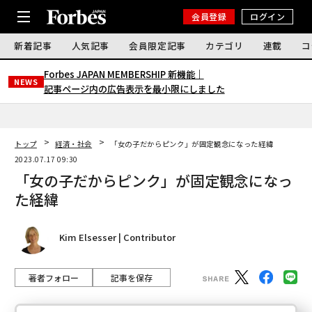
会員登録
ログイン
新着記事
人気記事
会員限定記事
カテゴリ
連載
コ
Forbes JAPAN MEMBERSHIP 新機能｜
NEWS
記事ページ内の広告表示を最小限にしました
トップ
経済・社会
「女の子だからピンク」が固定観念になった経緯
2023.07.17 09:30
「女の子だからピンク」が固定観念になっ
た経緯
Kim Elsesser | Contributor
著者フォロー
記事を保存