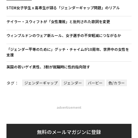
STEM女子学生 x 高専生が語る「ジェンダーギャップ問題」のリアル
テイラー・スウィフトが「女性蔑視」と批判された歌詞を変更
ウィンブルドンのウェア新ルール、女子選手の不安軽減につながるか
「ジェンダー平等のために」グッチ・チャイムが10周年、世界中の女性を
支援
英国の若いゲイ男性、3割が就職時に性的指向隠す
タグ：
ジェンダーギャップ
ジェンダー
バービー
色/カラー
advertisement
無料のメールマガジンに登録