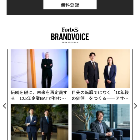
無料登録
〜
織
う
“
T
シ
グ
伝統を礎に、未来を再定義す
目先の転職ではなく「10年後
る 125年企業BATが挑むス
の価値」をつくる──アサイ
モークレスな未来
ンの長期伴走型支援とは