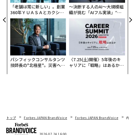
ア
ク・タイムズ（NYT）の取材に、彼がテック系CEOたち
「老舗は常に新しい」。創業
〜決断する人のAI〜大規模組
360年ＹＵＡＳＡとカクシン
織が挑む「AIフル実装」“使
のエキシビションイベントのプロデュースを手助けする
CEO田尻望が語る、AIを超え
う”企業から“動く”企業へ【N
と述べ「2人ともやりたがっている」と語っていた。
る人の価値
TTドコモビジネス×PwC】
マスクもまた、対戦に向けた準備を進めており、コンピ
ュータサイエンティストでブラジリアン柔術の黒帯を持
つレックス・フリードマンとトレーニングをしている写
真が数週間前に公開された。
パシフィックコンサルタンツ
〈7.25(土)開催〉5年後のキ
技師長の"北極星"。災害への
ャリアに「戦略」はあるか。
無力感を乗り越え見つけた、
トップエグゼクティブのキャ
防災一筋20年の答え
リアに触れる1日│CAREER S
UMMIT 2026
トップ
Forbes JAPAN BrandVoice
Forbes JAPAN BrandVoice
内製
2026.07.24 16:00