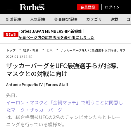
会員登録
ログイン
新着記事
人気記事
会員限定記事
カテゴリ
連載
コ
Forbes JAPAN MEMBERSHIP 新機能｜
NEWS
記事ページ内の広告表示を最小限にしました
トップ
経済・社会
北米
ザッカーバーグをUFC最強選手らが指導、マスク
2023.07.12 11:30
ザッカーバーグをUFC最強選手らが指導、
マスクとの対戦に向け
Antonio Pequeño IV | Forbes Staff
先日、
イーロン・マスクと「金網マッチ」で戦うことに同意し
たマーク・ザッカーバーグ
は、総合格闘技UFCの2名のチャンピオンたちとトレー
ニングを行っている模様だ。