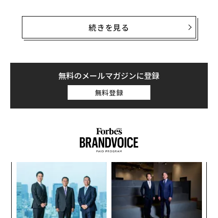
UFCミドル級チャンピオンのイスラエル・アデサニヤは
7月11日、自身とザッカーバーグに加え、UFCフェザー
続きを見る
級チャンピオンのアレクサンダー・ヴォルカノフスキー
がトレーニングルームでポーズをとっている写真をツイ
ッターに投稿した。「これは真剣勝負だ」とアデサニヤ
は書いている。
無料のメールマガジンに登録
無料登録
🏆🏆🏆
No fugazi with Mark 🦈
This is Serious Business‼️
pic.twitter.com/nraS4DrvuO
— Israel Adesanya （@stylebender）
「
July 11, 2023
左右
T
な
日
ザッカーバーグとマスクの対戦の可能性は数週間前に浮
術
た
上し、UFCのダナ・ホワイト会長は先日のニューヨー